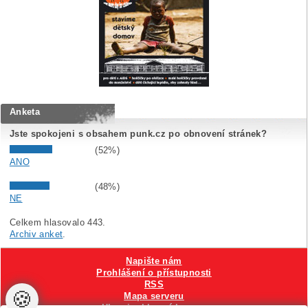
Anketa
Jste spokojeni s obsahem punk.cz po obnovení stránek?
(52%)
ANO
(48%)
NE
Celkem hlasovalo 443.
Archiv anket
.
Napište nám
Prohlášení o přístupnosti
RSS
🍪
Mapa serveru
Hlavni reklamní banner