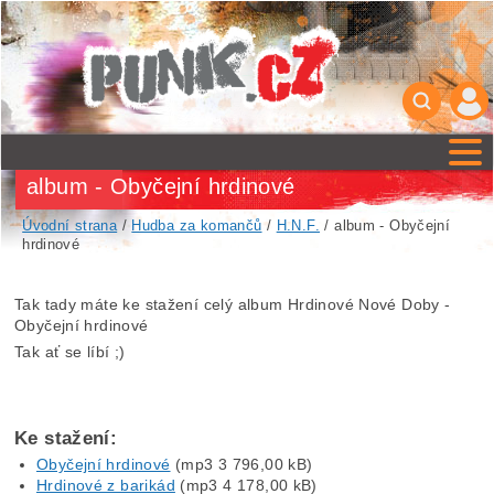
album - Obyčejní hrdinové
Úvodní strana
/
Hudba za komančů
/
H.N.F.
/ album - Obyčejní
hrdinové
Tak tady máte ke stažení celý album Hrdinové Nové Doby -
Obyčejní hrdinové
Tak ať se líbí ;)
Ke stažení:
Obyčejní hrdinové
(mp3 3 796,00 kB)
Hrdinové z barikád
(mp3 4 178,00 kB)