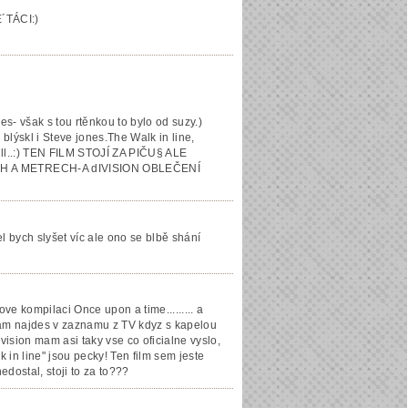
TÁCI:)
s- však s tou rtěnkou to bylo od suzy.)
blýskl i Steve jones.The Walk in line,
 kill..:) TEN FILM STOJÍ ZA PIČU§ ALE
H A METRECH-A dIVISION OBLEČENÍ
l bych slyšet víc ale ono se blbě shání
ove kompilaci Once upon a time......... a
 tam najdes v zaznamu z TV kdyz s kapelou
ivision mam asi taky vse co oficialne vyslo,
k in line" jsou pecky! Ten film sem jeste
dostal, stoji to za to???