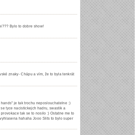
zni??? Bylo to dobre show!
vské znaky- Chápu a vím, že to byla tenkrát
 hands" je tak trochu neposlouchatelne :)
se tyce nacistickejch hadru, swastik a
ra provokace tak se to nosilo :) Ostatne me to
 vyhlasena hahaha Jooo Slits to bylo super