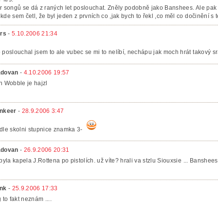
r songů se dá z raných let poslouchat. Zněly podobně jako Banshees. Ale pak 
kde sem četl, že byl jeden z prvních co ,jak bych to řekl ,co měl co dočinění 
trs
-
5.10.2006 21:34
 poslouchal jsem to ale vubec se mi to nelíbí, nechápu jak moch hrát takový sr
dovan
-
4.10.2006 19:57
h Wobble je hajzl
nkeer
-
28.9.2006 3:47
dle skolni stupnice znamka 3-
dovan
-
26.9.2006 20:31
 byla kapela J.Rottena po pistolích. už víte? hrali va stzlu Siouxsie ... Banshees
nk
-
25.9.2006 17:33
g to fakt neznám ....