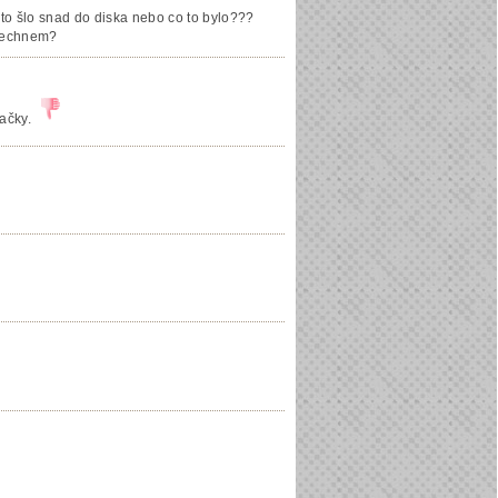
to šlo snad do diska nebo co to bylo???
s technem?
ačky.