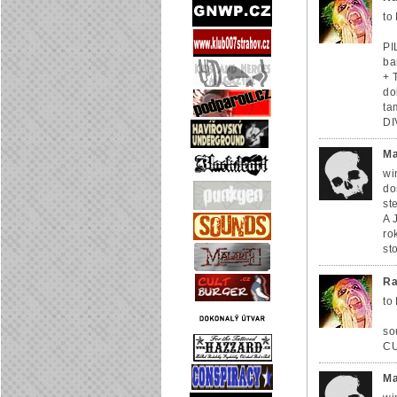
to
PI
ba
+ 
do
ta
DI
Ma
wi
do
st
A 
ro
st
Ra
to
so
CU
Ma