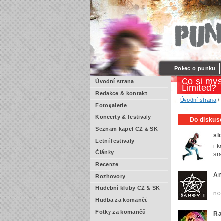
Pokec o punku
Co si mys
Úvodní strana
Limited?
Redakce & kontakt
Úvodní strana
Fotogalerie
Koncerty & festivaly
Do diskuse
Seznam kapel CZ & SK
sl
Letní festivaly
i 
Články
sr
Recenze
An
Rozhovory
Hudební kluby CZ & SK
no
Hudba za komančů
Fotky za komančů
Ra