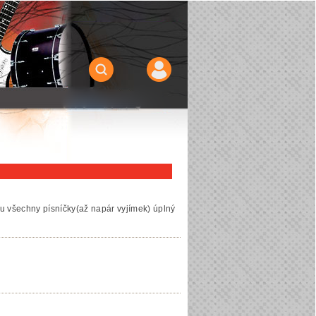
u všechny písníčky(až napár vyjímek) úplný