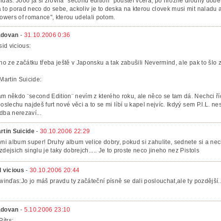
nďas: Jooo ja si zrovna "second edition" poustel vcera, po hrozne dlouhy dobe
 to porad neco do sebe, ackoliv je to deska na kterou clovek musi mit naladu a b
lowers of romance", kterou udelali potom.
dovan
-
31.10.2006 0:36
sid vicious:
 no ze začátku třeba ještě v Japonsku a tak zabušili Nevermind, ale pak to šlo
 Martin Suicide:
m někdo ¨second Edition¨ nevím z kterého roku, ale něco se tam dá. Nechci říct
poslechu najdeš furt nové věci a to se mi líbí u kapel nejvíc. Ikdyý sem P.I.L. ne
dba nerezaví...
rtin Suicide
-
30.10.2006 22:29
vni album super! Druhy album velice dobry, pokud si zahulite, sednete si a nec
zdejsich singlu je taky dobrejch..... Je to proste neco jineho nez Pistols
d vicious
-
30.10.2006 20:44
 winďas:Jo jo máš pravdu ty začáteční písně se dali poslouchat,ale ty pozdější...
dovan
-
5.10.2006 23:10
Pítrs: