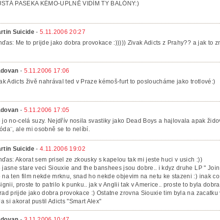
STÁ PASEKA KÉMO-UPLNĚ VIDÍM TY BALÓNY:)
rtin Suicide
-
5.11.2006 20:27
nďas: Me to prijde jako dobra provokace :))))) Zivak Adicts z Prahy?? a jak to 
dovan
-
5.11.2006 17:06
nak Adicts živě nahrával ted v Praze kémoš-furt to posloucháme jako trotlové:)
dovan
-
5.11.2006 17:05
 jo no-celá suzy. Nejdřív nosila svastiky jako Dead Boys a hajlovala apak žido
óda¨, ale mi osobně se to nelíbí.
rtin Suicide
-
4.11.2006 19:02
nďas: Akorat sem prisel ze zkousky s kapelou tak mi jeste huci v usich :))
 jasne stare veci Siouxie and the banshees jsou dobre.. i kdyz druhe LP " Join
 na ten film nekde mrknu, snad ho nekde objevim na netu ke stazeni :) inak co 
signii, proste to patrilo k punku.. jak v Anglii tak v Americe.. proste to byla dob
rad prijde jako dobra provokace :) Ostatne zrovna Siouxie tim byla na zacatku
 Ja si akorat pustil Adicts "Smart Alex"
dovan
-
3.11.2006 10:47