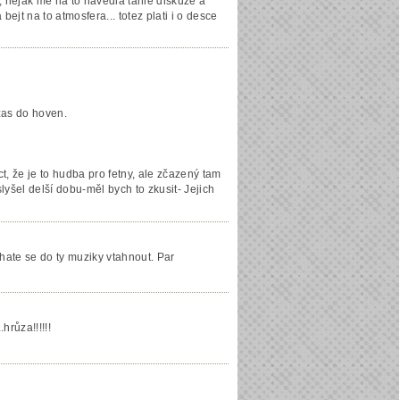
, nejak me na to navedla tahle diskuze a
ejt na to atmosfera... totez plati i o desce
 zas do hoven.
, že je to hudba pro fetny, ale zčazený tam
slyšel delší dobu-měl bych to zkusit- Jejich
hate se do ty muziky vtahnout. Par
hrůza!!!!!!