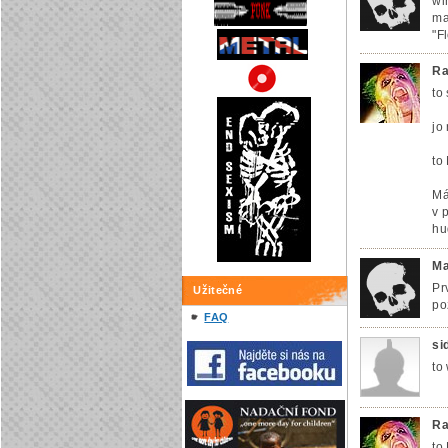
wi
ma
"F
Ra
to 
jo
to
Má
v 
hu
Ma
Pr
Užitečné
po
FAQ
si
to
Ra
to 