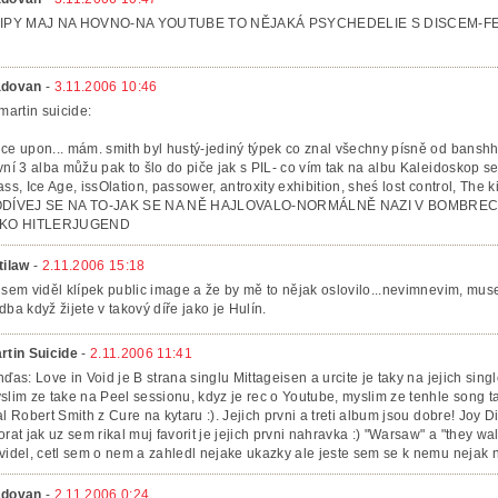
IPY MAJ NA HOVNO-NA YOUTUBE TO NĚJAKÁ PSYCHEDELIE S DISCEM-FE´
dovan
-
3.11.2006 10:46
 martin suicide:
ce upon... mám. smith byl hustý-jediný týpek co znal všechny písně od banshhe
vní 3 alba můžu pak to šlo do piče jak s PIL- co vím tak na albu Kaleidoskop se 
ass, Ice Age, issOlation, passower, antroxity exhibition, sheś lost control, The
DÍVEJ SE NA TO-JAK SE NA NĚ HAJLOVALO-NORMÁLNĚ NAZI V BOMBREC
KO HITLERJUGEND
tilaw
-
2.11.2006 15:18
 sem viděl klípek public image a že by mě to nějak oslovilo...nevimnevim, muse
dba když žijete v takový díře jako je Hulín.
rtin Suicide
-
2.11.2006 11:41
nďas: Love in Void je B strana singlu Mittageisen a urcite je taky na jejich singl
slim ze take na Peel sessionu, kdyz je rec o Youtube, myslim ze tenhle song
al Robert Smith z Cure na kytaru :). Jejich prvni a treti album jsou dobre! Joy D
orat jak uz sem rikal muj favorit je jejich prvni nahravka :) "Warsaw" a "they wal
videl, cetl sem o nem a zahledl nejake ukazky ale jeste sem se k nemu nejak ne
dovan
-
2.11.2006 0:24