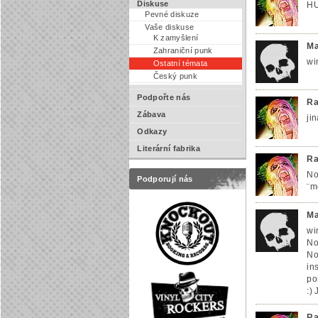
Diskuse
HU
Pevné diskuze
Vaše diskuse
K zamyšlení
Ma
Zahraniční punk
wi
Ostatní témata
Český punk
Podpořte nás
Ra
Zábava
ji
Odkazy
Literární fabrika
Ra
No
Podporují nás
¨m
Ma
wi
No
No
in
po
:)
Ra