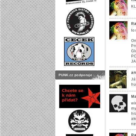
KL
Ra
to
On
Pr
Gl
PO
JA
an
PUNK.cz podporuje
Já
hu
Ma
wi
my
hr
ak
ne
Ra