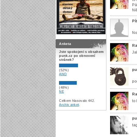
Pá
Ně
Pí
No
Anketa
Ra
Jste spokojeni s obsahem
Ja
punk.cz po obnovení
stránek?
pu
(52%)
ANO
po
(48%)
NE
Ra
Celkem hlasovalo 442.
to
Archiv anket
.
pu
ta