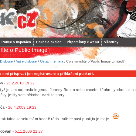
Pokec o kapelách
Pokec o akcích
Připomínky k webu
Všechny
líte o Public Image
/
Diskuse
/
Vaše diskuse
/
Ostatní témata
/ Co si myslíte o Public Image Limited?
 smí přispívat jen registrovaní a přihlášení punkeři.
on
-
26.2.2010 19:22
když je tam naprostá legenda Johnny Rotten nebo chcete-li John Lyndon tak so
ačky. jestly sem někoho urazil ta sorry
ča
-
26.4.2009 19:23
 tak tuhle kapelu mám hodně ráda...vůbec post-punk,to je moje
dovan
-
5.11.2006 22:37