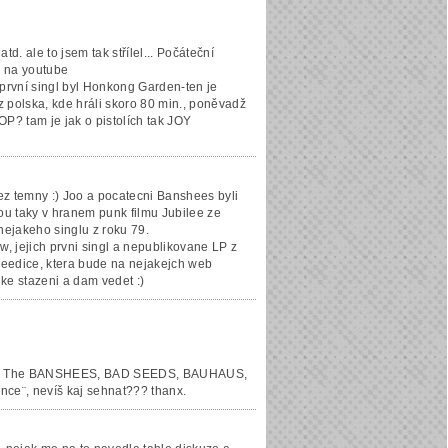
d. ale to jsem tak střílel... Počáteční
i na youtube
první singl byl Honkong Garden-ten je
 polska, kde hráli skoro 80 min., poněvadž
P? tam je jak o pistolích tak JOY
 nez temny :) Joo a pocatecni Banshees byli
sou taky v hranem punk filmu Jubilee ze
 nejakeho singlu z roku 79.
w, jejich prvni singl a nepublikovane LP z
 reedice, ktera bude na nejakejch web
ke stazeni a dam vedet :)
E and The BANSHEES, BAD SEEDS, BAUHAUS,
ce¨, nevíš kaj sehnat??? thanx.