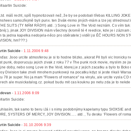
 Maartin Suicide:
Ltd. máš recht, spíš hypnotizovali než, že by se podobali třebas KILLING JOKE at
nshees samozřejmě byli punx. ten živák-mimo jiných-mám a lze jej shlednout 
THE SLITS (TY MÁM RÁD!!!) atd. :) Song Love in The Void neznám. Co vím tak 
bréj:), jinak JOY DIVISION mám všechny (kromě té 4 reedice, kde je i záznam z
m ta jedna kapelka nedojela-něco pro sběratele:) viděl jsi ĚČ HOURS NON STO
VISION, hm???:)
rtin Suicide
-
1.11.2006 9:48
nďas: Jooo urcite atmosferou je si to hodne blizko, akorat Pil byli vic Ironicky
st punk, doporucuju jejich zivak z roku 77 v The punk rock movie, myslim ze j
ejne doby, nebo song Love in the Void, kterej je z jejich zacatku a bylo to Bcko
Joy Division take zneli mnohem punkoveji na pocatku kdyz si jeste rikali Warsa
ku 78 je super. No ja mam "Flowers of romance" na vinylu, ale urcite vysla CD
orech ale musickatalog.cz. pokud budu mit cas kouknu po netu zda je to nekde 
dovan
-
1.11.2006 8:09
 Martin Suicide:
uhlasím, tak samo to beru iJá i s nimy podobnýmy kapelamy typu SIOXSI
RE, SYSTERS OF MERCY, JOY DIVISION...... atd. , Tu desku ¨Flowers of roman
rtin Suicide
-
31.10.2006 9:39