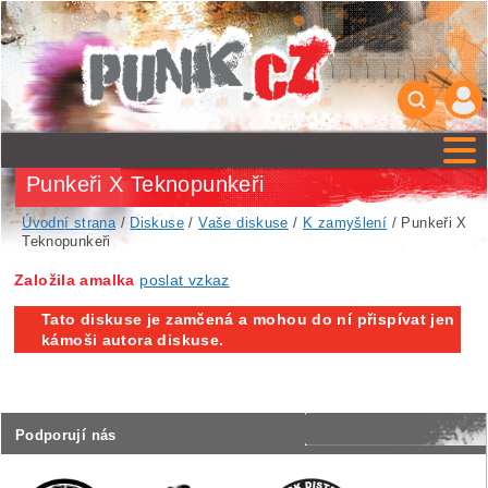
Punkeři X Teknopunkeři
Úvodní strana
/
Diskuse
/
Vaše diskuse
/
K zamyšlení
/ Punkeři X
Teknopunkeři
Založila amalka
poslat vzkaz
Tato diskuse je zamčená a mohou do ní přispívat jen
kámoši autora diskuse.
Podporují nás