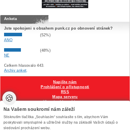
Anketa
Jste spokojeni s obsahem punk.cz po obnovení stránek?
(52%)
ANO
(48%)
NE
Celkem hlasovalo 443.
Archiv anket
.
Napište nám
Prohlášení o přístupnosti
RSS
🍪
Mapa serveru
Hlavni reklamní banner
Nastavení cookies
Na Vašem soukromí nám záleží
Stisknutím tlačítka „Souhlasím“ souhlasíte s tím, abychom Vám
Vytvořilo
Anawe
, provozuje Anawe a Špína
poskytovali smysluplné a užitečné služby na základě Vašich údajů o
sledování procházení webu.