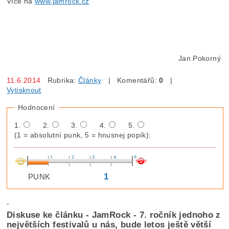
Více na
www.jamrock.cz
Jan Pokorný
11.6.2014
Rubrika:
Články
| Komentářů:
0
|
Vytisknout
Hodnocení
1.
2.
3.
4.
5.
(1 = absolutní punk, 5 = hnusnej popík):
1
PUNK
Diskuse ke článku - JamRock - 7. ročník jednoho z
největších festivalů u nás, bude letos ještě větší