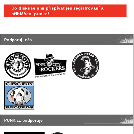
Do diskuse smí přispívat jen registrovaní a
přihlášení punkeři.
Podporují nás
PUNK.cz podporuje