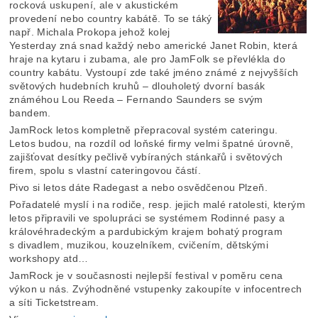
rocková uskupení, ale v akustickém
provedení nebo country kabátě. To se táký
např. Michala Prokopa jehož kolej
Yesterday zná snad každý nebo americké Janet Robin, která
hraje na kytaru i zubama, ale pro JamFolk se převlékla do
country kabátu. Vystoupí zde také jméno známé z nejvyšších
světových hudebních kruhů – dlouholetý dvorní basák
známéhou Lou Reeda – Fernando Saunders se svým
bandem.
JamRock letos kompletně přepracoval systém cateringu.
Letos budou, na rozdíl od loňské firmy velmi špatné úrovně,
zajišťovat desítky pečlivě vybíraných stánkařů i světových
firem, spolu s vlastní cateringovou částí.
Pivo si letos dáte Radegast a nebo osvědčenou Plzeň.
Pořadatelé myslí i na rodiče, resp. jejich malé ratolesti, kterým
letos připravili ve spolupráci se systémem Rodinné pasy a
královéhradeckým a pardubickým krajem bohatý program
s divadlem, muzikou, kouzelníkem, cvičením, dětskými
workshopy atd…
JamRock je v současnosti nejlepší festival v poměru cena
výkon u nás. Zvýhodněné vstupenky zakoupíte v infocentrech
a síti Ticketstream.