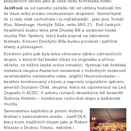
populárních seriálů jako je Ulice nebo Kriminálka Anděl.
JamRock
se od samého začátku liší od většiny festivalů tím,
že dává velký prostor neokoukaným skupinám. Samozřejmě,
že si tady však vychutnáte i ty nejžádanější , jako jsou Tomáš
Klus, Mandrage, Horkýže Slíže, nebo MIG 21. Roli českých
headlinerů budou letos plnit Divokej Bill a osobnost české
muziky Petr Spálený, který bude poprvé na takovémto
festivalu. Koncert Divokýho Billa budou provázet i patřičné
efekty a překvapení.
Extrémní péče pak byla letos věnována výběru zahraničních
skupin, u kterých byl kladen důraz na originalitu a přínos
něčeho, co běžná česká scéna nenabízí. Vystoupí tak švédská
metalová skupina Avatarium sestavená z hvězdných osobností
seveřanského metalového nebe, angličtí Heymoonshaker –
beatbox kombinovaný s blues a naprosto originálním zpěvem,
američtí Scorpion Child, skupina, která dá vzpomenout na Led
Zeppelin či ACDC. V sobotu roztančí desetitisíce lidí bosenští
Dubioza Kolektiv – kombinace rocku-dub-stepu a balkánské
muziky.
Samostatnou kapitolou je potom vložený
festival v samostatném areálu - JamFOLK,
který krom tradičních skupin jako je Robert
Křesťan s Druhou Trávou, nebídne i