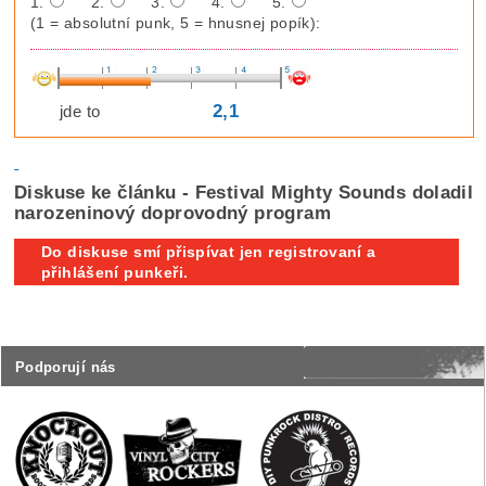
1.
2.
3.
4.
5.
(1 = absolutní punk, 5 = hnusnej popík):
2,1
jde to
Diskuse ke článku - Festival Mighty Sounds doladil
narozeninový doprovodný program
Do diskuse smí přispívat jen registrovaní a
přihlášení punkeři.
Podporují nás