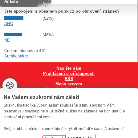
Anketa
Jste spokojeni s obsahem punk.cz po obnovení stránek?
(52%)
ANO
(48%)
NE
Celkem hlasovalo 461.
Archiv anket
.
Napište nám
Prohlášení o přístupnosti
RSS
🍪
Mapa serveru
Hlavni reklamní banner
Nastavení cookies
Na Vašem soukromí nám záleží
Stisknutím tlačítka „Souhlasím“ souhlasíte s tím, abychom Vám
Vytvořilo
Anawe
, provozuje Anawe a Špína
poskytovali smysluplné a užitečné služby na základě Vašich údajů o
sledování procházení webu.
Svůj souhlas můžete samozřejmě kdykoli změnit v části „Nastavení“.