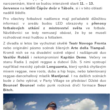
narozeninám, které se budou intenzivně slavit
11. – 13.
července
na
letišti Čápův dvůr v Táboře
, si i v této oblasti
nadělil štědře.
Pro všechny fotbalové nadšence mají pořadatelé důležitou
informaci: v areálu budou LED obrazovky s
přenosy
fotbalových utkání z mistrovství světa
ve fotbale.
Návštěvníci se tedy nemusejí obávat, že by se museli
rozhodovat mezi hudbou a fotbalem.
Z divadla si letos lze vychutnat skvělé
Teatr Novogo Fronta
nebo originální pásmo scének šílených
Arte della Tlampač
.
Kromě nich se na divadelní scéně objeví i našlápnuté duo
Vasilův Rubáš
i nekompromisní
Kapitán Demo
. Večery ve
stanu Radia 1 zajistí reggae a duboví DJs. S nimi vystoupí
například mexický zpěvák
Lenguareta,
který vyniká chytlavým
mixem reggae, new roots, dubu a hip hopu, nebo talentovaný
reggae-dancehallový mladík
Mardjenal
. I na dalších scénách
bude z čeho vybírat; v Party Village se představí DJské duo
Bounce! Bounce!
nebo punk rocková dívčí formace
Sour
Bitch.