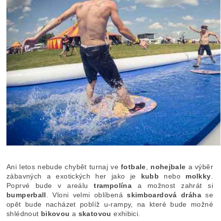
Ani letos nebude chybět turnaj ve
fotbale
,
nohejbale
a výběr
zábavných a exotických her jako je
kubb
nebo
molkky
.
Poprvé bude v areálu
trampolína
a možnost zahrát si
bumperball
. Vloni velmi oblíbená
skimboardová dráha
se
opět bude nacházet poblíž u-rampy, na které bude možné
shlédnout
bikovou
a
skatovou
exhibici.