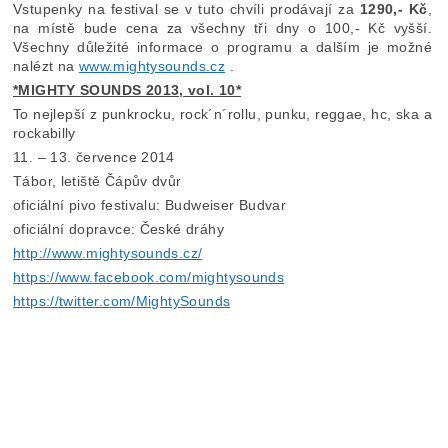
Vstupenky na festival se v tuto chvíli prodávají za
1290,- Kč
,
na místě bude cena za všechny tři dny o 100,- Kč vyšší.
Všechny důležité informace o programu a dalším je možné
nalézt na
www.mightysounds.cz
.
*MIGHTY SOUNDS 2013, vol. 10*
To nejlepší z punkrocku, rock´n´rollu, punku, reggae, hc, ska a
rockabilly
11. – 13. července 2014
Tábor, letiště Čápův dvůr
oficiální pivo festivalu: Budweiser Budvar
oficiální dopravce: České dráhy
http://www.mightysounds.cz/
https://www.facebook.com/mightysounds
https://twitter.com/MightySounds