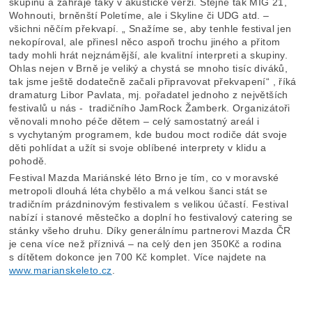
skupinu a zahraje taky v akustické verzi. Stejně tak MIG 21,
Wohnouti, brněnští Poletíme, ale i Skyline či UDG atd. –
všichni něčím překvapí. „ Snažíme se, aby tenhle festival jen
nekopíroval, ale přinesl něco aspoň trochu jiného a přitom
tady mohli hrát nejznámější, ale kvalitní interpreti a skupiny.
Ohlas nejen v Brně je veliký a chystá se mnoho tisíc diváků,
tak jsme ještě dodatečně začali připravovat překvapení“ , říká
dramaturg Libor Pavlata, mj. pořadatel jednoho z největších
festivalů u nás - tradičního JamRock Žamberk. Organizátoři
věnovali mnoho péče dětem – celý samostatný areál i
s vychytaným programem, kde budou moct rodiče dát svoje
děti pohlídat a užít si svoje oblíbené interprety v klidu a
pohodě.
Festival Mazda Mariánské léto Brno je tím, co v moravské
metropoli dlouhá léta chybělo a má velkou šanci stát se
tradičním prázdninovým festivalem s velikou účastí. Festival
nabízí i stanové městečko a doplní ho festivalový catering se
stánky všeho druhu. Díky generálnímu partnerovi Mazda ČR
je cena více než příznivá – na celý den jen 350Kč a rodina
s dítětem dokonce jen 700 Kč komplet. Více najdete na
www.marianskeleto.cz
.