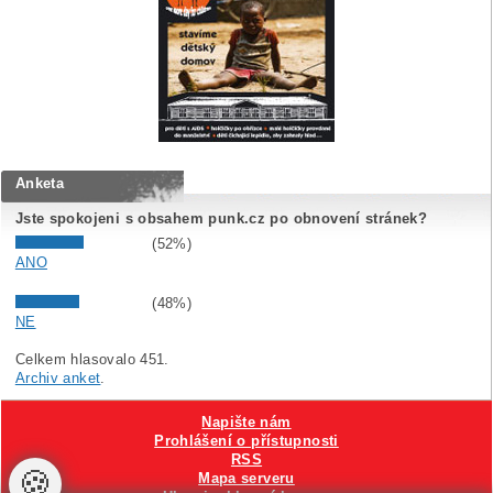
Anketa
Jste spokojeni s obsahem punk.cz po obnovení stránek?
(52%)
ANO
(48%)
NE
Celkem hlasovalo 451.
Archiv anket
.
Napište nám
Prohlášení o přístupnosti
RSS
🍪
Mapa serveru