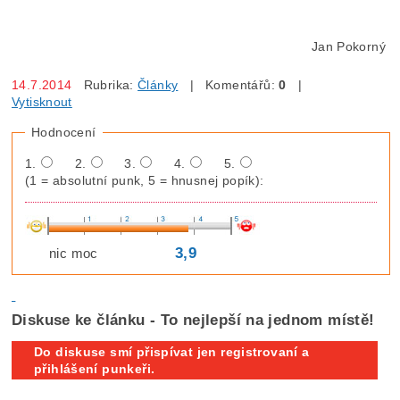
Jan Pokorný
14.7.2014
Rubrika:
Články
| Komentářů:
0
|
Vytisknout
Hodnocení
1.
2.
3.
4.
5.
(1 = absolutní punk, 5 = hnusnej popík):
3,9
nic moc
Diskuse ke článku - To nejlepší na jednom místě!
Do diskuse smí přispívat jen registrovaní a
přihlášení punkeři.