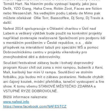
Tomáš Hart. Na hlavním podiu vystoupí kapely, jako jsou
Delik, YZO Gang, Haha Crew, Robin Zoot, Faces are fiction
nebo MessenJah. Na vedlejším podiu Labelu de Mimo pak
můžete očekávat Ollie Torr, Basscoffee, Dj Sony, Dj Travis a
další.
Nafest 2014 spolupracuje s Oblastní charitou v Ústí nad
Labem a veškerý výtěžek bude použit na konkrétní projekty
například zooterapie realizované Společností pro podporu lidí
s mentálním postižením v České republice, o.s. , dále
příspěvek na interaktivní tabuli pro speciální MŠ a pomoc
Dobrovolnickému centru v projektu víkendovky pro
znevýhodněné děti a dobrovolníky.
Součástí festivalové zábavy bude i bohatý doprovodný
program Kousr chill out zona s mini rampou, bubeník z Keni,
Mali, karibský bar mini U rampa. Soutěživci ve stolním
fotbálku, joju budou mít o zábavu postaráno. Nebude chybět
ani čajový koutek, módní přehlídka, taneční vystoupení a fire
show. K tomu všemu STANOVÉ MĚSTEČKO ZDARMA a
VSTUPNÉ RYZE DOBROVOLNÉ.
Bližší informace naleznete:
www.nafest.info
https://www.facebook.com/NAFESTCZ