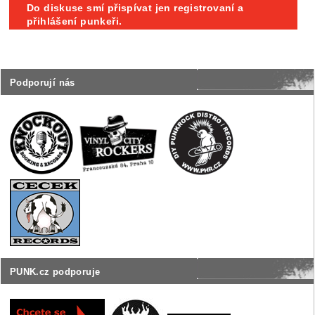
Do diskuse smí přispívat jen registrovaní a
přihlášení punkeři.
Podporují nás
PUNK.cz podporuje