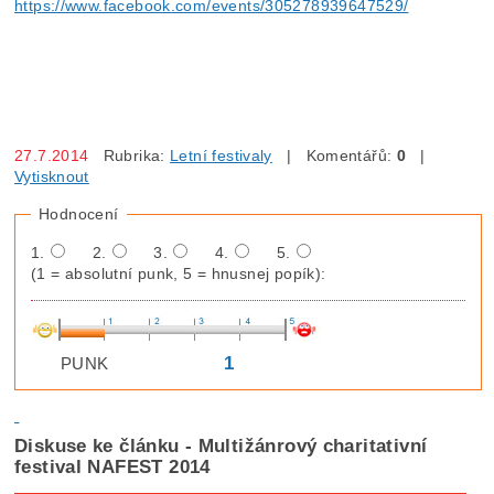
https://www.facebook.com/events/305278939647529/
27.7.2014
Rubrika:
Letní festivaly
| Komentářů:
0
|
Vytisknout
Hodnocení
1.
2.
3.
4.
5.
(1 = absolutní punk, 5 = hnusnej popík):
1
PUNK
Diskuse ke článku - Multižánrový charitativní
festival NAFEST 2014