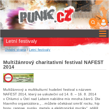
Letní festivaly
Úvodní strana
/
Letní festivaly
Multižánrový charitativní festival NAFEST
2014
Multižánrový a multikulturní hudební festival s názvem
NAFEST 2014, který se uskuteční od 14. 8. – 16. 8. 2014
v Chlumci u Ústí nad Labem nabídne mix mnoha žánrů. Dle
hlavního organizátora „…můžete očekávat smršť rocku, hip
hopu, reggae, punku, metalu a elektronické muziky“, sdělil