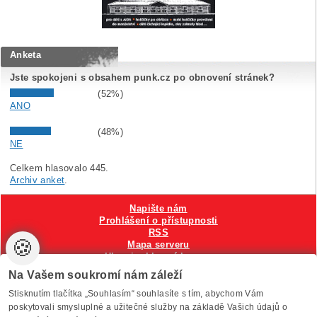
Anketa
Jste spokojeni s obsahem punk.cz po obnovení stránek?
(52%)
ANO
(48%)
NE
Celkem hlasovalo 445.
Archiv anket
.
Napište nám
Prohlášení o přístupnosti
RSS
🍪
Mapa serveru
Hlavni reklamní banner
Nastavení cookies
Na Vašem soukromí nám záleží
Stisknutím tlačítka „Souhlasím“ souhlasíte s tím, abychom Vám
Vytvořilo
Anawe
, provozuje Anawe a Špína
poskytovali smysluplné a užitečné služby na základě Vašich údajů o