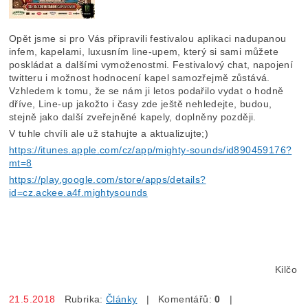
Opět jsme si pro Vás připravili festivalou aplikaci nadupanou
infem, kapelami, luxusním line-upem, který si sami můžete
poskládat a dalšími vymoženostmi. Festivalový chat, napojení
twitteru i možnost hodnocení kapel samozřejmě zůstává.
Vzhledem k tomu, že se nám ji letos podařilo vydat o hodně
dříve, Line-up jakožto i časy zde ještě nehledejte, budou,
stejně jako další zveřejněné kapely, doplněny později.
V tuhle chvíli ale už stahujte a aktualizujte;)
https://itunes.apple.com/cz/app/mighty-sounds/id890459176?
mt=8
https://play.google.com/store/apps/details?
id=cz.ackee.a4f.mightysounds
Kilčo
21.5.2018
Rubrika:
Články
| Komentářů:
0
|