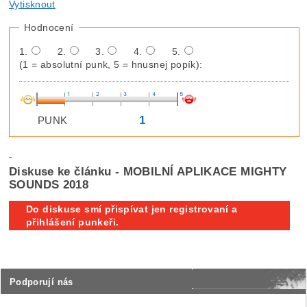
Vytisknout
Hodnocení
1.
2.
3.
4.
5.
(1 = absolutní punk, 5 = hnusnej popík):
1
PUNK
Diskuse ke článku - MOBILNÍ APLIKACE MIGHTY
SOUNDS 2018
Do diskuse smí přispívat jen registrovaní a
přihlášení punkeři.
Podporují nás