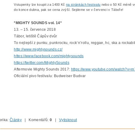
Vstupenky lze koupit za 1400 Kč
na stránkách festivalu
nebo o 50 Kč méně v
do konce dubna, pak se cena zvýší. Sejdeme se v červenci v Táboře!
*MIGHTY SOUNDS vol. 14*
13. – 15. července 2018
Tábor, letiště Čápův dvůr
To nejlepší z punku, punkrocku, rock‘n’rollu, reggae, hc, ska a rockabil
http://www.mightysounds.cz/
https://www.facebook.com/mightysounds
https://twitter.com/MightySounds
Aftermovie Mighty Sounds 2017:
https://www.youtube.com/watch?v
Oficiální pivo festivalu: Budweiser Budvar
rika:
Články
| Komentářů:
0
|
Vytisknout