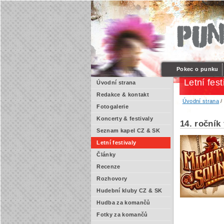
Pokec o punku
Letní fest
Úvodní strana
Redakce & kontakt
Úvodní strana
Fotogalerie
Koncerty & festivaly
14. ročník
Seznam kapel CZ & SK
Letní festivaly
Články
Recenze
Rozhovory
Hudební kluby CZ & SK
Hudba za komančů
Fotky za komančů