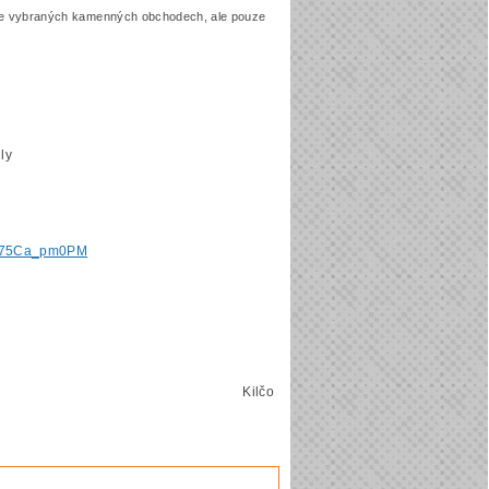
e vybraných kamenných obchodech, ale pouze
ly
=m75Ca_pm0PM
Kilčo