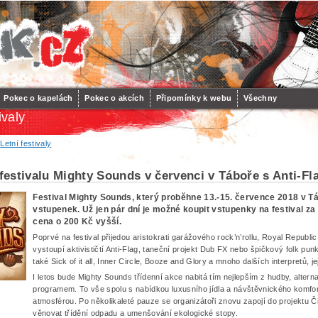
Pokec o kapelách
Pokec o akcích
Připomínky k webu
Všechny
ivaly
/
Letní festivaly
 festivalu Mighty Sounds v červenci v Táboře s Anti-Fl
Festival Mighty Sounds, který proběhne 13.-15. července 2018 v Tá
vstupenek. Už jen pár dní je možné koupit vstupenky na festival z
cena o 200 Kč vyšší.
Poprvé na festival přijedou aristokrati garážového rock’n’rollu, Royal Republi
vystoupí aktivističtí Anti-Flag, taneční projekt Dub FX nebo špičkový folk p
také Sick of it all, Inner Circle, Booze and Glory a mnoho dalších interpretů, j
I letos bude Mighty Sounds třídenní akce nabitá tím nejlepším z hudby, altern
programem. To vše spolu s nabídkou luxusního jídla a návštěvnického komfo
atmosférou. Po několikaleté pauze se organizátoři znovu zapojí do projektu Či
věnovat třídění odpadu a umenšování ekologické stopy.