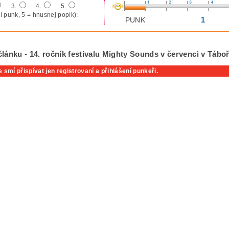
3.
4.
5.
í punk, 5 = hnusnej popík):
1
PUNK
lánku - 14. ročník festivalu Mighty Sounds v červenci v Táboř
 smí přispívat jen registrovaní a přihlášení punkeři.