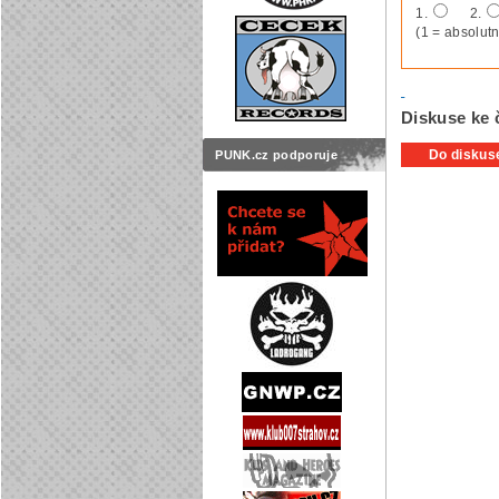
1.
2.
(1 = absolutn
Diskuse ke č
Do diskuse
PUNK.cz podporuje