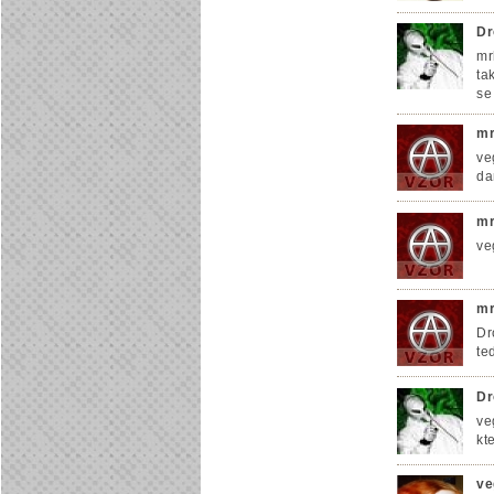
Dr
mr
ta
se
mr
ve
da
mr
ve
mr
Dr
te
Dr
ve
kt
ve