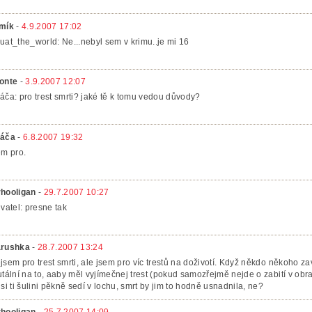
mík
-
4.9.2007 17:02
uat_the_world: Ne...nebyl sem v krimu..je mi 16
onte
-
3.9.2007 12:07
áča: pro trest smrti? jaké tě k tomu vedou důvody?
áča
-
6.8.2007 19:32
em pro.
hooligan
-
29.7.2007 10:27
ivatel: presne tak
rushka
-
28.7.2007 13:24
jsem pro trest smrti, ale jsem pro víc trestů na doživotí. Když někdo někoho zavr
utální na to, aaby měl vyjímečnej trest (pokud samozřejmě nejde o zabití v obr
 si ti šulini pěkně sedí v lochu, smrt by jim to hodně usnadnila, ne?
hooligan
-
25.7.2007 14:09