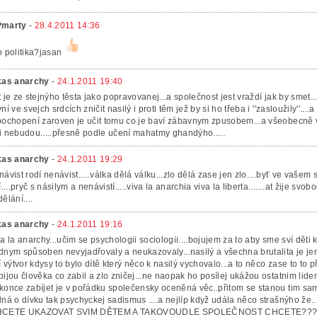
marty
-
28.4.2011 14:36
o politika?jasan
kas anarchy
-
24.1.2011 19:40
t je ze stejnýho těsta jako popravovanej...a společnost jest vraždí jak by smet..
ní ve svejch srdcích zničit nasilý i proti těm jež by si ho třeba i ''zasloužily''....a
pochopení zaroven je učit tomu co je baví zábavnym zpusobem...a všeobecně vz
i nebudou.....přesně podle učení mahatmy ghandýho.....
kas anarchy
-
24.1.2011 19:29
návist rodí nenávist.....válka dělá válku...zlo dělá zase jen zlo....byť ve vaše
dí....pryč s násilym a nenávistí.....viva la anarchia viva la liberta.......at žije sv
ělání....
kas anarchy
-
24.1.2011 19:16
va la anarchy...učim se psychologii sociologii....bojujem za to aby sme sví děti 
dnym spůsoben nevyjadřovaly a neukazovaly...nasilý a všechna brutalita je je
jí výtvor kdysy to bylo dítě který něco k nasilý vychovalo...a to něco zase to to př
bijou člověka co zabil a zlo zničej...ne naopak ho posílej ukážou ostatnim lid
konce zabíjet je v pořádku společensky oceněná věc..přitom se stanou tim sa
dná o dívku tak psychyckej sadismus ....a nejlíp když udála něco strašnýh
CETE UKAZOVAT SVIM DĚTEM A TAKOVOUDLE SPOLEČNOST CHCETE?????jeno