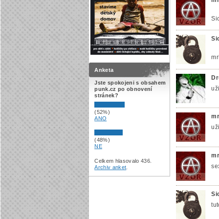
Si
Si
mr
Anketa
Dr
Jste spokojeni s obsahem
už
punk.cz po obnovení
stránek?
(52%)
mr
ANO
už
(48%)
NE
mr
Celkem hlasovalo 436.
se
Archiv anket
.
Si
tut