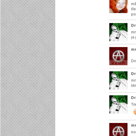
mě
tř
po
Dr
mr
je
mr
Dr
Dr
mr
té
Dr
To
mr
no