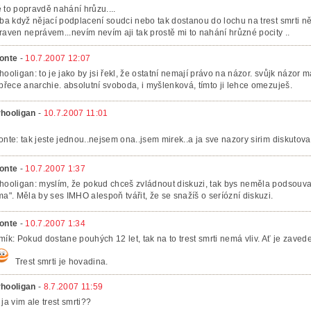
 to popravdě nahání hrůzu....
eba když nějací podplacení soudci nebo tak dostanou do lochu na trest smrti 
raven neprávem...nevím nevím aji tak prostě mi to nahání hrůzné pocity ..
onte
-
10.7.2007 12:07
hooligan: to je jako by jsi řekl, že ostatní nemají právo na názor. svůjk názor 
 přece anarchie. absolutní svoboda, i myšlenková, tímto ji lehce omezuješ.
hooligan
-
10.7.2007 11:01
onte: tak jeste jednou..nejsem ona..jsem mirek..a ja sve nazory sirim diskutova
onte
-
10.7.2007 1:37
hooligan: myslím, že pokud chceš zvládnout diskuzi, tak bys neměla podsouva
ma". Měla by ses IMHO alespoň tvářit, že se snažíš o seríózní diskuzi.
onte
-
10.7.2007 1:34
mík: Pokud dostane pouhých 12 let, tak na to trest smrti nemá vliv. Ať je zave
Trest smrti je hovadina.
hooligan
-
8.7.2007 11:59
 ja vim ale trest smrti??