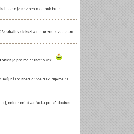
někoho kdo je nevinen a on pak bude
máš obhájit v diskuzi a ne ho vnucovat. o tom
t onich je pro me druhotna vec..
t svůj názor hned v "Zde diskutujeme na
denej, nebo není, dvanáctku prostě dostane.