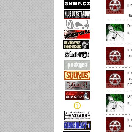
jj
*t
Dr
mr
mr
Dr
mr
Dr
pr
Dr
mr
mr
Dr