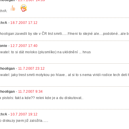
chrA:
chrA
-
18.7.2007 17:12
hooligan:zavedli by ste v ČR trst smrti......!!!neni to stejné ale....podobné...ale bé
onte
-
12.7.2007 17:40
iwatel: to si dát moloko (plusmlíko) na uklidnění ... hnus
hooligan
-
11.7.2007 23:12
iwatel: jaky trest smrti motykou po hlave.. at si to s nema viridi rodice tech deti t
hooligan
-
11.7.2007 9:34
x pistols: fakt a kde?? rekni kde je a du diskutovat..
chrA
-
10.7.2007 19:12
o diskuzy jsem již založila......