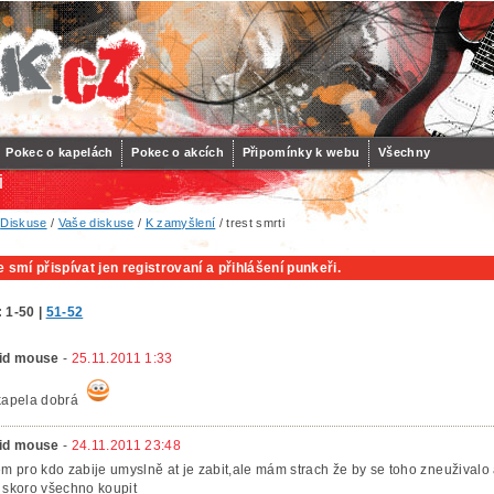
Pokec o kapelách
Pokec o akcích
Připomínky k webu
Všechny
i
/
Diskuse
/
Vaše diskuse
/
K zamyšlení
/ trest smrti
 smí přispívat jen registrovaní a přihlášení punkeři.
:
1-50
|
51-52
id mouse
-
25.11.2011 1:33
kapela dobrá
id mouse
-
24.11.2011 23:48
em pro kdo zabije umyslně at je zabit,ale mám strach že by se toho zneuživalo a
 skoro všechno koupit