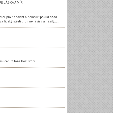
ŽIJE LÁSKA A MÍR
rostor pro nenavist a pomstu?pokud snad
lidský štěstí proti nenávisti a násilý.....
muceni 2 faze trest smrti