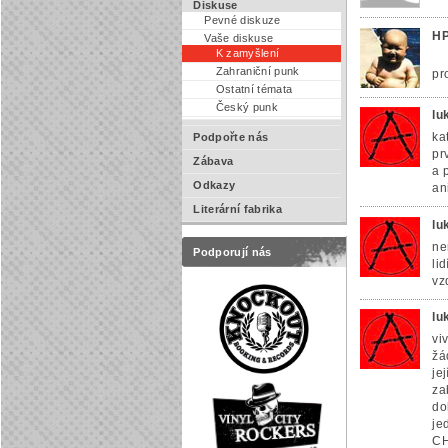
Diskuse
Pevné diskuze
HP
Vaše diskuse
K zamyšlení
Zahraniční punk
pr
Ostatní témata
Český punk
lu
ka
Podpořte nás
prv
Zábava
a 
Odkazy
an
Literární fabrika
lu
ne
Podporují nás
li
vzd
lu
vi
žá
je
za
do
je
CH