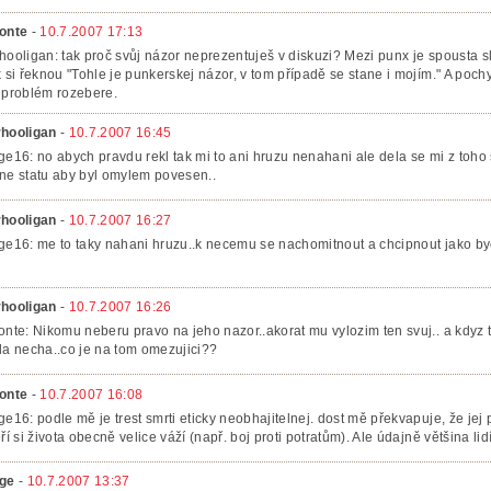
onte
-
10.7.2007 17:13
hooligan: tak proč svůj názor neprezentuješ v diskuzi? Mezi punx je spousta sl
k si řeknou "Tohle je punkerskej názor, v tom případě se stane i mojím." A pochyb
 problém rozebere.
hooligan
-
10.7.2007 16:45
ge16: no abych pravdu rekl tak mi to ani hruzu nenahani ale dela se mi z toho 
ne statu aby byl omylem povesen..
hooligan
-
10.7.2007 16:27
ge16: me to taky nahani hruzu..k necemu se nachomitnout a chcipnout jako by
hooligan
-
10.7.2007 16:26
onte: Nikomu neberu pravo na jeho nazor..akorat mu vylozim ten svuj.. a kdyz
da necha..co je na tom omezujici??
onte
-
10.7.2007 16:08
ge16: podle mě je trest smrti eticky neobhajitelnej. dost mě překvapuje, že jej
eří si života obecně velice váží (např. boj proti potratům). Ale údajně většina lidí
ge
-
10.7.2007 13:37