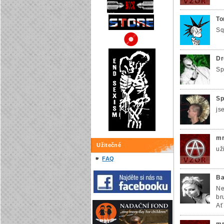
To
Sq
Dr
Sp
Sp
js
mr
Užitečné
už
FAQ
Ba
Ne
br
Ať
mr