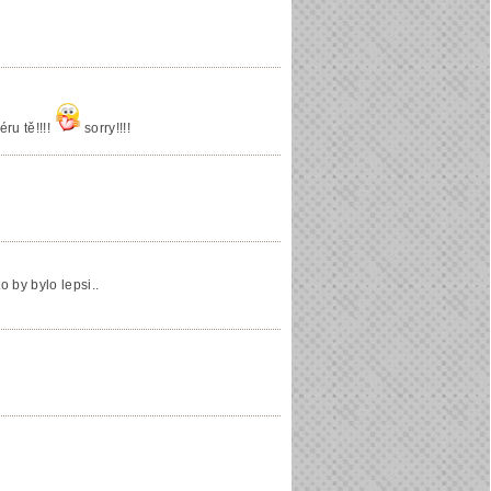
ru tě!!!!
sorry!!!!
o by bylo lepsi..