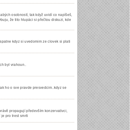
abých osobností, tak když uvidí co napíšeš,
uju, že tito hlupáci si přečtou diskuzi, kde
spatne kdyz si uvedomim ze clovek si plati
ch byl vrahoun..
 tak ho o sve pravde presvedcim..kdyz se
 právě propagují především konzervativci,
 je pro trest smrti