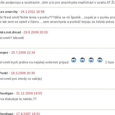
 tiše podporuju a souhlasim...stim a to pro anarchystu nepřichází v uvahu AT 
kas anarchy
-
24.1.2011 18:58
že?trest smrti?tohle tema v punku???děla se mi špatně....copak je v punku p
o tak sem se spletl v žánru.....sem anarchysta a punkáč bojuju za lidská práva za 
nks.not.dread
-
26.9.2009 20:03
st smrti? blbosttt
ooges
-
25.7.2009 22:34
est smrti bych jedine na nejakej extremni pripad
1 faze 
Punk!
-
18.3.2009 20:36
est smrti pro zmrdy co zabíjej
hooligan
-
31.12.2008 18:55
rva diskutuje tu nekdo,??
hooligan
-
17.9.2007 19:51