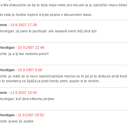
 na Me diskuzi(ne ze by tu byla moje nebo pro me,ale ja ju zalozil)si muzu dela
ato veta je hodne najivni a byla psana v skourenem stavu..
onte
-
16.9.2007 17:39
hooligan: já jsem to pochopil. ale laskavě nech můj dick být
hooligan
-
15.9.2007 22:49
onte: ja a ty kur nekomu pero!!
hooligan
-
15.9.2007 0:00
onte: je videt ze si neco nepochopil(ale mozna su to ja) je tu diskuze proti trestu
o to znamena ze špáča je proti trestu smrti..aspon si to mislim..
onte
-
12.9.2007 15:04
hooligan: kuř dick někomu jinýmu
hooligan
-
11.9.2007 19:52
onte: prave ze zadne