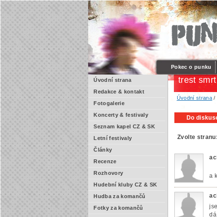
Pokec o punku
trest smrt
Úvodní strana
Redakce & kontakt
Úvodní strana
Fotogalerie
Koncerty & festivaly
Do diskuse
Seznam kapel CZ & SK
Zvolte stranu
Letní festivaly
Články
ac
Recenze
Rozhovory
a 
Hudební kluby CZ & SK
ac
Hudba za komančů
js
Fotky za komančů
dá