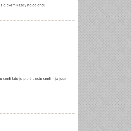
t s dickem kazdy ho co chcu..
 smrti kdo je pro ti trestu smrti = ja jsem