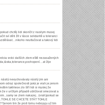
.pokud chctěj lidi skončit z nasilym musej
 učit sví děti žít v lásce solidaritě a toleranci
dělávat....nikoho neutlačovat a takový lidi
m srdcia srdci dalších zlem eště nezasažených
oboda,láska,tolerance,pochopení....at žije
k násilý nevychovávaly násilý jim ani
nom odraz společnosti jaká je vrah je jenom
edtim takhlese zlo šíří lidi si myslej že
em že v určitym případě ubližovat omezovat a
mim...samy se zlem nakazej.. (vrah)pokud se
o že....TOHLE SE CHCETE STÁT TOHLE
m tim že proti tomu nebojuju už tim