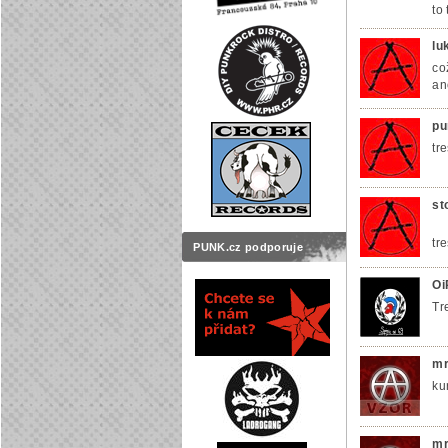
to
lu
co
an
pu
tre
st
tr
PUNK.cz podporuje
Oi
Tr
mr
ku
mr