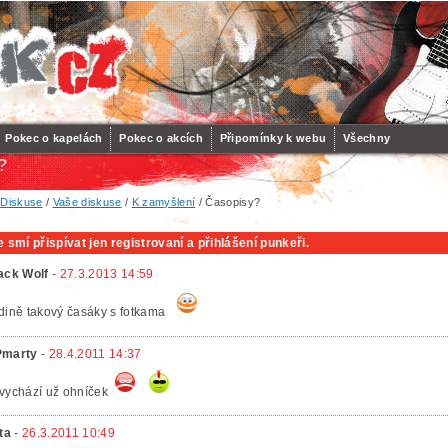
Pokec o kapelách
Pokec o akcích
Připomínky k webu
Všechny
?
/
Diskuse
/
Vaše diskuse
/
K zamyšlení
/ Časopisy?
 smí přispívat jen registrovaní a přihlášení punkeři.
ack Wolf
-
27.3.2013 14:59
dině takový časáky s fotkama
marty
-
28.4.2011 14:37
vychází už ohníček
tta
-
26.3.2011 10:49