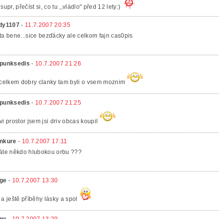
supr, přečíst si, co tu ,,vládlo" před 12 lety:)
dy1107
-
11.7.2007 20:35
ta bene...sice bezďácky ale celkom fajn cas0pis
punksedis
-
10.7.2007 21:26
 celkem dobry clanky tam byli o vsem moznim
punksedis
-
10.7.2007 21:25
vi prostor jsem jsi driv obcas koupil
nkure
-
10.7.2007 17:11
áte někdo hlubokou orbu ???
ge
-
10.7.2007 13:30
 a ještě příběhy lásky a spol