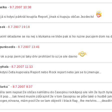
nalka
-
9.7.2007 10:38
 já si kdysi párkrát koupila Report, jinak si kupuju občas Jezdectví
isek
-
8.7.2007 19:18
xim! skladame se na nej s klukama ve tride pak si ho ruzne pucujem dom na 
punksedis
-
8.7.2007 13:41
 rok a pop jsem jsi taky driv prohlizel to uz je ale davno
phala
-
8.7.2007 11:13
 kdysi četla kupovala Report nebo Rock report nebo jak se to jmenuje..
klarka¨¨
-
8.7.2007 8:37
těla sem napsat že občas nahlídnu do časopisu rock&pop ale vím že bych by
bíit pop.....tak hned musím zdůraznit že v tom časopisu se píše také o hudbě jako
ooges,nirvana, mám pocit že se tam objevili i black flag , the melvins.....,deadli
.