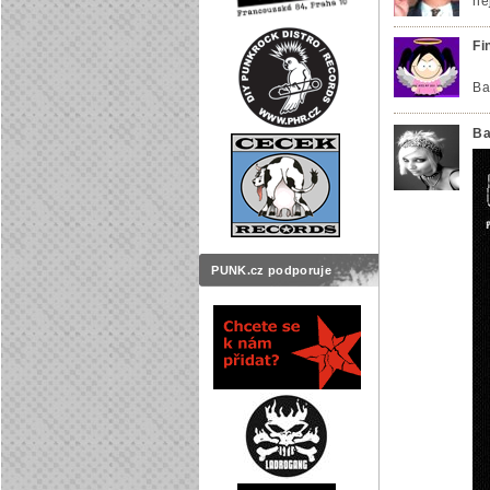
he
Fi
Ba
Ba
PUNK.cz podporuje