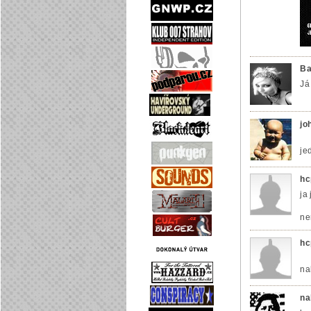
Ba
Já
jo
je
hc
ja
ne
hc
na
na