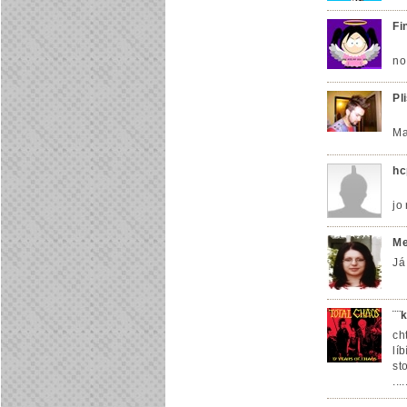
Fi
no
Pl
Ma
hc
jo
Me
Já
¨¨
ch
lí
st
....