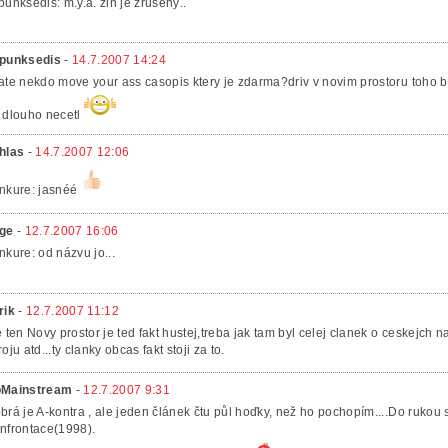
punksedis: m.y.a. zin je zrušený..
punksedis
-
14.7.2007 14:24
ate nekdo move your ass casopis ktery je zdarma?driv v novim prostoru toho b
 dlouho necetl
hlas
-
14.7.2007 12:06
nkure: jasnéé
ge
-
12.7.2007 16:06
nkure: od názvu jo...
rik
-
12.7.2007 11:12
e ten Novy prostor je ted fakt hustej,treba jak tam byl celej clanek o ceskejch
oju atd...ty clanky obcas fakt stoji za to.
Mainstream
-
12.7.2007 9:31
brá je A-kontra , ale jeden článek čtu půl hoďky, než ho pochopím....Do rukou 
nfrontace(1998).