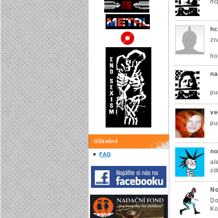
hc
hc
zn
ho
na
pu
ve
pu
Užitečné
no
FAQ
al
zdr
No
Do
Ko