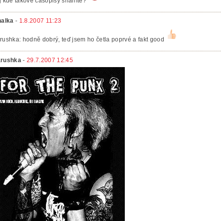
j kde takové časopisy sháníte?
nalka
-
1.8.2007 11:23
rushka: hodně dobrý, teď jsem ho četla poprvé a fakt good
rushka
-
29.7.2007 12:45