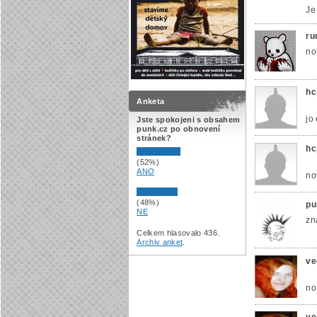
Je 
ru
no
hc
Anketa
jo
Jste spokojeni s obsahem
punk.cz po obnovení
stránek?
hc
(52%)
ANO
no
(48%)
pu
NE
zn
Celkem hlasovalo 436.
Archiv anket
.
ve
no