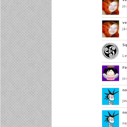
ve
jo
ve
já 
Sq
Le
Fi
jo
no
ji
no
ne