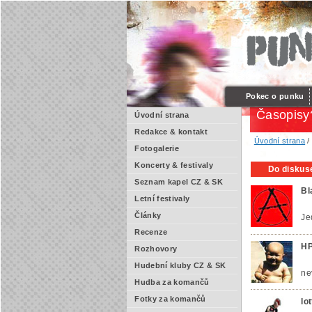
Pokec o punku
Časopisy
Úvodní strana
Redakce & kontakt
Úvodní strana
Fotogalerie
Koncerty & festivaly
Do diskuse
Seznam kapel CZ & SK
Bl
Letní festivaly
Články
Je
Recenze
HP
Rozhovory
Hudební kluby CZ & SK
ne
Hudba za komančů
Fotky za komančů
lo