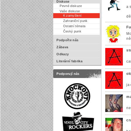
Diskuse
Pevné diskuze
a 
Vaše diskuse
K zamyšlení
dě
Zahraniční punk
Ostatní témata
Fu
Český punk
Mo
ně
Podpořte nás
Zábava
st
Odkazy
Literární fabrika
ca
ol
Podporují nás
ja
ma
ne
cr