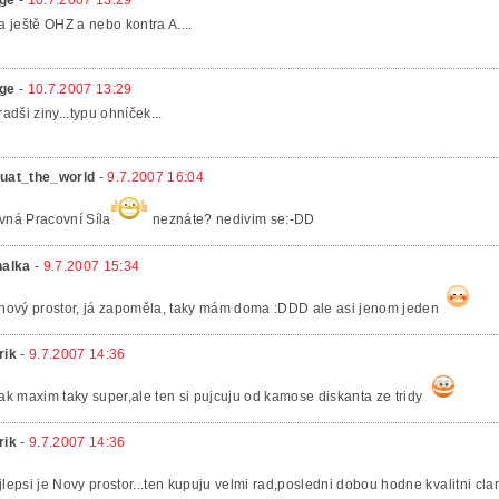
ge
-
10.7.2007 13:29
 a ještě OHZ a nebo kontra A....
ge
-
10.7.2007 13:29
radši ziny...typu ohníček...
uat_the_world
-
9.7.2007 16:04
vná Pracovní Síla
neznáte? nedivim se:-DD
nalka
-
9.7.2007 15:34
 nový prostor, já zapoměla, taky mám doma :DDD ale asi jenom jeden
rik
-
9.7.2007 14:36
nak maxim taky super,ale ten si pujcuju od kamose diskanta ze tridy
rik
-
9.7.2007 14:36
jlepsi je Novy prostor...ten kupuju velmi rad,posledni dobou hodne kvalitni clan