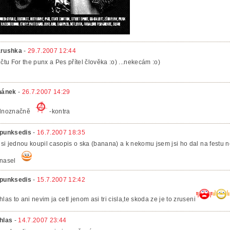
rushka
-
29.7.2007 12:44
 čtu For the punx a Pes přítel člověka :o) ...nekecám :o)
hánek
-
26.7.2007 14:29
dnoznačně
-kontra
punksedis
-
16.7.2007 18:35
 jsi jednou koupil casopis o ska (banana) a k nekomu jsem jsi ho dal na festu n
nasel
punksedis
-
15.7.2007 12:42
hlas to ani nevim ja cetl jenom asi tri cisla,te skoda ze je to zruseni
hlas
-
14.7.2007 23:44