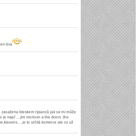
den dva
la zasažena bleskem rýpanců jak se mi může
 je např.....jim morison a the doors ,the
ne,klaxons.....je to určitá komerce ale co už