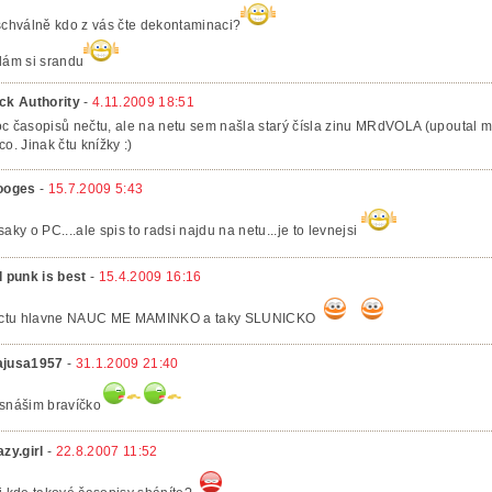
schválně kdo z vás čte dekontaminaci?
lám si srandu
ck Authority
-
4.11.2009 18:51
c časopisů nečtu, ale na netu sem našla starý čísla zinu MRdVOLA (upoutal mě 
co. Jinak čtu knížky :)
ooges
-
15.7.2009 5:43
saky o PC....ale spis to radsi najdu na netu...je to levnejsi
d punk is best
-
15.4.2009 16:16
 ctu hlavne NAUC ME MAMINKO a taky SLUNICKO
jusa1957
-
31.1.2009 21:40
snášim bravíčko
azy.girl
-
22.8.2007 11:52