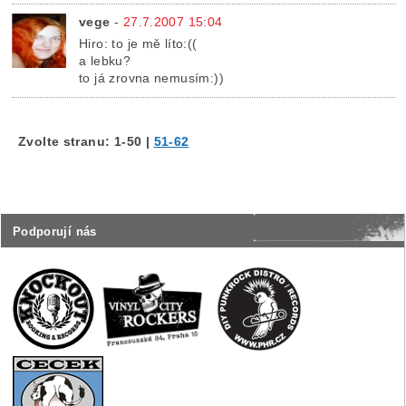
vege
-
27.7.2007 15:04
Hiro: to je mě líto:((
a lebku?
to já zrovna nemusím:))
Zvolte stranu:
1-50
|
51-62
Podporují nás