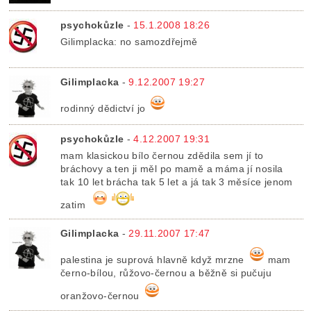
psychokůzle
-
15.1.2008 18:26
Gilimplacka: no samozdřejmě
Gilimplacka
-
9.12.2007 19:27
rodinný dědictví jo
psychokůzle
-
4.12.2007 19:31
mam klasickou bílo černou zdědila sem jí to
bráchovy a ten ji měl po mamě a máma jí nosila
tak 10 let brácha tak 5 let a já tak 3 měsíce jenom
zatim
Gilimplacka
-
29.11.2007 17:47
palestina je suprová hlavně když mrzne
mam
černo-bílou, růžovo-černou a běžně si pučuju
oranžovo-černou