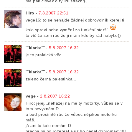
má pak člověk o ty lidi strach:((
Hiro
-
7.8.2007 22:51
vege16: to se nenajde žádnej dobrovolník kterej ti
kolo spraví nebo vymění za funkční starší
to víš že sem rád že ji mám kdo by rád nebyl:o))
¨¨klarka¨¨
-
5.8.2007 16:32
je to praktická věc...
¨¨klarka¨¨
-
5.8.2007 16:32
zeleno černá palestinka...
vege
-
2.8.2007 16:22
Hiro: jéjej...neházej na mě ty motorky, vůbes se v
tom nevyznám:D
a buď prosímtě rád že vůbec nějakou motorku
máš...
já ani to kolo nemám:D
brácha mi ho rozebral a už ho nedal dohromady!!!!