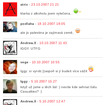
atrix
-
23.10.2007 21:21
klarka:z alkoholu jsem vylečena...
podlaha
-
18.10.2007 18:05
ale jo palestina je zajímavá země,
Andrew.X
-
10.10.2007 11:43
IGGY: UTFG
vege
-
10.10.2007 10:55
Iggy: si vyrob:))aspoň si jí budeš více vážit
Iggy
-
5.10.2007 15:27
když už jsme u těch šál :) nevíte kde sehnat šálu
Casualties? :)
Andrew.X
-
5.10.2007 12:47