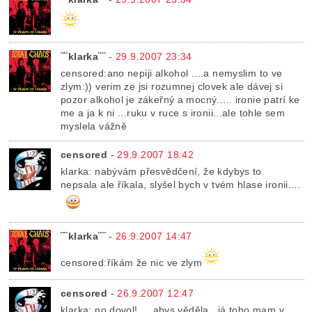
¨¨klarka¨¨
-
29.9.2007 23:34
censored:ano nepiji alkohol ....a nemyslim to ve
zlym:)) verim ze jsi rozumnej clovek ale dávej si
pozor alkohol je zákeřný a mocný..... ironie patrí ke
me a ja k ni ...ruku v ruce s ironii...ale tohle sem
myslela vážně
censored
-
29.9.2007 18:42
klarka: nabývám přesvědčení, že kdybys to
nepsala ale říkala, slyšel bych v tvém hlase ironii....
¨¨klarka¨¨
-
26.9.2007 14:47
censored:říkám že nic ve zlym
censored
-
26.9.2007 12:47
klarka: no dovol! ....abys věděla...já toho mam v