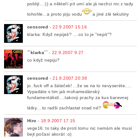
poblijí...:)) a někteří pít umí ale já nechci nic z tady
tohohle...a proto piju vodu
a jiné zlé tekutiny
censored
-
22.9.2007 15:16
klarka: Když nepiješ? ....co to je "nepít"?
¨¨klarka¨¨
-
22.9.2007 9:27
co když nepiju?
censored
-
21.9.2007 20:38
jo..fuck off a šáteček! ...že se na to nevyseréte.....
Vypadáte s tim jak mohamedánský
fundamentálistí....takový prachy za kus barevnej
látky....to radši zachlastat snad né?
Hiro
-
18.9.2007 17:15
vege16: to taky de proti tomu nic nemám ale musí
bejt počasí akorát :o)