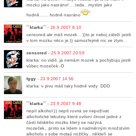
mozku jako nasráno! ....teda...myslim jako
hodně........hodně nasráno
¨¨klarka¨¨
-
26.9.2007 8:10
censored:ale máš mozek...:))to je neboj záleží jestli
v tom mozku něco je:)) samozřejmě nic ve zlym...
censored
-
25.9.2007 20:59
klarka: no vidiš..já nemám mozek a pochybuju jestli
vůbec mozeček:-D
Iggy
-
23.9.2007 14:56
klarka: v pivu máš taky hodně vody :DDD
¨¨klarka¨¨
-
23.9.2007 9:48
nepít alkohol:)) nepít rovná se nepožívat
alkoholické tekutiny které ovlivní činost jedné z
části lidského mozku který se nazývá
mozeček,..proto se lidem s nadměrným množstvím
alkoholu v sobe motají nožičky...někteří se