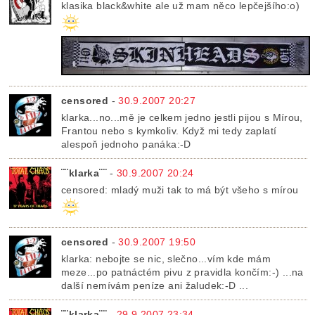
klasika black&white ale už mam něco lepčejšího:o)
censored
-
30.9.2007 20:27
klarka...no...mě je celkem jedno jestli pijou s Mírou,
Frantou nebo s kymkoliv. Když mi tedy zaplatí
alespoň jednoho panáka:-D
¨¨klarka¨¨
-
30.9.2007 20:24
censored: mladý muži tak to má být všeho s mírou
censored
-
30.9.2007 19:50
klarka: nebojte se nic, slečno...vím kde mám
meze...po patnáctém pivu z pravidla končím:-) ...na
další nemívám peníze ani žaludek:-D ...
¨¨klarka¨¨
-
29.9.2007 23:34