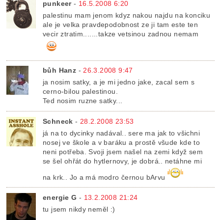
punkeer
-
16.5.2008 6:20
palestinu mam jenom kdyz nakou najdu na konciku
ale je velka pravdepodobnost ze ji tam este ten
vecir ztratim.......takze vetsinou zadnou nemam
bůh Hanz
-
26.3.2008 9:47
ja nosim satky, a je mi jedno jake, zacal sem s
cerno-bilou palestinou.
Ted nosim ruzne satky...
Schneck
-
28.2.2008 23:53
já na to dycinky nadával.. sere ma jak to všichni
nosej ve škole a v baráku a prostě všude kde to
neni potřeba. Svoji jsem našel na zemi když sem
se šel ohřát do hytlernovy, je dobrá.. netáhne mi
na krk.. Jo a má modro černou bArvu
energie G
-
13.2.2008 21:24
tu jsem nikdy neměl :)