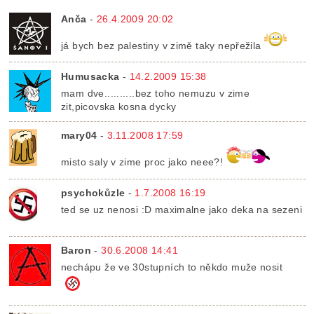
Anča
-
26.4.2009 20:02
já bych bez palestiny v zimě taky nepřežila
Humusacka
-
14.2.2009 15:38
mam dve..........bez toho nemuzu v zime
zit,picovska kosna dycky
mary04
-
3.11.2008 17:59
misto saly v zime proc jako neee?!
psychokůzle
-
1.7.2008 16:19
ted se uz nenosi :D maximalne jako deka na sezeni
Baron
-
30.6.2008 14:41
nechápu že ve 30stupních to někdo muže nosit