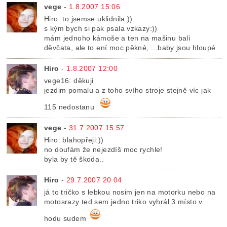
vege
-
1.8.2007 15:06
Hiro: to jsemse uklidnila:))
s kým bych si pak psala vzkazy:))
mám jednoho kámoše a ten na mašinu bali
děvčata, ale to ení moc pěkné, ...baby jsou hloupé
Hiro
-
1.8.2007 12:00
vege16: děkuji
jezdim pomalu a z toho svího stroje stejně víc jak
115 nedostanu
vege
-
31.7.2007 15:57
Hiro: blahopřeji:))
no doufám že nejezdíš moc rychle!
byla by tě škoda..
Hiro
-
29.7.2007 20:04
já to tričko s lebkou nosim jen na motorku nebo na
motosrazy ted sem jedno triko vyhrál 3 místo v
hodu sudem