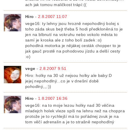
ach jak tomou maličkost trápí:((
Hiro
-
2.8.2007 11:07
vege16: ty lehny jsou hrozně nepohodlný bolej s
toho záda skus bejt třeba 5 hodi předkloněná to je
jen na blbnutí na vokruhu nebo vokolo města to
samí je kroska ale z toho bolí zadek :o)
pohodlná motorka je nějákej cesták chopper to je
jak gauč prostě na pohodovou jízdu a delší cesty
:o)
vege
-
2.8.2007 9:51
Hiro: holky na 30 už nejsou holky ale baby:D
jejej nepohodlný...co je v dnešní době
pohodlný,,,:))
Hiro
-
1.8.2007 16:36
vege16: na to moje lezou holky nad 30 věčina
mladejch holek vleze spíš na lehnu než na choppra
protože je to rychlejší má to pořádnej zvuk je na
tom věčí adrenalin a je to strašně nepohodlný