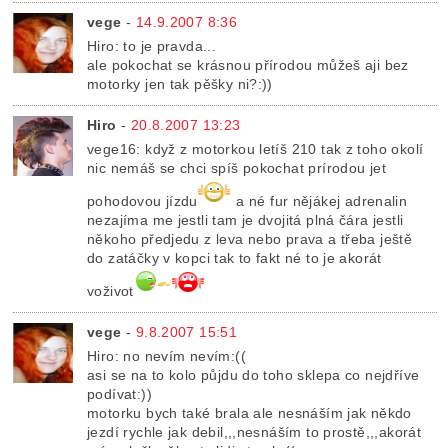
vege
-
14.9.2007 8:36
Hiro: to je pravda...
ale pokochat se krásnou přírodou můžeš aji bez
motorky jen tak pěšky ni?:))
Hiro
-
20.8.2007 13:23
vege16: když z motorkou letíš 210 tak z toho okolí
nic nemáš se chci spíš pokochat prírodou jet
pohodovou jízdu
a né fur nějákej adrenalin
nezajíma me jestli tam je dvojitá plná čára jestli
někoho předjedu z leva nebo prava a třeba ještě
do zatáčky v kopci tak to fakt né to je akorát
voživot
vege
-
9.8.2007 15:51
Hiro: no nevím nevím:((
asi se na to kolo půjdu do toho sklepa co nejdříve
podívat:))
motorku bych také brala ale nesnáším jak někdo
jezdí rychle jak debil,,,nesnáším to prostě,,,akorát