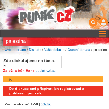
palestina
Úvodní strana
/
Diskuse
/
Vaše diskuse
/
Ostatní témata
/ palestina
Zde diskutujeme na téma:
jo
Založila bůh Hanz
poslat vzkaz
jo
Do diskuse smí přispívat jen registrovaní a
přihlášení punkeři.
Zvolte stranu:
1-50
|
51-62