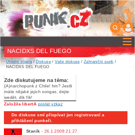
NACIDXS DEL FUEGO
Úvodní strana
/
Diskuse
/
Vaše diskuse
/
Zahraniční punk
/
NACIDXS DEL FUEGO
Zde diskutujeme na téma:
(A)narchopunk z Chile! hm? Jestli
máte nějaké jejich songas, dejte
wedět, dík fík!
Založila libertA
poslat vzkaz
Do diskuse smí přispívat jen registrovaní a
přihlášení punkeři.
Staník
-
26.1.2008 21:27