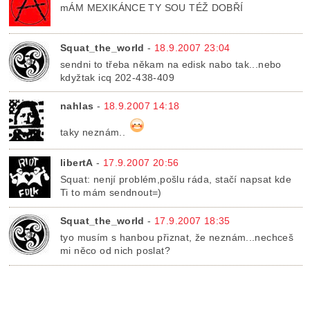
mÁM MEXIKÁNCE TY SOU TÉŽ DOBŘÍ
Squat_the_world
-
18.9.2007 23:04
sendni to třeba někam na edisk nabo tak...nebo
kdyžtak icq 202-438-409
nahlas
-
18.9.2007 14:18
taky neznám..
libertA
-
17.9.2007 20:56
Squat: nenjí problém,pošlu ráda, stačí napsat kde
Ti to mám sendnout=)
Squat_the_world
-
17.9.2007 18:35
tyo musím s hanbou přiznat, že neznám...nechceš
mi něco od nich poslat?