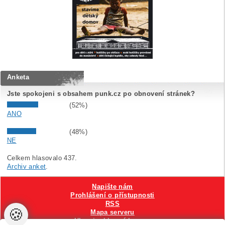
Anketa
Jste spokojeni s obsahem punk.cz po obnovení stránek?
(52%)
ANO
(48%)
NE
Celkem hlasovalo 437.
Archiv anket
.
Napište nám
Prohlášení o přístupnosti
RSS
🍪
Mapa serveru
Hlavni reklamní banner