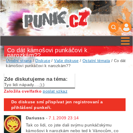
Co dát kámošovi punkáčovi k
narozkám??
Úvodní strana
/
Diskuse
/
Vaše diskuse
/
Ostatní témata
/ Co dát
kámošovi punkáčovi k narozkám??
Zde diskutujeme na téma:
Tyo lidi nápady....;);)
Založila cvelfatko
poslat vzkaz
Do diskuse smí přispívat jen registrovaní a
přihlášení punkeři.
Dariusss
-
7.1.2009 23:14
Tak co lidi, co jste dali svýmu punkáčskýmu
kámošovi k narozkám nebo ted k Vánocům, co