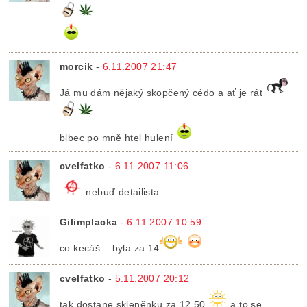
morcik
-
6.11.2007 21:47
Já mu dám nějaký skopčený cédo a ať je rát
blbec po mně htel hulení
cvelfatko
-
6.11.2007 11:06
nebuď detailista
Gilimplacka
-
6.11.2007 10:59
co kecáš....byla za 14
cvelfatko
-
5.11.2007 20:12
tak dostane skleněnku za 12,50
a to se