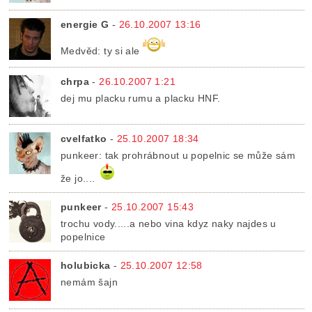
energie G
-
26.10.2007 13:16
Medvěd: ty si ale
chrpa
-
26.10.2007 1:21
dej mu placku rumu a placku HNF.
cvelfatko
-
25.10.2007 18:34
punkeer: tak prohrábnout u popelnic se může sám
že jo....
punkeer
-
25.10.2007 15:43
trochu vody.....a nebo vina kdyz naky najdes u
popelnice
holubicka
-
25.10.2007 12:58
nemám šajn