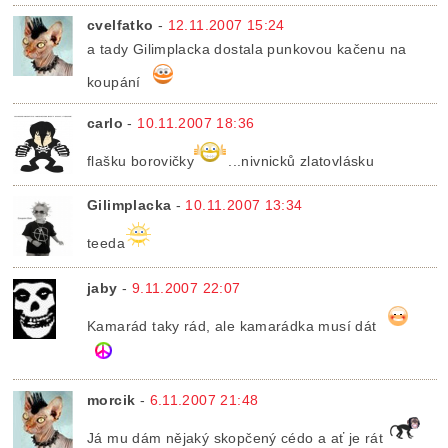
cvelfatko
-
12.11.2007 15:24
a tady Gilimplacka dostala punkovou kačenu na
koupání
carlo
-
10.11.2007 18:36
flašku borovičky
...nivnicků zlatovlásku
Gilimplacka
-
10.11.2007 13:34
teeda
jaby
-
9.11.2007 22:07
Kamarád taky rád, ale kamarádka musí dát
morcik
-
6.11.2007 21:48
Já mu dám nějaký skopčený cédo a ať je rát