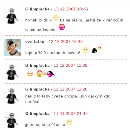
Gilimplacka
-
13.12.2007 18:46
no tak to dííík
už se těšim...ještě že k vánocům
si nic nedavame
cvelfatko
-
12.12.2007 16:45
fajn! příště dostaneš howno!
Gilimplacka
-
11.12.2007 11:26
Gilimplacka
-
11.12.2007 11:26
nák ti to tady cvelfe chcípá...njn dárky nikdo
nedává
Gilimplacka
-
17.11.2007 21:42
jjeeeeej ta je úžasná