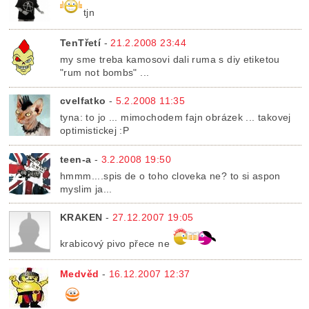
tjn
TenTřetí
-
21.2.2008 23:44
my sme treba kamosovi dali ruma s diy etiketou
"rum not bombs" ...
cvelfatko
-
5.2.2008 11:35
tyna: to jo ... mimochodem fajn obrázek ... takovej
optimistickej :P
teen-a
-
3.2.2008 19:50
hmmm....spis de o toho cloveka ne? to si aspon
myslim ja...
KRAKEN
-
27.12.2007 19:05
krabicový pivo přece ne
Medvěd
-
16.12.2007 12:37