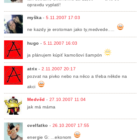
opravdu vyplatí!
myška
-
5.11.2007 17:03
ne kazdy je erotoman jako ty,medvede.....
hugo
-
5.11.2007 16:03
ja plánujem kúpiť kamošovi šampón
atrix
-
2.11.2007 20:17
pozvat na pivko nebo na něco a třeba někde na
akci
Medvěd
-
27.10.2007 11:04
jak má máma
cvelfatko
-
26.10.2007 17:55
energie G: ...ekonom