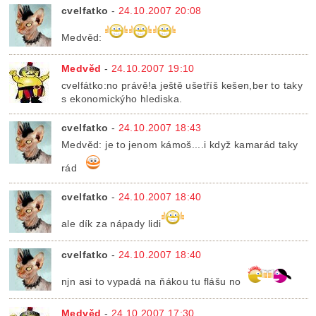
cvelfatko
-
24.10.2007 20:08
Medvěd:
Medvěd
-
24.10.2007 19:10
cvelfátko:no právě!a ještě ušetříš kešen,ber to taky
s ekonomickýho hlediska.
cvelfatko
-
24.10.2007 18:43
Medvěd: je to jenom kámoš....i když kamarád taky
rád
cvelfatko
-
24.10.2007 18:40
ale dík za nápady lidi
cvelfatko
-
24.10.2007 18:40
njn asi to vypadá na ňákou tu flášu no
Medvěd
-
24.10.2007 17:30