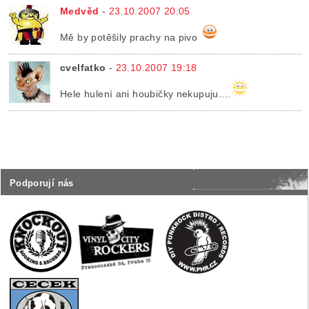
Medvěd
-
23.10.2007 20:05
Mě by potěšily prachy na pivo
cvelfatko
-
23.10.2007 19:18
Hele hulení ani houbičky nekupuju....
Podporují nás