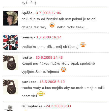
byli...?:-)
Spáča
-
3.7.2008 17:06
pokud je to od ženské tak sex pokud je to od
chlapa tak taky
nebo radši flašku..
teen-a
-
1.7.2008 16:14
cvelfatko: mno dík... můj oblíbenej
lostto
-
30.6.2008 14:48
Koupit mu ňákou flašku kteru ppak společně
vypijete.Samozřejmost
punkeer
-
16.5.2008 6:10
trochu vody a kus mejdla aby se moh umejt a tolik
nesmrdel
Gilimplacka
-
24.3.2008 9:39