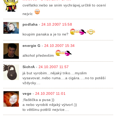
cvelfatko:nebo se snim vychrápej,určitě to ocení
nejvíc
podlaha
-
24.10.2007 15:58
koupim panaka a je to ne?
energie G
-
24.10.2007 15:34
alkohol předevšim
SichrA
-
24.10.2007 11:57
já but vyrobim...nějaký triko....myslim
vysavovat..nebo ruma....a cigára.....no to potěší
vždycky....
vege
-
24.10.2007 11:01
;flaštička a pusa:))
a nebo vyrobiti nějaký výtvor\:))
to většinu potěší nejvíce....