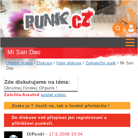
Mi San Dao
Úvodní strana
/
Diskuse
/
Vaše diskuse
/
Zahraniční punk
/ Mi San
Dao
Zde diskutujeme na téma:
Ukrutnej čínskej Oi!punk !
Založila Arashid
poslat vzkaz
Znáte je ? Jestli ne, tak o hodně přicházíte !
Do diskuse smí přispívat jen registrovaní a
přihlášení punkeři.
OiPunk!
-
17.6.2008 19:04