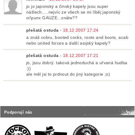
jo jo japonský a čínský kapely jsou super
nášlech.....nejvíc ze všech se mi líběj japonský
oi!punx GAUZE...znáte??
plešatá ostuda
-
18.12.2007 17:24
a znáš cobru, booted cocks, roots and boots, acab
nebo united forces a další asijský kapely?
plešatá ostuda
-
18.12.2007 17:21
jo, jsou dobrý. taková jednoduchá a uřvaná hudba
:))
ale měl jsi to prdnout do jiný kategorie ;o)
Podporují nás