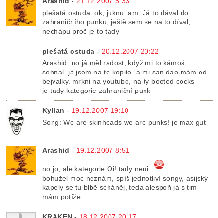
Arashid
-
21.12.2007 5:33
plešatá ostuda: ok, juknu tam. Já to dával do
zahraničního punku, ještě sem se na to díval,
nechápu proč je to tady
plešatá ostuda
-
20.12.2007 20:22
Arashid: no já měl radost, když mi to kámoš
sehnal. já jsem na to kopito. a mi san dao mám od
bejvalky. mrkni na youtube, na ty booted cocks
je tady kategorie zahraniční punk
Kylian
-
19.12.2007 19:10
Song: We are skinheads we are punks! je max gut
Arashid
-
19.12.2007 8:51
no jo, ale kategorie Oi! tady neni
bohužel moc neznám, spíš jednotliví songy, asijský
kapely se tu blbě scháněj, teda alespoň já s tim
mám potíže
KRAKEN
-
18.12.2007 20:17