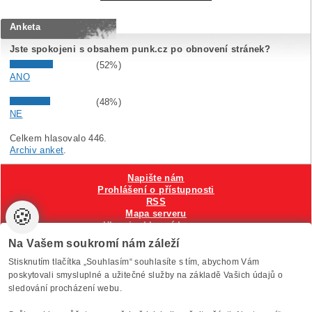
Anketa
Jste spokojeni s obsahem punk.cz po obnovení stránek?
(52%)
ANO
(48%)
NE
Celkem hlasovalo 446.
Archiv anket
.
Napište nám
Prohlášení o přístupnosti
RSS
🍪
Mapa serveru
Hlavni reklamní banner
Nastavení cookies
Na Vašem soukromí nám záleží
Stisknutím tlačítka „Souhlasím“ souhlasíte s tím, abychom Vám
Vytvořilo
Anawe
, provozuje Anawe a Špína
poskytovali smysluplné a užitečné služby na základě Vašich údajů o
sledování procházení webu.