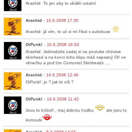
Arashid: To jen aby to věděli ostatní
Arashid
-
15.6.2008 17:20
Arashid: já vim, to už si mi říkal v autobuse
OiPunk!
-
15.6.2008 16:53
Arashid: Jednoduše zadej si na youtube chinese
skinhead a na konci toho klipu máš napsaný Oi! ve
věnečku a pod tím Comunist Skinheads ....
Arashid
-
14.6.2008 12:46
OiPunk!: jo ? jak to víš ?
OiPunk!
-
14.6.2008 11:42
Jsou to krůtoři , maj dobrou hudbu
ale jsou to
komouši