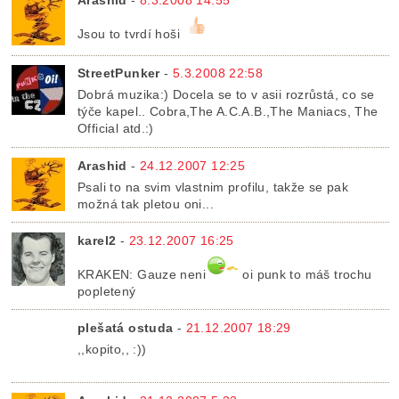
Arashid
-
8.3.2008 14:55
Jsou to tvrdí hoši
StreetPunker
-
5.3.2008 22:58
Dobrá muzika:) Docela se to v asii rozrůstá, co se
týče kapel.. Cobra,The A.C.A.B.,The Maniacs, The
Official atd.:)
Arashid
-
24.12.2007 12:25
Psali to na svim vlastnim profilu, takže se pak
možná tak pletou oni...
karel2
-
23.12.2007 16:25
KRAKEN: Gauze neni
oi punk to máš trochu
popletený
plešatá ostuda
-
21.12.2007 18:29
,,kopito,, :))