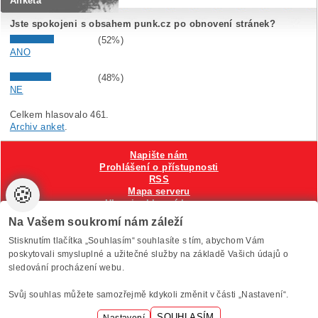
Anketa
Jste spokojeni s obsahem punk.cz po obnovení stránek?
(52%)
ANO
(48%)
NE
Celkem hlasovalo 461.
Archiv anket
.
Napište nám
Prohlášení o přístupnosti
RSS
🍪
Mapa serveru
Hlavni reklamní banner
Nastavení cookies
Na Vašem soukromí nám záleží
Stisknutím tlačítka „Souhlasím“ souhlasíte s tím, abychom Vám
Vytvořilo
Anawe
, provozuje Anawe a Špína
poskytovali smysluplné a užitečné služby na základě Vašich údajů o
sledování procházení webu.
Svůj souhlas můžete samozřejmě kdykoli změnit v části „Nastavení“.
SOUHLASÍM