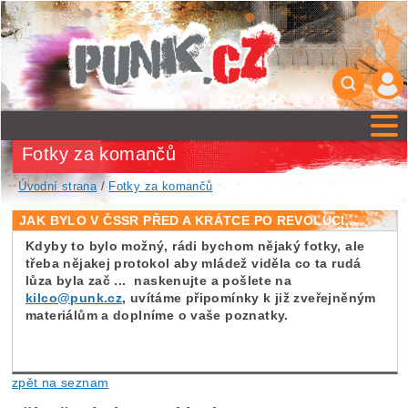
Fotky za komančů
Úvodní strana
/
Fotky za komančů
JAK BYLO V ČSSR PŘED A KRÁTCE PO REVOLUCI...
Kdyby to bylo možný, rádi bychom nějaký fotky, ale
třeba nějakej protokol aby mládež viděla co ta rudá
lůza byla zač ... naskenujte a pošlete na
kilco@punk.cz
, uvítáme připomínky k již zveřejněným
materiálům a doplníme o vaše poznatky.
zpět na seznam