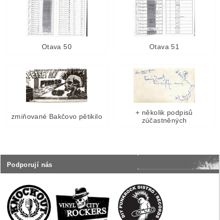
Otava 51
Otava 50
+ několik podpisů
zmiňované Bakčovo pětikilo
zúčastněných
Podporují nás