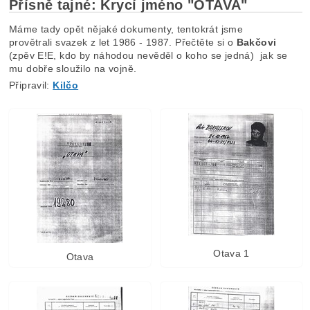
Přísně tajné: Krycí jméno "OTAVA"
Máme tady opět nějaké dokumenty, tentokrát jsme
provětrali svazek z let 1986 - 1987. Přečtěte si o
Bakčovi
(zpěv E!E, kdo by náhodou nevěděl o koho se jedná) jak se
mu dobře sloužilo na vojně.
Připravil:
Kilčo
Otava 1
Otava