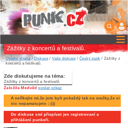
Zážitky z koncertů a festivalů.
Úvodní strana
/
Diskuse
/
Vaše diskuse
/
Český punk
/ Zážitky z
koncertů a festivalů.
Zde diskutujeme na téma:
Zážitky z koncertů a festivalů
Založila Medvěd
poslat vzkaz
A neříkejte mi,že jste byli pokaždý tak na sračky,že si
nic nepamatujete :-)))
Do diskuse smí přispívat jen registrovaní a
přihlášení punkeři.