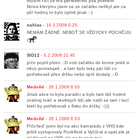
musím říct že má perfektního psa jménem
Noise.kterýmu jsem se ze začátku nelíbyl,ale za
půl hodiny to bylo úplně jinak :-)
nahlas
-
14.3.2008 0:25
NEMÁM ŽÁDNÉ..NEBOŤ SE VŽDYCKY POCHČIJU
SID12
-
5.2.2008 21:45
píčo popiš plzen :-D vod začátku do konce jestli si
něco pomatuješ...a tam bylo taky pár lidí co
potřebovali přes držku nebo spíš dostaly :-D
Medvěd
-
28.1.2008 8:55
Jinak akce to byla parádní a bylo tam též hodně
známej tváří a skvělejch lidí,ale našli se tam i tací
kteří by potřebovali s fleku do držky :-)))
Medvěd
-
28.1.2008 8:53
Píčo!ted' jsem byl na akci kamarádu z VHS,kde
ještě vystupovaly Punkfloid a Vyčůrat a spát,ale já
jel hlavně na VHS,ale na to sere pes.