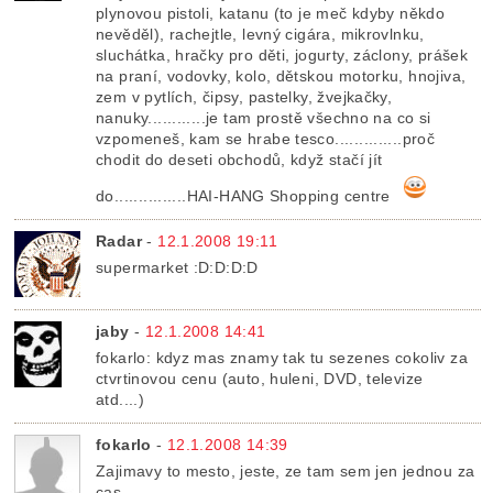
plynovou pistoli, katanu (to je meč kdyby někdo
nevěděl), rachejtle, levný cigára, mikrovlnku,
sluchátka, hračky pro děti, jogurty, záclony, prášek
na praní, vodovky, kolo, dětskou motorku, hnojiva,
zem v pytlích, čipsy, pastelky, žvejkačky,
nanuky............je tam prostě všechno na co si
vzpomeneš, kam se hrabe tesco..............proč
chodit do deseti obchodů, když stačí jít
do...............HAI-HANG Shopping centre
Radar
-
12.1.2008 19:11
supermarket :D:D:D:D
jaby
-
12.1.2008 14:41
fokarlo: kdyz mas znamy tak tu sezenes cokoliv za
ctvrtinovou cenu (auto, huleni, DVD, televize
atd....)
fokarlo
-
12.1.2008 14:39
Zajimavy to mesto, jeste, ze tam sem jen jednou za
cas.