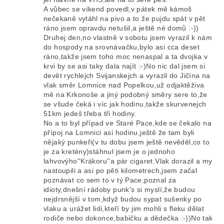
A vůbec se víkend povedl,v pátek mě kámoš
nečekaně vytáhl na pivo a to že pujdu spát v pět
ráno jsem opravdu netušil,a ještě né domů :-))
Druhej den,no vlastně v sobotu jsem vyrazil k nám
do hospody na srovnávačku,bylo asi cca deset
ráno,takže jsem toho moc nenaspal a ta dvojka v
krvi by se asi taky dala najít :-)No nic dal jsem si
devět rychlejch Svijanskejch a vyrazil do Jičína na
vlak směr Lomnice nad Popelkou,už odjaktěživa
mě na Krkonoše a jiný podobný směry sere to,že
se všude čeká i víc jak hodinu,takže skurvenejch
51km jedeš třeba tři hodiny.
No a to byl případ ve Staré Pace,kde se čekalo na
přípoj na Lomnici asi hodinu,ještě že tam byli
nějaký punkeři(v tu dobu jsem ještě nevěděl,co to
je za kretény)stáhnul jsem je o jednoho
lahvovýho''Krákoru''a pár cigaret.Vlak dorazil a my
nastoupili a asi po pěti kilometrech,jsem začal
poznávat co sem to v tý Pace,poznal za
idioty,dnešní rádoby punk's si myslí,že budou
nejdrsnější v tom,když budou sypat sušenky po
vlaku a urážet lidi,kteří by jim mohli s fleku dělat
rodiče nebo dokonce,babičku a dědečka :-))No tak