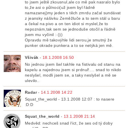
to jsem ještě zkousnul,ale co mě pak nasralo bylo
to,že asi o půlnoci(už jsem byl řádně
namazanej)my jeden s těch zmrdu začal sundávat
z jeansky nášivku Zeměžluče a to sem stál u baru
a čekal na pivo a on ten idiot si myslel,že to
nepoznám,tak sem se jednoduše otočil a řádně
jsem mu vyčinil :-)))
Opravdu mě takovýhle lidi serou,je smutný že
punker okrade punkera a to se netýká jen mě.
Všivák
-
18.1.2008 16:50
No jednou jsem šwl takhle na fistivalu od stanu na
kapelu a najednou jsem si prdnul!.... snad to nikdo
neslyšel, modli jsem se, a taky neslyšel a mě se
ulevilo..
Radar
-
14.1.2008 14:22
Squat_the_world - 13.1.2008 12:07 : to nasere
:D:D
Squat_the_world
-
13.1.2008 21:14
Medvěd: nechceš snad říct, že ses od tý doby