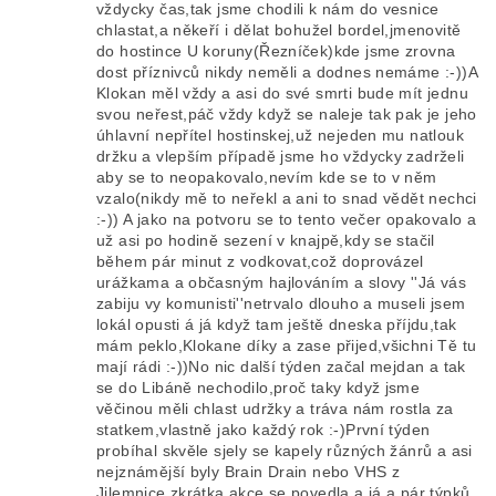
vždycky čas,tak jsme chodili k nám do vesnice
chlastat,a někeří i dělat bohužel bordel,jmenovitě
do hostince U koruny(Řezníček)kde jsme zrovna
dost příznivců nikdy neměli a dodnes nemáme :-))A
Klokan měl vždy a asi do své smrti bude mít jednu
svou neřest,páč vždy když se naleje tak pak je jeho
úhlavní nepřítel hostinskej,už nejeden mu natlouk
držku a vlepším případě jsme ho vždycky zadrželi
aby se to neopakovalo,nevím kde se to v něm
vzalo(nikdy mě to neřekl a ani to snad vědět nechci
:-)) A jako na potvoru se to tento večer opakovalo a
už asi po hodině sezení v knajpě,kdy se stačil
během pár minut z vodkovat,což doprovázel
urážkama a občasným hajlováním a slovy ''Já vás
zabiju vy komunisti''netrvalo dlouho a museli jsem
lokál opusti á já když tam ještě dneska příjdu,tak
mám peklo,Klokane díky a zase přijed,všichni Tě tu
mají rádi :-))No nic další týden začal mejdan a tak
se do Libáně nechodilo,proč taky když jsme
věčinou měli chlast udržky a tráva nám rostla za
statkem,vlastně jako každý rok :-)První týden
probíhal skvěle sjely se kapely různých žánrů a asi
nejznámější byly Brain Drain nebo VHS z
Jilemnice,zkrátka akce se povedla a já a pár týpků