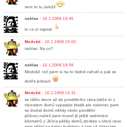
sem to tu založil
nahlas
-
10.1.2008 19:45
to co si napsal
Medvěd
-
10.1.2008 19:03
nahlas: Na co?
nahlas
-
10.1.2008 18:09
Medvěd: tož jsem si na to řádně zahulil a pak se
dobře pobavil
Medvěd
-
10.1.2008 14:31
se táhlo skoro až do pondělního rána,takže to z
návratem domů vypadalo bledě,ale nakonec jsem
se dostal domů někdy okolo pondělní
půlnoci,načež jsem musel jit ještě sedmnáct
kilometrů z Jičína pěšky domů,zkrátka v úterý ráno
sem přišel na šatnu truhlárny a tam už čekal ten