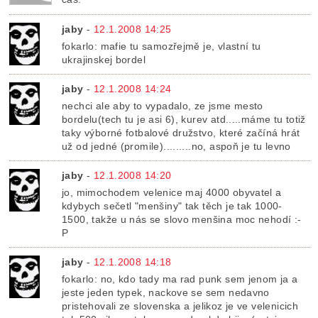
jaby
-
12.1.2008 14:25
fokarlo: mafie tu samozřejmě je, vlastní tu
ukrajinskej bordel
jaby
-
12.1.2008 14:24
nechci ale aby to vypadalo, ze jsme mesto
bordelu(tech tu je asi 6), kurev atd.....máme tu totiž
taky výborné fotbalové družstvo, které začíná hrát
už od jedné (promile).........no, aspoň je tu levno
jaby
-
12.1.2008 14:20
jo, mimochodem velenice maj 4000 obyvatel a
kdybych sečetl "menšiny" tak těch je tak 1000-
1500, takže u nás se slovo menšina moc nehodí :-
P
jaby
-
12.1.2008 14:18
fokarlo: no, kdo tady ma rad punk sem jenom ja a
jeste jeden typek, nackove se sem nedavno
pristehovali ze slovenska a jelikoz je ve velenicich