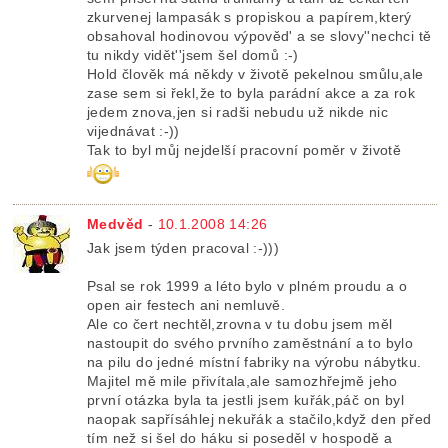
zkurvenej lampasák s propiskou a papírem,který
obsahoval hodinovou výpověd' a se slovy''nechci tě
tu nikdy vidět''jsem šel domů :-)
Hold člověk má někdy v životě pekelnou smůlu,ale
zase sem si řekl,že to byla parádní akce a za rok
jedem znova,jen si radši nebudu už nikde nic
vijednávat :-))
Tak to byl můj nejdelší pracovní poměr v životě
Medvěd
-
10.1.2008 14:26
Jak jsem týden pracoval :-)))
Psal se rok 1999 a léto bylo v plném proudu a o
open air festech ani nemluvě.
Ale co čert nechtěl,zrovna v tu dobu jsem měl
nastoupit do svého prvního zaměstnání a to bylo
na pilu do jedné místní fabriky na výrobu nábytku.
Majitel mě mile přivítala,ale samozhřejmě jeho
první otázka byla ta jestli jsem kuřák,páč on byl
naopak sapřísáhlej nekuřák a stačilo,když den před
tím než si šel do háku si poseděl v hospodě a