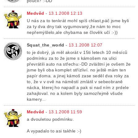
poučil? :-DD
Medvěd
-
13.1.2008 12:13
U nás za to tenkrát mohl spíš chlast,páč jsme byli
za ty dva dny tak vygumovaný,že nám to moc
nepřemýšlelo,ale chybama se člověk učí :-))
Squat_the_world
-
13.1.2008 12:07
to je dobrý, já měl akorát v 15ti letech 10 měsíců
podmínku za to že jsme s kámošem na ulici
převrátili auto na střechu:-DD zvláštní je ovšem že
jsme byli oba komplet střízliví. no ještě mám ten
papír doma. a jinej kámoš zase seděl dva roky za
to, že v v ově na náměstí zmlátil v sebeobraně
nácka, kterej ho napadl a pak si nad ním z prdele
zahajloval. no a kolem byly samozřejmě všude
kamery...
Medvěd
-
13.1.2008 11:59
a dvouletou podmínku.
A vypadalo to asi takhle :-)