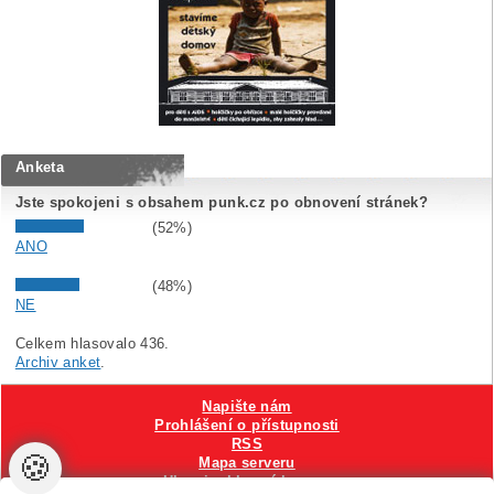
Anketa
Jste spokojeni s obsahem punk.cz po obnovení stránek?
(52%)
ANO
(48%)
NE
Celkem hlasovalo 436.
Archiv anket
.
Napište nám
Prohlášení o přístupnosti
RSS
🍪
Mapa serveru
Hlavni reklamní banner