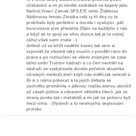
očekávání a mi jsi skvěle zaskákali na kapely jako
Našrot,Visací Zámek,SPS,E!E nebo Žlábkovu
Nátěrovou hmotu.Zkrátka celý ty tři dny co to
probíhalo byly perfektní a docela i vysilující ,páč
konzumace pivo přesáhla 30piv na každýho z nás
a když se to spojí se sílou slunce,tak je to ostrej
záhul,však sami znáte :-)
Jelikož už se blížil nedělní konec,tak sem si
vzpoměl,že vlastně taky musím v pondělí ráno do
práce a po rozloučení se všemi známými se zase
táhlo směr Trutnov nádraží a co čert nechtěl na
nádraží se vyskytovala docela početná skupinka
ožralejch metlošů,kteří když nás viděli,tak nelenili a
šli si s náma pokecat a ta jejich debata se
zachvilku proměnila v pěknou rvačku,kterou ukončil
až zásah policie a odvezení několika členů ,jak ze
strany punks,tak i metalistů a mi jak na potvoru byli
mezi nima :-)Výslech a to nesmyslný sepisování
protoko