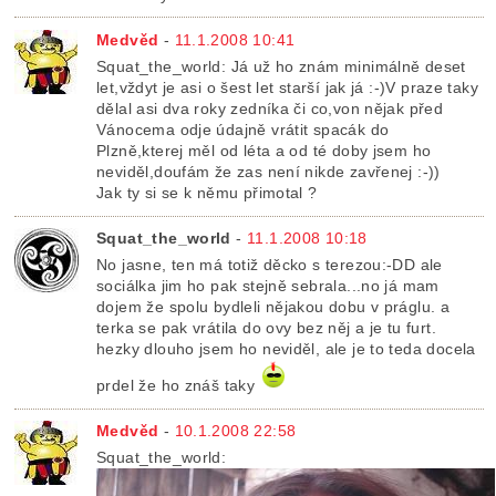
Medvěd
-
11.1.2008 10:41
Squat_the_world: Já už ho znám minimálně deset
let,vždyt je asi o šest let starší jak já :-)V praze taky
dělal asi dva roky zedníka či co,von nějak před
Vánocema odje údajně vrátit spacák do
Plzně,kterej měl od léta a od té doby jsem ho
neviděl,doufám že zas není nikde zavřenej :-))
Jak ty si se k němu přimotal ?
Squat_the_world
-
11.1.2008 10:18
No jasne, ten má totiž děcko s terezou:-DD ale
sociálka jim ho pak stejně sebrala...no já mam
dojem že spolu bydleli nějakou dobu v práglu. a
terka se pak vrátila do ovy bez něj a je tu furt.
hezky dlouho jsem ho neviděl, ale je to teda docela
prdel že ho znáš taky
Medvěd
-
10.1.2008 22:58
Squat_the_world: