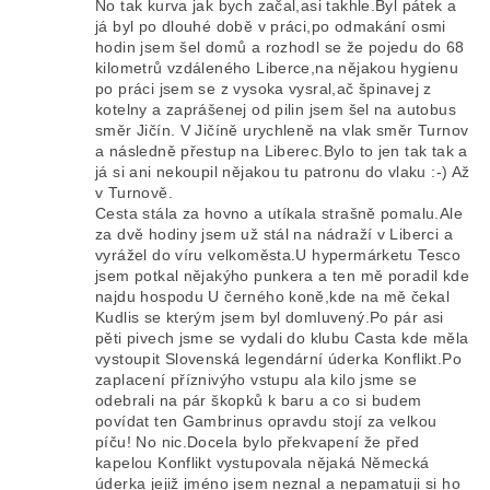
No tak kurva jak bych začal,asi takhle.Byl pátek a
já byl po dlouhé době v práci,po odmakání osmi
hodin jsem šel domů a rozhodl se že pojedu do 68
kilometrů vzdáleného Liberce,na nějakou hygienu
po práci jsem se z vysoka vysral,ač špinavej z
kotelny a zaprášenej od pilin jsem šel na autobus
směr Jičín. V Jičíně urychleně na vlak směr Turnov
a následně přestup na Liberec.Bylo to jen tak tak a
já si ani nekoupil nějakou tu patronu do vlaku :-) Až
v Turnově.
Cesta stála za hovno a utíkala strašně pomalu.Ale
za dvě hodiny jsem už stál na nádraží v Liberci a
vyrážel do víru velkoměsta.U hypermárketu Tesco
jsem potkal nějakýho punkera a ten mě poradil kde
najdu hospodu U černého koně,kde na mě čekal
Kudlis se kterým jsem byl domluvený.Po pár asi
pěti pivech jsme se vydali do klubu Casta kde měla
vystoupit Slovenská legendární úderka Konflikt.Po
zaplacení příznivýho vstupu ala kilo jsme se
odebrali na pár škopků k baru a co si budem
povídat ten Gambrinus opravdu stojí za velkou
píču! No nic.Docela bylo překvapení že před
kapelou Konflikt vystupovala nějaká Německá
úderka jejiž jméno jsem neznal a nepamatuji si ho