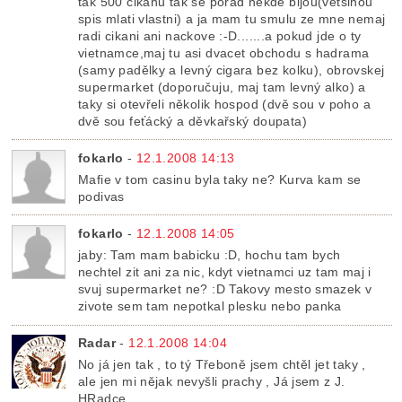
tak 500 cikanu tak se porad nekde bijou(vetsinou
spis mlati vlastni) a ja mam tu smulu ze mne nemaj
radi cikani ani nackove :-D.......a pokud jde o ty
vietnamce,maj tu asi dvacet obchodu s hadrama
(samy padělky a levný cigara bez kolku), obrovskej
supermarket (doporučuju, maj tam levný alko) a
taky si otevřeli několik hospod (dvě sou v poho a
dvě sou feťácký a děvkařský doupata)
fokarlo
-
12.1.2008 14:13
Mafie v tom casinu byla taky ne? Kurva kam se
podivas
fokarlo
-
12.1.2008 14:05
jaby: Tam mam babicku :D, hochu tam bych
nechtel zit ani za nic, kdyt vietnamci uz tam maj i
svuj supermarket ne? :D Takovy mesto smazek v
zivote sem tam nepotkal plesku nebo panka
Radar
-
12.1.2008 14:04
No já jen tak , to tý Třeboně jsem chtěl jet taky ,
ale jen mi nějak nevyšli prachy , Já jsem z J.
HRadce