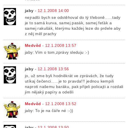
jaby
-
12.1.2008 14:00
nejradši bych se odstěhoval do tý třeboně......tady
je to samá kurva, samej pasák, samej feťák a
samej rakušák, kterýmu každej leze do prdele aby
z něj měl prachy
Medvěd
-
12.1.2008 13:57
jaby: Vím o tom,zprávy sleduju :-)
jaby
-
12.1.2008 13:56
jo, už sme byli hodněkrát ve zprávách, že tudy
utíkaj čečenci......je to pravda!!! jednou kempili
naproti našemu baráku, pak přijeli policajti a rozdali
jim nějaký papíry a odešli
Medvěd
-
12.1.2008 13:52
jaby: To je na čáře né :-))
jaby
-
12.1.2008 13:50