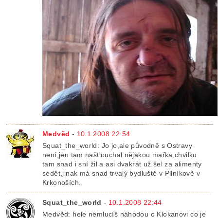
Medvěd
-
10.1.2008 22:54
Squat_the_world: Jo jo,ale původně s Ostravy
není,jen tam našt'ouchal nějakou mařka,chvilku
tam snad i sní žil a asi dvakrát už šel za alimenty
sedět,jinak má snad trvalý bydluště v Pilníkově v
Krkonoších.
Squat_the_world
-
10.1.2008 22:44
Medvěd: hele nemlucíš náhodou o Klokanovi co je