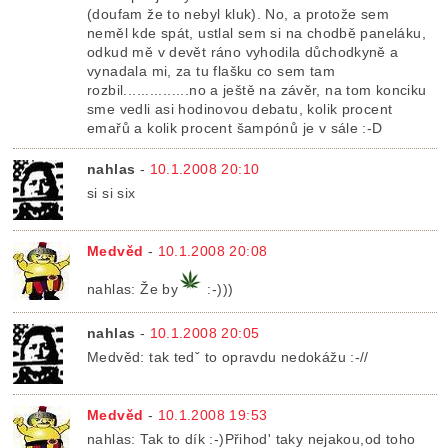
(doufam že to nebyl kluk). No, a protože sem
neměl kde spát, ustlal sem si na chodbě paneláku,
odkud mě v devět ráno vyhodila důchodkyně a
vynadala mi, za tu flašku co sem tam
rozbil...............no a ještě na závěr, na tom konciku
sme vedli asi hodinovou debatu, kolik procent
emařů a kolik procent šampónů je v sále :-D
nahlas
-
10.1.2008 20:10
si si six
Medvěd
-
10.1.2008 20:08
nahlas: Že by
:-)))
nahlas
-
10.1.2008 20:05
Medvěd: tak tedˇ to opravdu nedokážu :-//
Medvěd
-
10.1.2008 19:53
nahlas: Tak to dík :-)Přihod' taky nejakou,od toho