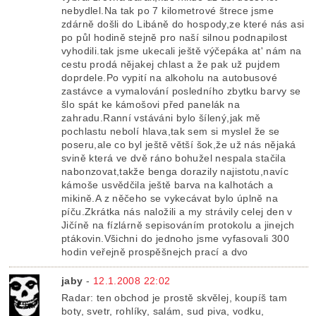
nebydlel.Na tak po 7 kilometrové štrece jsme
zdárně došli do Libáně do hospody,ze které nás asi
po půl hodině stejně pro naší silnou podnapilost
vyhodili.tak jsme ukecali ještě výčepáka at' nám na
cestu prodá nějakej chlast a že pak už pujdem
doprdele.Po vypití na alkoholu na autobusové
zastávce a vymalování posledního zbytku barvy se
šlo spát ke kámošovi před panelák na
zahradu.Ranní vstáváni bylo šílený,jak mě
pochlastu nebolí hlava,tak sem si myslel že se
poseru,ale co byl ještě větší šok,že už nás nějaká
svině která ve dvě ráno bohužel nespala stačila
nabonzovat,takže benga dorazily najistotu,navíc
kámoše usvědčila ještě barva na kalhotách a
mikině.A z něčeho se vykecávat bylo úplně na
píču.Zkrátka nás naložili a my strávily celej den v
Jičíně na fízlárně sepisováním protokolu a jinejch
ptákovin.Všichni do jednoho jsme vyfasovali 300
hodin veřejně prospěšnejch prací a dvo
jaby
-
12.1.2008 22:02
Radar: ten obchod je prostě skvělej, koupíš tam
boty, svetr, rohlíky, salám, sud piva, vodku,