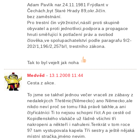
Adam Pavlík nar.24.11.1981 Frýdlant v
Čechách,byt Staré Hrady 89,okr.Jičín.
bez zaměstnání.
Pro trestní čin výtržnictví,násilí proti skupině
obyvatel a proti jednotlivci,podpora a propagace
hnuti směřující k potlačení práv a svobod
člověka,ve spolupachatelství podle paragrafu 9/2-
202/1,196/2,257b/l, trestního zákona.
Tak to byl vejelt jak noha
Medvěd
-
13.1.2008 11:44
Cesta z akce.
To jsme se takhel jednou večer vraceli ze zábavy z
nedalekýcch Třetěnic(Německo) ano Německo,ale
nikdo neví proč se tomu říká právě takhle,a ani
čtyřicátníci Ti to nejsou schopni říct.A po cestě od
Kopidlenského vlakáče už řádně všichni tři
nakropeni a někteří i nahuleni.Tenkrát v tom roce
97 tam vystupovala kapela Tři sestry a ještě nějaká
místní stračka,jméno nevim.