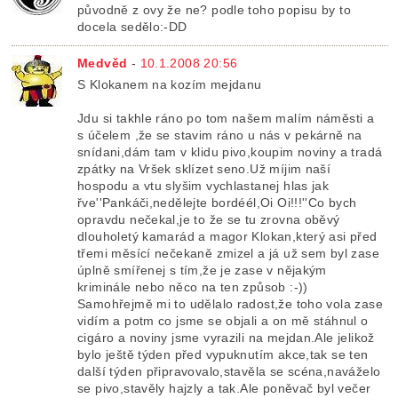
původně z ovy že ne? podle toho popisu by to
docela sedělo:-DD
Medvěd
-
10.1.2008 20:56
S Klokanem na kozím mejdanu
Jdu si takhle ráno po tom našem malím náměsti a
s účelem ,že se stavim ráno u nás v pekárně na
snídani,dám tam v klidu pivo,koupim noviny a tradá
zpátky na Vršek sklízet seno.Už míjim naší
hospodu a vtu slyšim vychlastanej hlas jak
řve''Pankáči,nedělejte bordéél,Oi Oi!!!''Co bych
opravdu nečekal,je to že se tu zrovna oběvý
dlouholetý kamarád a magor Klokan,který asi před
třemi měsící nečekaně zmizel a já už sem byl zase
úplně smířenej s tím,že je zase v nějakým
kriminále nebo něco na ten způsob :-))
Samohřejmě mi to udělalo radost,že toho vola zase
vidím a potm co jsme se objali a on mě stáhnul o
cigáro a noviny jsme vyrazili na mejdan.Ale jelikož
bylo ještě týden před vypuknutím akce,tak se ten
další týden připravovalo,stavěla se scéna,naváželo
se pivo,stavěly hajzly a tak.Ale poněvač byl večer