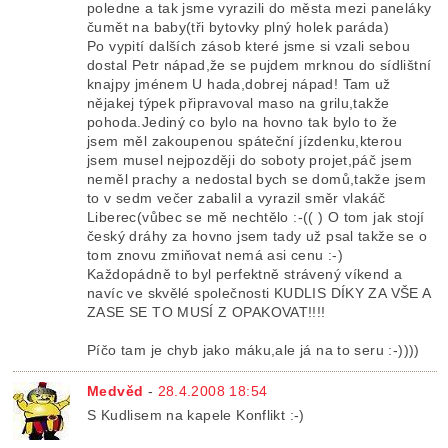
poledne a tak jsme vyrazili do města mezi paneláky
čumět na baby(tři bytovky plný holek paráda)
Po vypití dalších zásob které jsme si vzali sebou
dostal Petr nápad,že se pujdem mrknou do sídlištní
knajpy jménem U hada,dobrej nápad! Tam už
nějakej týpek připravoval maso na grilu,takže
pohoda.Jediný co bylo na hovno tak bylo to že
jsem měl zakoupenou spáteční jízdenku,kterou
jsem musel nejpozději do soboty projet,páč jsem
neměl prachy a nedostal bych se domů,takže jsem
to v sedm večer zabalil a vyrazil směr vlakáč
Liberec(vůbec se mě nechtělo :-(( ) O tom jak stojí
český dráhy za hovno jsem tady už psal takže se o
tom znovu zmiňovat nemá asi cenu :-)
Každopádně to byl perfektně strávený víkend a
navíc ve skvělé společnosti KUDLIS DÍKY ZA VŠE A
ZASE SE TO MUSÍ Z OPAKOVAT!!!!
Píčo tam je chyb jako máku,ale já na to seru :-))))
Medvěd
-
28.4.2008 18:54
S Kudlisem na kapele Konflikt :-)