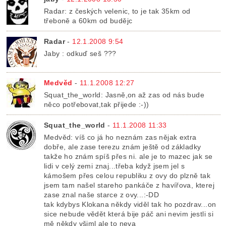
Radar: z českých velenic, to je tak 35km od
třeboně a 60km od budějc
Radar
-
12.1.2008 9:54
Jaby : odkuď seš ???
Medvěd
-
11.1.2008 12:27
Squat_the_world: Jasně,on až zas od nás bude
něco potřebovat,tak přijede :-))
Squat_the_world
-
11.1.2008 11:33
Medvěd: víš co já ho neznám zas nějak extra
dobře, ale zase terezu znám ještě od základky
takže ho znám spíš přes ni. ale je to mazec jak se
lidi v celý zemi znaj...třeba když jsem jel s
kámošem přes celou republiku z ovy do plzně tak
jsem tam našel stareho pankáče z havířova, kterej
zase znal naše starce z ovy...:-DD
tak kdybys Klokana někdy viděl tak ho pozdrav...on
sice nebude vědět která bije páč ani nevim jestli si
mě někdy všiml ale to neva