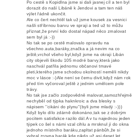
Po cestě s Kopidlna jsme si dali jasnej cíl a ten byl
dorazit do naší Libáně k Jendovi a tam ten náš
výlet řádně ukončit.
Ale co čert nechtěl tak už jsme kousek za vesnici
našli stříbrnou barvu ve spraji a ted už to můžu
přiznat,že první kdo dostal nápad něco zmalovat
sem byl já :-))
No tak se po cestě malovalo opravdu na
všechno.auta,baráky,značka a já nevim na co
ještě,vrchol všeho byl,když jsme na okraji Libán
city objevili škodu 105 modré barvy,která jako
naschvál patřila jednomu občanovi tmavé
pleti,kterého jsme schodou okolností neměli nikdy
moc v lásce :-)Ale není se čemu divit,když nám rok
před tím vyčoroval ještě z jednim umělcem pole
trávy.
No tak jse začlo zodpovědně malovat,samozhřejmě
nechyběl od týpka haknkroic a dva blesky s
nápisem ''cikáni do plynu''(byli jsme mladý :-)))
Když bylo dílo zdárně dokonáno,tak se z dobrým
pocitem satisfakce razilo dál.A v tu najednou jeden
týpek co šel s námi vzal cihlu a mrsknul jí do okna
jednoho místního baráku,zapltat pánbůh,že si
vybral zrovna barák,kde nikdo už asi deset let