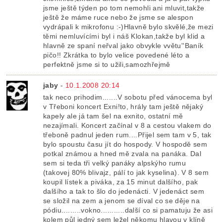
jsme ještě týden po tom nemohli ani mluvit,takže
ještě že máme ruce nebo že jsme se alespon
vydrápali k mikrofonu :-)Hlavně bylo skvělé,že mezi
těmi nemluvícími byl i náš Klokan,takže byl klid a
hlavně ze spaní neřval jako obvykle vvětu''Baník
pičo!! Zkrátka to bylo velice povedené léto a
perfektně jsme si to užili,samozhřejmě
jaby
-
10.1.2008 20:14
tak neco prihodim.......V sobotu před vánocema byl
v Třeboni koncert Exni!to, hrály tam ještě nějaký
kapely ale já tam šel na exnito, ostatní mě
nezajímali. Koncert začínal v 8 a cestou vlakem do
třeboně padnul jeden rum....Přijel sem tam v 5, tak
bylo spoustu času jít do hospody. V hospodě sem
potkal známou a hned mě zvala na panáka. Dal
sem si teda tři velký panáky alpskýho rumu
(takovej 80% blivajz, pálí to jak kyselina). V 8 sem
koupil lístek a piváka, za 15 minut dalšího, pak
dalšího a tak to šlo do jedenácti. V jedenáct sem
se složil na zem a jenom se díval co se děje na
pódiu.........vokno...........další co si pamatuju že asi
kolem půl jedný sem ležel někomu hlavou v klíně