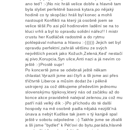
ano ted'! :-)No nic hráli velice dobře a hlavně tam
byla slyšet perfektně basová kytara,po nějaký
hodině co ty skopčáci hráli byl konec a mohli
nastoupit Konflikti na který já osobně jsem se
velice těšil.Po asi půl hodinovém ladění se na to
kluci vrhli a byl to opravdu solidní nářez!! I mistr
crustu her Kudláček radostně a do rytmu
poklepával nohama a hlavou :-)))))) Jejich set byl
opravdu perfektní,zahráli většinu ze svých
největších pecek jako Kožuch,Zelená,Ked' nestačí
aj pivo,Korupcia,Syn ulice,Anti nazi a já nevím co
ještě :-)Prostě supr!
Po koncertě jsme se odebrali ještě někam
chlastat.Vyrazili jsme asi čtyři a šli jsme asi přes
třičtvrtě Liberce a můsím dodat že i pěkně
ustrojený za což děkujeme především jednomu
slovenskýmu týpkovy,který nás od začátku až do
konce akce pravidelně nalejval zelenou,za což mu
patří náš velký dík :-)Po příchodu do té další
hospody na mě osobně padla nějaká nezjišt'ná
únava a nebýt Kudlise tak jsem v tý kanjpě spal
ještě v sobotu odpoledne :-) Takhle jsme se zbalili
a šli jsme "bydlet" k Pét'ovi do bytu,paráda,hlavně