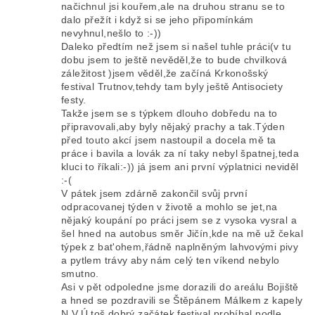
načichnul jsi kouřem,ale na druhou stranu se to
dalo přežít i když si se jeho připomínkám
nevyhnul,nešlo to :-))
Daleko předtím než jsem si našel tuhle práci(v tu
dobu jsem to ještě nevěděl,že to bude chvilková
záležitost )jsem věděl,že začíná Krkonošský
festival Trutnov,tehdy tam byly ještě Antisociety
festy.
Takže jsem se s týpkem dlouho dobředu na to
připravovali,aby byly nějaký prachy a tak.Týden
před touto akcí jsem nastoupil a docela mě ta
práce i bavila a lovák za ní taky nebyl špatnej,teda
kluci to říkali:-)) já jsem ani první výplatnici neviděl
:-(
V pátek jsem zdárně zakončil svůj první
odpracovanej týden v životě a mohlo se jet,na
nějaký koupání po práci jsem se z vysoka vysral a
šel hned na autobus směr Jičín,kde na mě už čekal
týpek z bat'ohem,řádně naplněným lahvovými pivy
a pytlem trávy aby nám celý ten víkend nebylo
smutno.
Asi v pět odpoledne jsme dorazili do areálu Bojiště
a hned se pozdravili se Štěpánem Málkem z kapely
N.V.Ú,toš dobrý začátek,festival probíhal podle