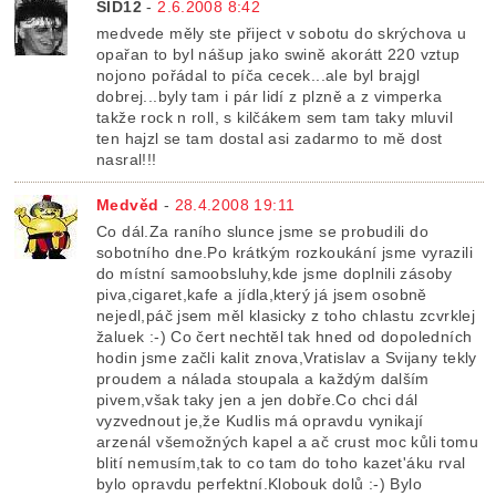
SID12
-
2.6.2008 8:42
medvede měly ste přiject v sobotu do skrýchova u
opařan to byl nášup jako swině akorátt 220 vztup
nojono pořádal to píča cecek...ale byl brajgl
dobrej...byly tam i pár lidí z plzně a z vimperka
takže rock n roll, s kilčákem sem tam taky mluvil
ten hajzl se tam dostal asi zadarmo to mě dost
nasral!!!
Medvěd
-
28.4.2008 19:11
Co dál.Za raního slunce jsme se probudili do
sobotního dne.Po krátkým rozkoukání jsme vyrazili
do místní samoobsluhy,kde jsme doplnili zásoby
piva,cigaret,kafe a jídla,který já jsem osobně
nejedl,páč jsem měl klasicky z toho chlastu zcvrklej
žaluek :-) Co čert nechtěl tak hned od dopoledních
hodin jsme začli kalit znova,Vratislav a Svijany tekly
proudem a nálada stoupala a každým dalším
pivem,však taky jen a jen dobře.Co chci dál
vyzvednout je,že Kudlis má opravdu vynikají
arzenál všemožných kapel a ač crust moc kůli tomu
blití nemusím,tak to co tam do toho kazet'áku rval
bylo opravdu perfektní.Klobouk dolů :-) Bylo