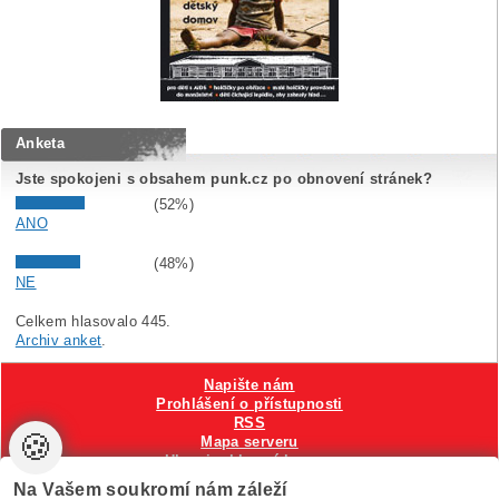
Anketa
Jste spokojeni s obsahem punk.cz po obnovení stránek?
(52%)
ANO
(48%)
NE
Celkem hlasovalo 445.
Archiv anket
.
Napište nám
Prohlášení o přístupnosti
RSS
🍪
Mapa serveru
Hlavni reklamní banner
Nastavení cookies
Na Vašem soukromí nám záleží