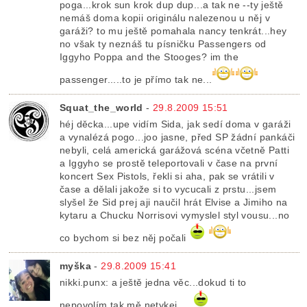
poga...krok sun krok dup dup...a tak ne --ty ještě
nemáš doma kopii originálu nalezenou u něj v
garáži? to mu ještě pomahala nancy tenkrát...hey
no však ty neznáš tu písničku Passengers od
Iggyho Poppa and the Stooges? im the
passenger.....to je přímo tak ne...
Squat_the_world
-
29.8.2009 15:51
héj děcka...upe vidím Sida, jak sedí doma v garáži
a vynalézá pogo...joo jasne, před SP žádní pankáči
nebyli, celá americká garážová scéna včetně Patti
a Iggyho se prostě teleportovali v čase na první
koncert Sex Pistols, řekli si aha, pak se vrátili v
čase a dělali jakože si to vycucali z prstu...jsem
slyšel že Sid prej aji naučil hrát Elvise a Jimiho na
kytaru a Chucku Norrisovi vymyslel styl vousu...no
co bychom si bez něj počali
myška
-
29.8.2009 15:41
nikki.punx: a ještě jedna věc...dokud ti to
nepovolím tak mě netykej....