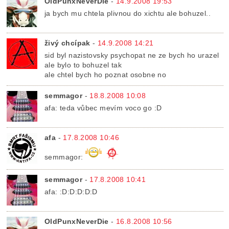
OldPunxNeverDie
-
14.9.2008 19:53
ja bych mu chtela plivnou do xichtu ale bohuzel..
živý chcípak
-
14.9.2008 14:21
sid byl nazistovsky psychopat ne ze bych ho urazel
ale bylo to bohuzel tak
ale chtel bych ho poznat osobne no
semmagor
-
18.8.2008 10:08
afa: teda vůbec mevím voco go :D
afa
-
17.8.2008 10:46
semmagor:
semmagor
-
17.8.2008 10:41
afa: :D:D:D:D:D
OldPunxNeverDie
-
16.8.2008 10:56