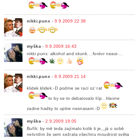
nikki.punx
-
9.9.2009 22:38
myška
-
9.9.2009 16:43
nikki.punx: alkohol and skunk....forévr neasi-...
nikki.punx
-
8.9.2009 21:14
klidek klidek:-D podme se raci oz¨rat
to by se to debatovalo lííp...hlavne
zadne hadky to uplne nesnasam:-D
myška
-
2.9.2009 19:05
Bufík: by mě teda zajímalo kolik ti je,,,já o sobě
netvrdím že sem sežrala všechnu moudrost světa