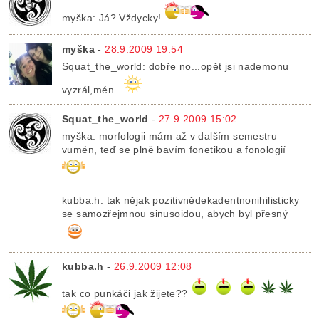
myška: Já? Vždycky!
myška
-
28.9.2009 19:54
Squat_the_world: dobře no...opět jsi nademonu
vyzrál,mén...
Squat_the_world
-
27.9.2009 15:02
myška: morfologii mám až v dalším semestru
vumén, teď se plně bavím fonetikou a fonologií
kubba.h: tak nějak pozitivnědekadentnonihilisticky
se samozřejmnou sinusoidou, abych byl přesný
kubba.h
-
26.9.2009 12:08
tak co punkáči jak žijete??