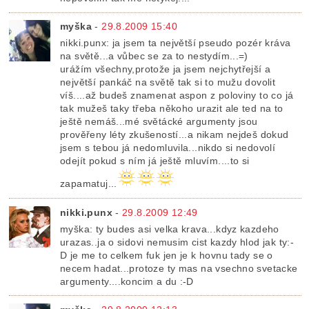
myška
-
29.8.2009 15:40
nikki.punx: ja jsem ta největší pseudo pozér kráva
na světě...a vůbec se za to nestydím...=)
urážím všechny,protože ja jsem nejchytřejší a
největší pankáč na světě tak si to mužu dovolit
víš....až budeš znamenat aspon z poloviny to co já
tak mužeš taky třeba někoho urazit ale ted na to
ještě nemáš...mé světácké argumenty jsou
prověřeny léty zkušeností...a nikam nejdeš dokud
jsem s tebou já nedomluvila...nikdo si nedovolí
odejít pokud s ním já ještě mluvím....to si
zapamatuj...
nikki.punx
-
29.8.2009 12:49
myška: ty budes asi velka krava...kdyz kazdeho
urazas..ja o sidovi nemusim cist kazdy hlod jak ty:-
D je me to celkem fuk jen je k hovnu tady se o
necem hadat...protoze ty mas na vsechno svetacke
argumenty....koncim a du :-D