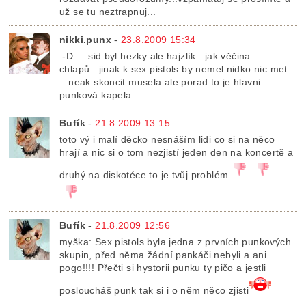
už se tu neztrapnuj...
nikki.punx
-
23.8.2009 15:34
:-D ....sid byl hezky ale hajzlík...jak věčina
chlapů...jinak k sex pistols by nemel nidko nic met
...neak skoncit musela ale porad to je hlavni
punková kapela
Bufík
-
21.8.2009 13:15
toto vý i malí děcko nesnáším lidi co si na něco
hrají a nic si o tom nezjistí jeden den na koncertě a
druhý na diskotéce to je tvůj problém
Bufík
-
21.8.2009 12:56
myška: Sex pistols byla jedna z prvních punkových
skupin, před něma žádní pankáči nebyli a ani
pogo!!!! Přečti si hystorii punku ty pičo a jestli
posloucháš punk tak si i o něm něco zjisti