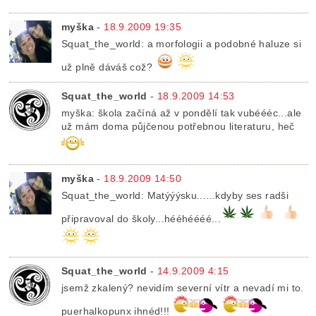
myška
-
18.9.2009 19:35
Squat_the_world: a morfologii a podobné haluze si
už plně dáváš což?
Squat_the_world
-
18.9.2009 14:53
myška: škola začíná až v pondělí tak vubéééc...ale
už mám doma půjčenou potřebnou literaturu, heč
myška
-
18.9.2009 14:50
Squat_the_world: Matýýýsku......kdyby ses radši
připravoval do školy...hééhéééé...
Squat_the_world
-
14.9.2009 4:15
jsemž zkalený? nevidím severní vítr a nevadí mi to.
puerhalkopunx ihnéd!!!