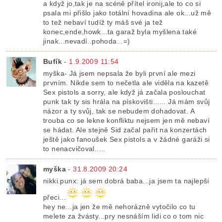
a když jo,tak je na scéně přítel ironij,ale to co si
psala mi přišlo jako totální hovadina ale ok...už mě
to tež nebaví tudíž ty máš své ja tež
konec,ende,howk...ta garaž byla myšlena také
jinak...nevadí..pohoda...=)
Bufík
-
1.9.2009 11:54
myška- Já jsem nepsala že byli první ale mezi
prvním. Nikde sem to nečetla ale viděla na kazetě
Sex pistols a sorry, ale když já začala poslouchat
punk tak ty sis hrála na pískovišti...... Já mám svůj
názor a ty svůj, tak se nebudem dohadovat. A
trouba co se lekne konfliktu nejsem jen mě nebaví
se hádat. Ale stejně Sid začal pařit na konzertách
ještě jako fanoušek Sex pistols a v žádné garáži si
to nenacvičoval.....
myška
-
31.8.2009 20:24
nikki.punx: já sem dobrá baba...ja jsem ta najlepší
přeci...
hey ne...ja jen že mě nehorázně vytočilo co tu
melete za žvásty...pry nesnáším lidi co o tom nic