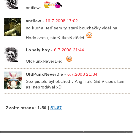
antilaw:
antilaw
-
16.7.2008 17:02
no kurňa, teď sem ty starý bouchačky viděl na
Hodokvasu, starý tlustý dědci
Lonely boy
-
6.7.2008 21:44
OldPunxNeverDie:
OldPunxNeverDie
-
6.7.2008 21:34
Sex pistols byl obchod v Anglii ale Sid Vicious tam
asi neprodával xD
Zvolte stranu:
1-50
|
51-87