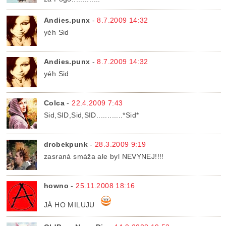
Andies.punx
-
8.7.2009 14:32
yéh Sid
Andies.punx
-
8.7.2009 14:32
yéh Sid
Colca
-
22.4.2009 7:43
Sid,SID,Sid,SID............*Sid*
drobekpunk
-
28.3.2009 9:19
zasraná smáža ale byl NEVYNEJ!!!!
howno
-
25.11.2008 18:16
JÁ HO MILUJU