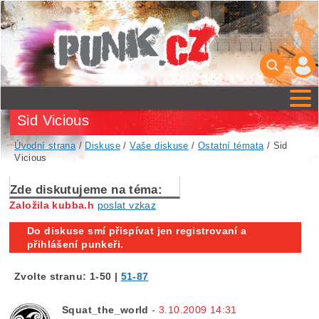
Sid Vicious
Úvodní strana
/
Diskuse
/
Vaše diskuse
/
Ostatní témata
/ Sid
Vicious
Zde diskutujeme na téma:
Založila kubba.h
poslat vzkaz
Do diskuse smí přispívat jen registrovaní a
přihlášení punkeři.
Zvolte stranu:
1-50
|
51-87
Squat_the_world
-
3.10.2009 14:31