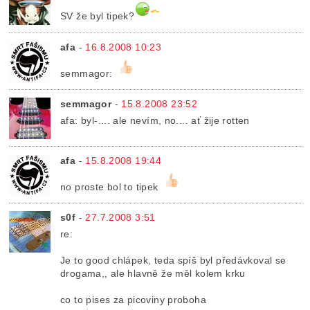
SV že byl tipek?
afa
-
16.8.2008 10:23
semmagor:
semmagor
-
15.8.2008 23:52
afa: byl-.... ale nevím, no.... ať žije rotten
afa
-
15.8.2008 19:44
no proste bol to tipek
s0f
-
27.7.2008 3:51
re:
Je to good chlápek, teda spíš byl předávkoval se
drogama,, ale hlavně že měl kolem krku
co to pises za picoviny proboha