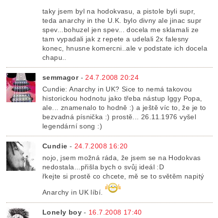
taky jsem byl na hodokvasu, a pistole byli supr,
teda anarchy in the U.K. bylo divny ale jinac supr
spev...bohuzel jen spev... docela me sklamali ze
tam vypadali jak z repete a udelali 2x falesny
konec, hnusne komercni..ale v podstate ich docela
chapu..
semmagor
-
24.7.2008 20:24
Cundie: Anarchy in UK? Sice to nemá takovou
historickou hodnotu jako třeba nástup Iggy Popa,
ale... znamenalo to hodně :) a ještě víc to, že je to
bezvadná písnička :) prostě... 26.11.1976 vyšel
legendární song :)
Cundie
-
24.7.2008 16:20
nojo, jsem možná ráda, že jsem se na Hodokvas
nedostala...přišla bych o svůj ideál :D
řkejte si prostě co chcete, mě se to světěm napitý
Anarchy in UK líbí.
Lonely boy
-
16.7.2008 17:40