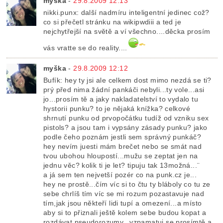
myška
-
29.8.2009 12:13
nikki.punx: další nadmíru inteligentní jedinec což?
co si přečetl stránku na wikipwdiii a ted je
nejchytřejší na světě a ví všechno....děcka prosím
vás vratte se do reality....
myška
-
29.8.2009 12:12
Bufík: hey ty jsi ale celkem dost mimo nezdá se ti?
prý před nima žádní pankáči nebyli...ty vole...asi
jo...prosím tě a jaky nakladatelství to vydalo tu
hystorii punku? to je nějaká knížka? celkové
shrnutí punku od prvopočátku tudíž od vzniku sex
pistols? a jsou tam i vypsány zásady punku? jako
podle čeho poznám jestli sem správný punkáč?
hey nevím juesti mám brečet nebo se smát nad
tvou ubohou hloupostí...mužu se zeptat jen na
jednu věc? kolik ti je let? tipuju tak 13možná...¨
a já sem ten nejvetší pozér co na punk.cz je...
hey ne prostě...čím víc si to čtu ty bláboly co tu ze
sebe chrlíš tím víc se mi rozum pozastavuje nad
tím,jak jsou někteří lidi tupí a omezení...a místo
aby si to přiznali ještě kolem sebe budou kopat a
rozdávat pseudorozumy...vzpamatuj se prosímtě a