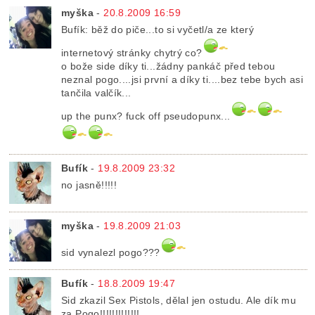
myška
-
20.8.2009 16:59
Bufík: běž do piče...to si vyčetl/a ze který
internetový stránky chytrý co?
o bože side díky ti...žádny pankáč před tebou
neznal pogo....jsi první a díky ti....bez tebe bych asi
tančila valčík...
up the punx? fuck off pseudopunx...
Bufík
-
19.8.2009 23:32
no jasně!!!!!
myška
-
19.8.2009 21:03
sid vynalezl pogo???
Bufík
-
18.8.2009 19:47
Sid zkazil Sex Pistols, dělal jen ostudu. Ale dík mu
za Pogo!!!!!!!!!!!!!