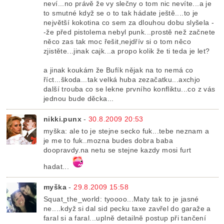
neví...no právě že vy slečny o tom nic nevíte...a je
to smutné když se o to tak hádate ještě....to je
největší kokotina co sem za dlouhou dobu slyšela -
-že před pistolema nebyl punk...prostě než začnete
něco zas tak moc řešit,nejdřív si o tom něco
zjistěte...jinak cajk...a propo kolik že ti teda je let?
a jinak koukám že Bufík nějak na to nemá co
říct...škoda...tak velká huba zezačatku...axchjo
další trouba co se lekne prvního konfliktu...co z vás
jednou bude děcka...
nikki.punx
-
30.8.2009 20:53
myška: ale to je stejne secko fuk...tebe neznam a
je me to fuk..mozna budes dobra baba
doopravdy.na netu se stejne kazdy mosi furt
hadat...
myška
-
29.8.2009 15:58
Squat_the_world: tyoooo...Maty tak to je jasné
ne....když si dal sid pecku taxe zavřel do garaže a
faral si a faral...uplně detailně postup při tančení