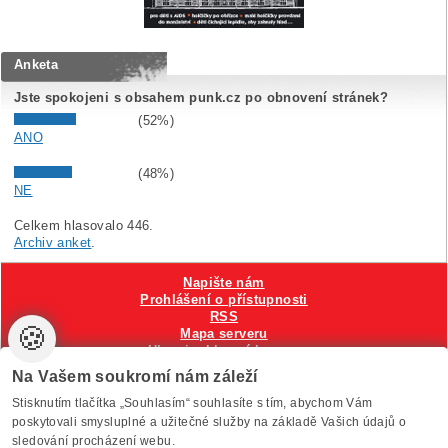
Anketa
Jste spokojeni s obsahem punk.cz po obnovení stránek?
(52%)
ANO
(48%)
NE
Celkem hlasovalo 446.
Archiv anket
.
Napište nám
Prohlášení o přístupnosti
RSS
🍪
Mapa serveru
Hlavni reklamní banner
Nastavení cookies
Na Vašem soukromí nám záleží
Stisknutím tlačítka „Souhlasím“ souhlasíte s tím, abychom Vám
Vytvořilo
Anawe
, provozuje Anawe a Špína
poskytovali smysluplné a užitečné služby na základě Vašich údajů o
sledování procházení webu.