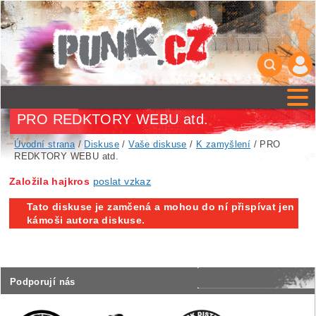
PRO REDKTORY WEBU atd.
Úvodní strana
/
Diskuse
/
Vaše diskuse
/
K zamyšlení
/ PRO
REDKTORY WEBU atd.
Založila hajkros
poslat vzkaz
Tato diskuse je zamčená a mohou do ní přispívat jen
kámoši autora diskuse.
Podporují nás