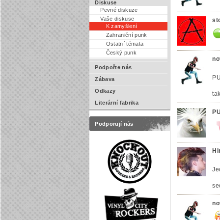
Diskuse
Pevné diskuze
Vaše diskuse
st
K zamyšlení
Zahraniční punk
Ostatní témata
Český punk
no
Podpořte nás
PU
Zábava
Odkazy
ta
Literární fabrika
PU
Podporují nás
Hi
Je
se
no