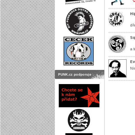
Hi
dř
Sq
a 
Ev
Ni
PUNK.cz podporuje