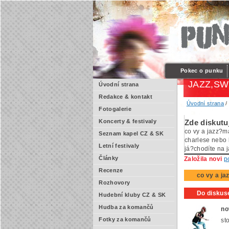
Pokec o punku
JAZZ,SWI
Úvodní strana
Redakce & kontakt
Úvodní strana
Fotogalerie
Koncerty & festivaly
Zde diskutu
co vy a jazz?má
Seznam kapel CZ & SK
charlese nebo 
Letní festivaly
já?chodíte na 
Články
Založila novi
p
Recenze
co vy a ja
Rozhovory
Do diskuse
Hudební kluby CZ & SK
Hudba za komančů
no
Fotky za komančů
st