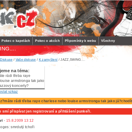
Pokec o kapelách
Pokec o akcích
Připomínky k webu
Všechny
NG....
/
Diskuse
/
Vaše diskuse
/
K zamyšlení
/ JAZZ,SWING....
jeme na téma:
te rádi třeba raye
louise armstronga tak jako
jazzový koncerty?
oslat vzkaz
zz?máte rádi třeba raye charlese nebo louise armstronga tak jako já?chodí
 smí přispívat jen registrovaní a přihlášení punkeři.
vi
-
15.8.2009 13:12
ooges: smrdutý tchoři