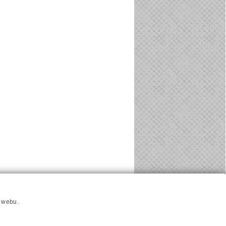
u
Hlavni reklamní banner
Nastavení cookies
í webu.