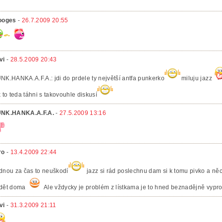
ooges
-
26.7.2009 20:55
vi
-
28.5.2009 20:43
NK.HANKA.A.F.A.: jdi do prdele ty největší antfa punkerko
miluju jazz
k to teda táhni s takovouhle diskusí
NK.HANKA.A.F.A.
-
27.5.2009 13:16
ro
-
13.4.2009 22:44
dnou za čas to neuškodí
jazz si rád poslechnu dam si k tomu pivko a něc
dět doma
Ale vždycky je problém z lístkama je to hned beznadějně vypr
vi
-
31.3.2009 21:11