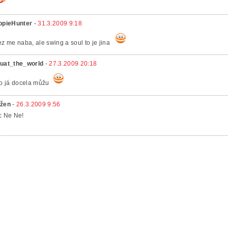
ppieHunter
-
31.3.2009 9:18
ez me naba, ale swing a soul to je jina
uat_the_world
-
27.3.2009 20:18
to já docela můžu
žen
-
26.3.2009 9:56
c Ne Ne!