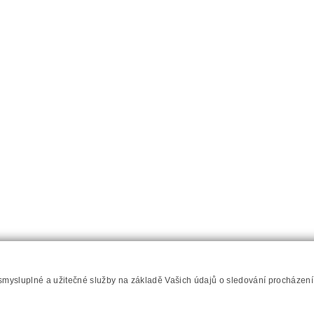
Napište nám
Prohlášení o přístupnosti
RSS
Mapa server
 smysluplné a užitečné služby na základě Vašich údajů o sledování procházen