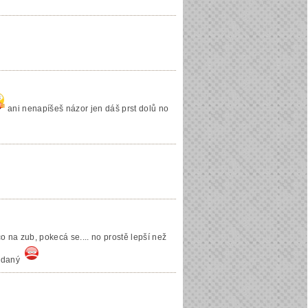
ani nenapíšeš názor jen dáš prst dolů no
o na zub, pokecá se.... no prostě lepší než
odaný