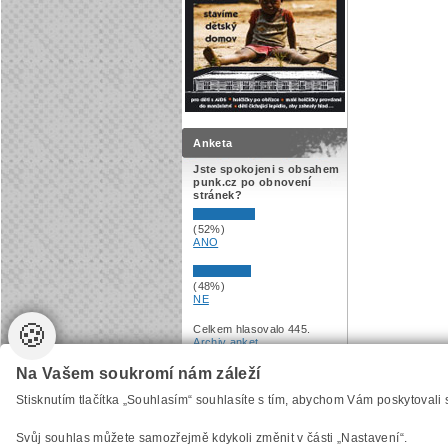
Anketa
Jste spokojeni s obsahem
punk.cz po obnovení
stránek?
(52%)
ANO
(48%)
NE
🍪
Celkem hlasovalo 445.
Archiv anket
.
Na Vašem soukromí nám záleží
Vytvořilo
Anawe
, provozuje Anawe a Špína
Stisknutím tlačítka „Souhlasím“ souhlasíte s tím, abychom Vám poskytovali
Svůj souhlas můžete samozřejmě kdykoli změnit v části „Nastavení“.