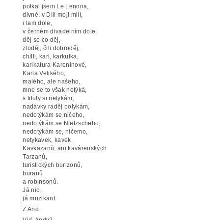
potkal jsem Le Lenona,
divné, v Dílí moji milí,
i tam dole,
v černém divadelním dole,
děj se co děj,
zloděj, čili dobroděj,
chilli, kari, karkulka,
karikatura Kareninové,
Karla Velikého,
malého, ale našeho,
mne se to však netýká,
s tituly si netykám,
nadávky raděj polykám,
nedotýkám se ničeho,
nedotýkám se Nietzscheho,
nedotýkám se, ničemo,
netykavek, kavek,
Kavkazanů, ani kavárenských
Tarzanů,
turistických burizonů,
buranů
a robinsonů.
Já nic,
já muzikant.
Z And.
Viď, Andy?