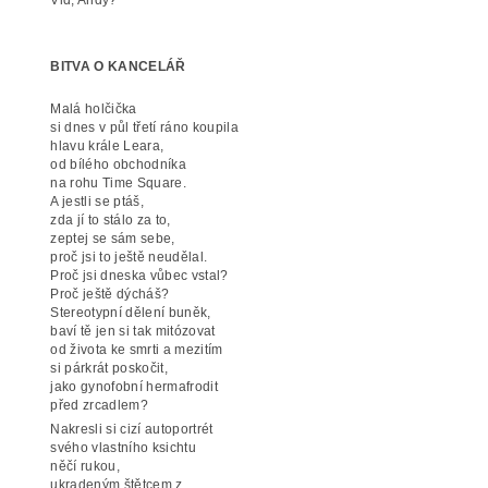
BITVA O KANCELÁŘ
Malá holčička
si dnes v půl třetí ráno koupila
hlavu krále Leara,
od bílého obchodníka
na rohu Time Square.
A jestli se ptáš,
zda jí to stálo za to,
zeptej se sám sebe,
proč jsi to ještě neudělal.
Proč jsi dneska vůbec vstal?
Proč ještě dýcháš?
Stereotypní dělení buněk,
baví tě jen si tak mitózovat
od života ke smrti a mezitím
si párkrát poskočit,
jako gynofobní hermafrodit
před zrcadlem?
Nakresli si cizí autoportrét
svého vlastního ksichtu
něčí rukou,
ukradeným štětcem z