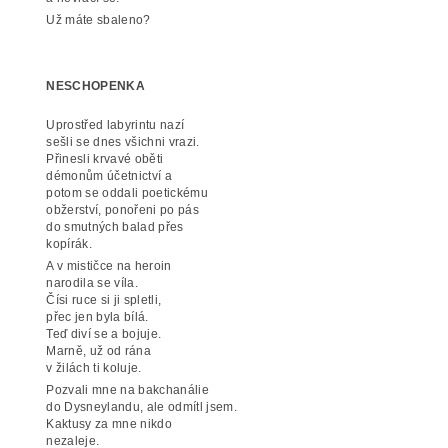
Už máte sbaleno?
NESCHOPENKA
Uprostřed labyrintu nazí
sešli se dnes všichni vrazi.
Přinesli krvavé oběti
démonům účetnictví a
potom se oddali poetickému
obžerství, ponořeni po pás
do smutných balad přes
kopírák.
A v mističce na heroin
narodila se víla.
Čísi ruce si ji spletli,
přec jen byla bílá.
Teď diví se a bojuje.
Marně, už od rána
v žilách ti koluje.
Pozvali mne na bakchanálie
do Dysneylandu, ale odmítl jsem.
Kaktusy za mne nikdo
nezaleje.