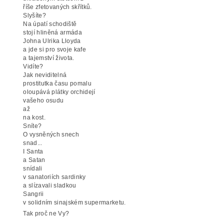
říše zfetovaných skřítků.
Slyšíte?
Na úpatí schodiště
stojí hliněná armáda
Johna Ulrika Lloyda
a jde si pro svoje kafe
a tajemství života.
Vidíte?
Jak neviditelná
prostitutka času pomalu
oloupává plátky orchidejí
vašeho osudu
až
na kost.
Sníte?
O vysněných snech
snad...
I Santa
a Satan
snídali
v sanatoriích sardinky
a slízavali sladkou
Sangrii
v solidním sinajském supermarketu.
Tak proč ne Vy?