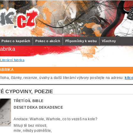
Pokec o kapelách
Pokec o akcích
Připomínky k webu
Všechny
fabrika
/
Literární fabrika
FABRIKA
loha, články, recenze, úvahy a další literární výtvory posílejte na adresu:
kilc
É CYPOVINY, POEZIE
TŘETÍ DÍL BIBLE
DESET DEKA DEKADENCE
Anotace: Warhole, Warhole, co to vezeš na kole?
Miluji tě bez milosti,
mile, někdy potměšile,