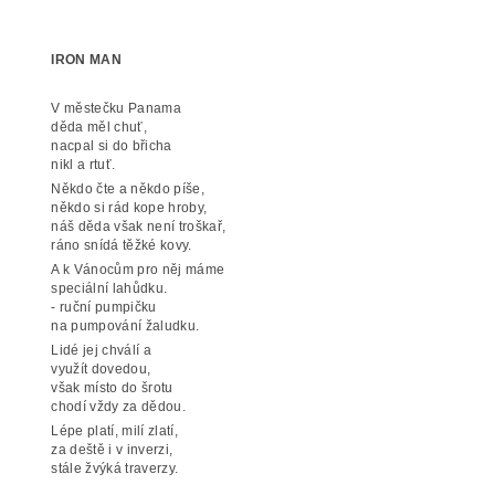
IRON MAN
V městečku Panama
děda měl chuť,
nacpal si do břicha
nikl a rtuť.
Někdo čte a někdo píše,
někdo si rád kope hroby,
náš děda však není troškař,
ráno snídá těžké kovy.
A k Vánocům pro něj máme
speciální lahůdku.
- ruční pumpičku
na pumpování žaludku.
Lidé jej chválí a
využít dovedou,
však místo do šrotu
chodí vždy za dědou.
Lépe platí, milí zlatí,
za deště i v inverzi,
stále žvýká traverzy.