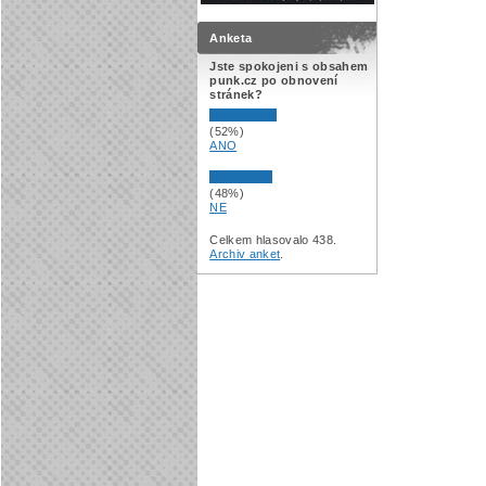
Anketa
Jste spokojeni s obsahem
punk.cz po obnovení
stránek?
(52%)
ANO
(48%)
NE
Celkem hlasovalo 438.
Archiv anket
.