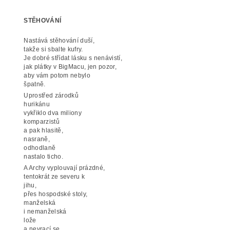
STĚHOVÁNÍ
Nastává stěhování duší,
takže si sbalte kufry.
Je dobré střídat lásku s nenávistí,
jak plátky v BigMacu, jen pozor,
aby vám potom nebylo
špatně.
Uprostřed zárodků
hurikánu
vykřiklo dva miliony
komparzistů
a pak hlasitě,
nasraně,
odhodlaně
nastalo ticho.
A Archy vyplouvají prázdné,
tentokrát ze severu k
jihu,
přes hospodské stoly,
manželská
i nemanželská
lože
a nevrací se.