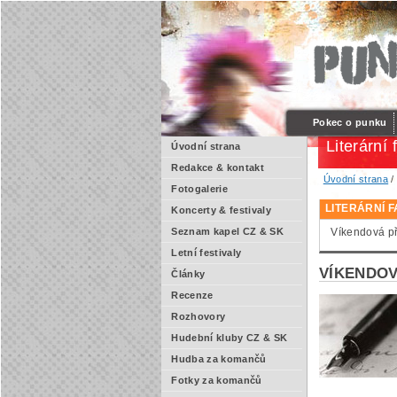
Pokec o punku
Literární 
Úvodní strana
Redakce & kontakt
Úvodní strana
Fotogalerie
LITERÁRNÍ 
Koncerty & festivaly
Víkendová pří
Seznam kapel CZ & SK
Letní festivaly
VÍKENDOV
Články
Recenze
Rozhovory
Hudební kluby CZ & SK
Hudba za komančů
Fotky za komančů