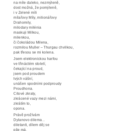
na míle daleko, nezmýleně,
dost možná, že pomýleně,
i v Zelené míli
mílařovy Míly, milionářovy
Drahomily,
milodary milénia
maskuji Milkou,
milenkou,
či čokoládou Milena,
rozmilou Muller – Thurgau chvilkou,
pak třesou se mi kolena.
Jsem elektronickou harfou
ve třináctém století,
čekající na proud,
jsem pod proudem
tvých vášní,
unášen spodními podproudy
Proudhona.
Citové zkraty,
zkrácené vazy mezi námi,
zkrátím to,
opona.
Právě prožívám
Dylanovo dilema...
diletanti, dílem děj se
píle má,