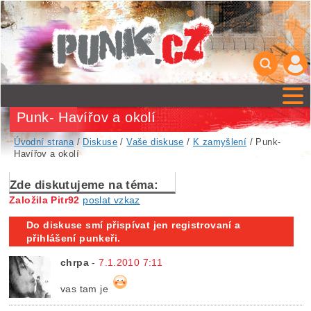
Punk- Havířov a okolí
Úvodní strana
/
Diskuse
/
Vaše diskuse
/
K zamyšlení
/ Punk-
Havířov a okolí
Zde diskutujeme na téma:
Založila Pitr92
poslat vzkaz
Do diskuse smí přispívat jen registrovaní a
přihlášení punkeři.
chrpa
-
7.1.2010 7:11
vas tam je