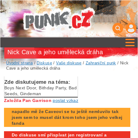
Nick Cave a jeho umělecká dráha
Úvodní strana
/
Diskuse
/
Vaše diskuse
/
Zahraniční punk
/ Nick
Cave a jeho umělecká dráha
Zde diskutujeme na téma:
Boys Next Door, Bithday Party, Bad
Seeds, Gindeman
Založila Pan Garrison
poslat vzkaz
napadlo mě že Caveovi se tu ještě nemluvilo tak
jsem sem to musel dát krom toho jsem jeho velkej
fanda
Do diskuse smí přispívat jen registrovaní a