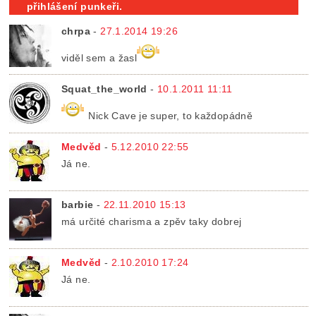
přihlášení punkeři.
chrpa
-
27.1.2014 19:26
viděl sem a žasl
Squat_the_world
-
10.1.2011 11:11
Nick Cave je super, to každopádně
Medvěd
-
5.12.2010 22:55
Já ne.
barbie
-
22.11.2010 15:13
má určité charisma a zpěv taky dobrej
Medvěd
-
2.10.2010 17:24
Já ne.