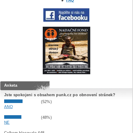
FAQ
Anketa
Jste spokojeni s obsahem punk.cz po obnovení stránek?
(52%)
ANO
(48%)
NE
Celkem hlasovalo 448.