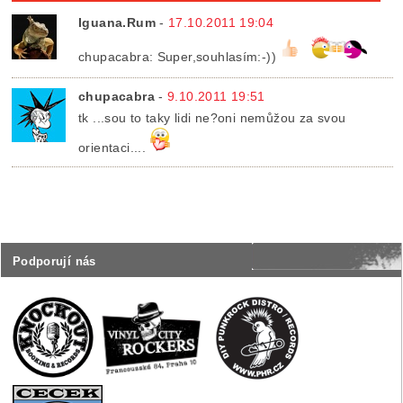
Iguana.Rum
-
17.10.2011 19:04
chupacabra: Super,souhlasím:-))
chupacabra
-
9.10.2011 19:51
tk ...sou to taky lidi ne?oni nemůžou za svou
orientaci....
Podporují nás