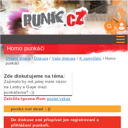
Homo punkáči
Úvodní strana
/
Diskuse
/
Vaše diskuse
/
K zamyšlení
/ Homo
punkáči
Zde diskutujeme na téma:
Zajímalo by mě,jakej máte názor
na Lesby a Gaye mezi
punkáčema?:-))
Založila Iguana.Rum
poslat vzkaz
punks not dead :-))
Do diskuse smí přispívat jen registrovaní a
přihlášení punkeři.