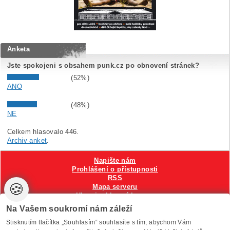
Anketa
Jste spokojeni s obsahem punk.cz po obnovení stránek?
(52%)
ANO
(48%)
NE
Celkem hlasovalo 446.
Archiv anket
.
Napište nám
Prohlášení o přístupnosti
RSS
🍪
Mapa serveru
Hlavni reklamní banner
Nastavení cookies
Na Vašem soukromí nám záleží
Stisknutím tlačítka „Souhlasím“ souhlasíte s tím, abychom Vám