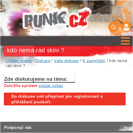
kdo nemá rád skini ?
Úvodní strana
/
Diskuse
/
Vaše diskuse
/
K zamyšlení
/ kdo nemá
rád skini ?
Zde diskutujeme na téma:
Založila spidam
poslat vzkaz
Do diskuse smí přispívat jen registrovaní a
přihlášení punkeři.
Podporují nás