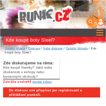
Kde koupit boty Steel?
Úvodní strana
/
Diskuse
/
Vaše diskuse
/
Ostatní témata
/ Kde
koupit boty Steel?
Zde diskutujeme na téma:
Kde koupit Steelky? Jaké máte
zkušenosti s eshopy nebo
kamennými obchody?
Založila ondra44
poslat vzkaz
Do diskuse smí přispívat jen registrovaní a
přihlášení punkeři.