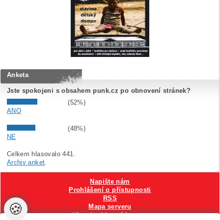
Anketa
Jste spokojeni s obsahem punk.cz po obnovení stránek?
(52%)
ANO
(48%)
NE
Celkem hlasovalo 441.
Archiv anket
.
Napište nám
Prohlášení o přístupnosti
RSS
🍪
Mapa serveru
Hlavni reklamní banner