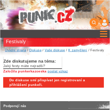
Festivaly
Úvodní strana
/
Diskuse
/
Vaše diskuse
/
K zamyšlení
/ Festivaly
Zde diskutujeme na téma:
Jaký festy máte nejradši?
Založila punkerkazceska
poslat vzkaz
Do diskuse smí přispívat jen registrovaní a
přihlášení punkeři.
Podporují nás