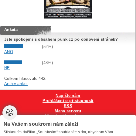
Anketa
Jste spokojeni s obsahem punk.cz po obnovení stránek?
(52%)
ANO
(48%)
NE
Celkem hlasovalo 442.
Archiv anket
.
Napište nám
Prohlášení o přístupnosti
RSS
🍪
Mapa serveru
Hlavni reklamní banner
Nastavení cookies
Na Vašem soukromí nám záleží
Stisknutím tlačítka „Souhlasím“ souhlasíte s tím, abychom Vám