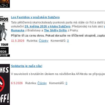
Los Fastidios v pražském SubZero
Tato pětičlenná ska/rocksteady punková parta má stále co říct a další
uskuteční
29. května 2026 v klubu SubZero
. Předprodej na tuto akci
Rumaska
z Bratislavy a
The Shifty Grifts
z Prahy.
Přijďte tři za cenu dvou. Pokud dorazíte ve tříčlenné skupině, zaplat
11.5.2026
Rubrika:
Články
Komentářů:
3
Solidarita je naše síla!
V souvislosti s brutálním útokem na návštěvníka AFAfestu se připojuj
6.5.2026
Rubrika:
Články
Komentářů:
0