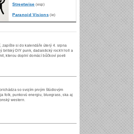
Streetwise
(esp)
Paranoid Visions
(ie)
 zapište si do kalendáře úterý 4. srpna
britský DIY punk, dadaistický rock'n'roll a
it, kterou doplní domácí bůčkoví poeti
prichádza so svojím prvým štúdiovým
a folk, punkovú energiu, bluegrass, ska aj
ronský western.