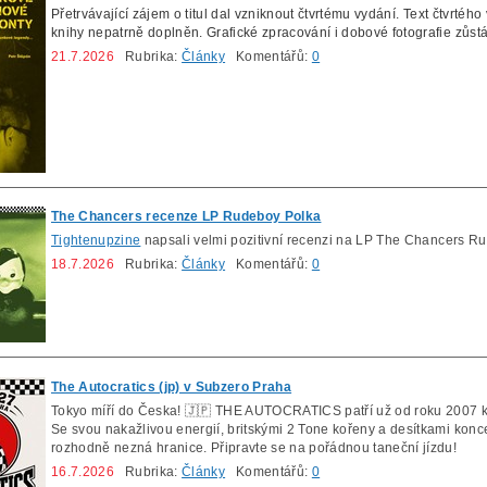
Přetrvávající zájem o titul dal vzniknout čtvrtému vydání.
Text čtvrtého
knihy nepatrně doplněn. Grafické zpracování i dobové fotografie zůstá
21.7.2026
Rubrika:
Články
Komentářů:
0
The Chancers recenze LP Rudeboy Polka
Tightenupzine
napsali velmi pozitivní recenzi na LP The Chancers R
18.7.2026
Rubrika:
Články
Komentářů:
0
The Autocratics (jp) v Subzero Praha
Tokyo míří do Česka! 🇯🇵 THE AUTOCRATICS patří už od roku 2007 k
Se svou nakažlivou energií, britskými 2 Tone kořeny a desítkami konce
rozhodně nezná hranice. Připravte se na pořádnou taneční jízdu!
16.7.2026
Rubrika:
Články
Komentářů:
0