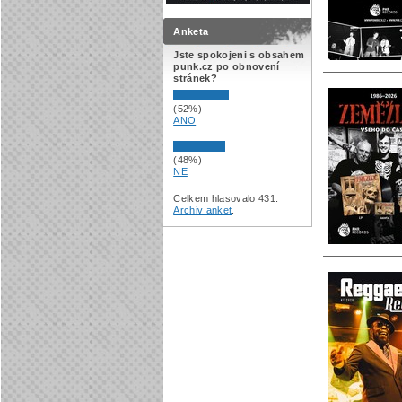
Anketa
Jste spokojeni s obsahem
punk.cz po obnovení
stránek?
(52%)
ANO
(48%)
NE
Celkem hlasovalo 431.
Archiv anket
.