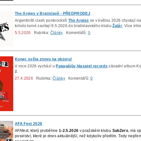
The Argies v Bratislavě - PŘEDPRODEJ
Argentinští clash punkrockeři
The Argies
se v květnu 2026 chystají n
tohoto turné zavítají 9.5.2026 do bratislavského klubu
Žalár
. Více inf
5.5.2026
Rubrika:
Články
Komentářů:
0
Konec světa znovu na obzoru!
V roce 2026 vychází u
Papagájův hlasatel records
zásadní album
Ko
1
.
27.4.2026
Rubrika:
Články
Komentářů:
0
AFA Fest 2026
AFAfest, který proběhne
1-2.5.2026
v pražském klubu
SubZero
, má op
poselství, které je dnes aktuálnější, než kdykoliv předtím.
Tedy nepřemý