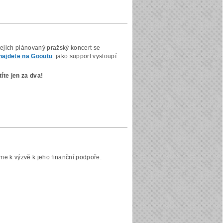
 jejich plánovaný pražský koncert se
najdete na Gooutu
. jako support vystoupí
íte jen za dva!
eme k výzvě k jeho finanční podpoře.