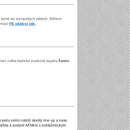
a turné po evropských státech. Během
ormací
FB událost zde.
nec světa
teplické punkové kapely
Šanov
ravdu velmi nabitý skvělý line-up a nese
šlej a podpoř AFAfest s antifašistickým