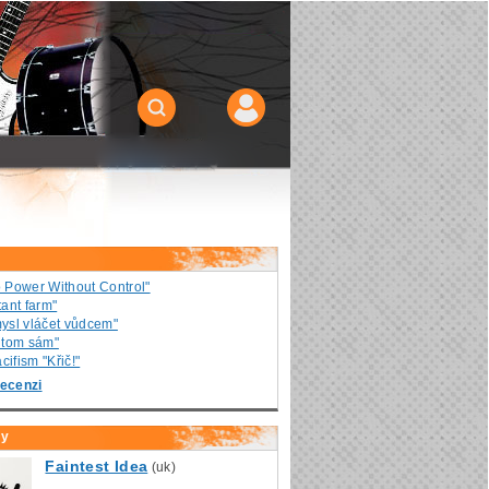
o Power Without Control"
ant farm"
ysl vláčet vůdcem"
v tom sám"
ifism "Křič!"
ecenzi
ly
Faintest Idea
(uk)