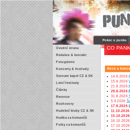
Pokec o punku
CO PANK
Úvodní strana
Redakce & kontakt
Fotogalerie
Akce a konce
Koncerty & festivaly
Seznam kapel CZ & SK
14.8.2026
15.8.2026
Letní festivaly
21.8.2026
Články
29.8.2026
31.8.2026
Recenze
5.9.2026
Š
Rozhovory
17.9.2026
11.10.2026
Hudební kluby CZ & SK
15.10.2026
Hudba za komančů
16.10.2026
Fotky za komančů
17.10.2026