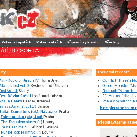
Pokec o kapelách
Pokec o akcích
Připomínky k webu
Všechny
ÁČ,TO SORTA...
rty
Poslední recenze
PunkRock for Jiřetín IV.
Horní Jiřetín
Conflict "There's N
Világoš fest vol. 3
Bystřice nad Úhlavou
Green Monster "Mut
Fest Valník
Slaný
Rozruch "Nenech m
Fest Dávka štěstí
Lysá nad Labem
29. August "Nie si 
Shaun Banks
Hradec Králové
Voice of Anarcho Pac
umava Against vol.18
Sušice
Kompletní seznam r
Guitar Gangsters (uk), Ravachol
Praha
Faintest Idea (uk), Jet8
Praha
The Troublemakers (it)
Louny
Představujeme kape
Žest Fest vol. VII
Stříbrná Skalice
Punk-Rock Night vol. 4
Louny