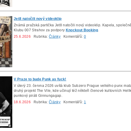
Jet8 natočili nový videoklip
Známá pražská partička Jet8 natočili nový videoklip. Kapela, společn
Klubu 007 Strahov za podpory
Knockout Booking
.
25.6.2026
Rubrika:
Články
Komentářů:
0
V Praze to bude Punk as fuck!
V úterý 23. června 2026 uvítá klub Subzero Prague velkého punx mat
druhý projekt The Vile, kde učinují též někteři členové kultovních Hell
punkový piráti Ginnungagap.
18.6.2026
Rubrika:
Články
Komentářů:
1