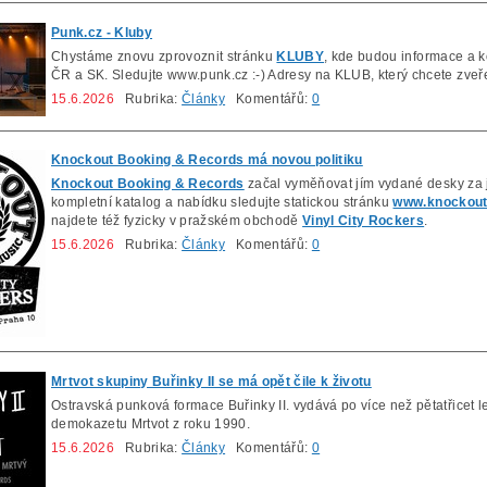
Punk.cz - Kluby
Chystáme znovu zprovoznit stránku
KLUBY
, kde budou informace a k
ČR a SK. Sledujte www.punk.cz :-) Adresy na KLUB, který chcete zveře
15.6.2026
Rubrika:
Články
Komentářů:
0
Knockout Booking & Records má novou politiku
Knockout Booking & Records
začal vyměňovat jím vydané desky za j
kompletní katalog a nabídku sledujte statickou stránku
www.knockout
najdete též fyzicky v pražském obchodě
Vinyl City Rockers
.
15.6.2026
Rubrika:
Články
Komentářů:
0
Mrtvot skupiny Buřinky II se má opět čile k životu
Ostravská punková formace Buřinky II. vydává po více než pětatřicet 
demokazetu Mrtvot z roku 1990.
15.6.2026
Rubrika:
Články
Komentářů:
0