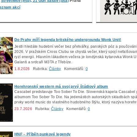
Streetwise (esp), 21 Gun Salute (usa)
Praha
eznam akcí
Do Prahy míří legenda britského undergroundu Wonk Unit!
Jestli hledáte hudební večer bez přetvářky, panských póz a poučování,
2026. V pražském Cross Clubu se chystá večer, který spojí nefalšovaný 
ryzí energii. Hlavním lákadlem večera je londýnská kytarovka Wonk Un
Galanti a srdcaři M3TA z Třebíze.
1.8.2026
Rubrika:
Články
Komentářů:
0
Horehronský western má svoj prvý štúdiový album
Cascabel predstavuje Too Sober To Die. Slovenská kapela Cascabel 
albumom Too Sober
To Die. Na jedenástich autorských skladbách spáj
prvky world music do vlastného hudobného štýlu, ktorý nazýva horeh
23.7.2026
Rubrika:
Články
Komentářů:
0
HNF – Příběh punkové legendy