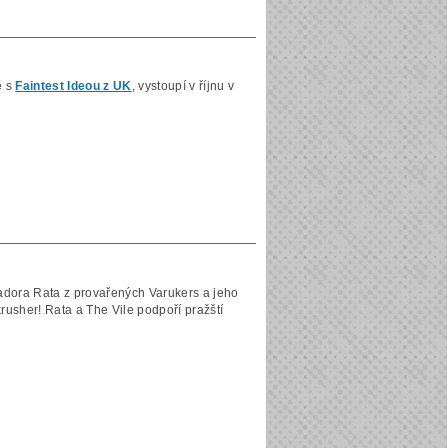
ě s
Faintest Ideou z UK
, vystoupí v říjnu v
adora Rata z provařených Varukers a jeho
krusher! Rata a The Vile podpoří pražští