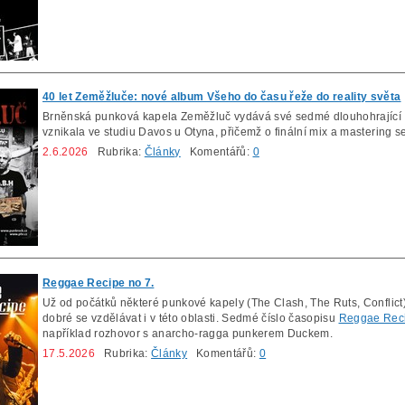
40 let Zeměžluče: nové album Všeho do času řeže do reality světa
Brněnská punková kapela Zeměžluč vydává své sedmé dlouhohrající
vznikala ve studiu Davos u Otyna, přičemž o finální mix a mastering 
2.6.2026
Rubrika:
Články
Komentářů:
0
Reggae Recipe no 7.
Už od počátků některé punkové kapely (The Clash, The Ruts, Conflict) 
dobré se vzdělávat i v této oblasti. Sedmé číslo časopisu
Reggae Rec
například rozhovor s anarcho-ragga punkerem Duckem.
17.5.2026
Rubrika:
Články
Komentářů:
0