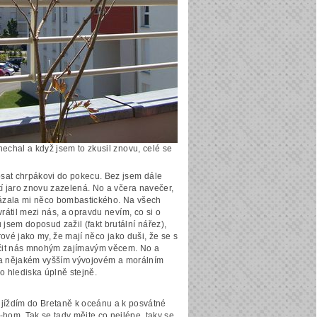
nechal a když jsem to zkusil znovu, celé se
psat chrpákovi do pokecu. Bez jsem dále
tí jaro znovu zazelená. No a včera navečer,
kázala mi něco bombastického. Na všech
vrátil mezi nás, a opravdu nevím, co si o
jsem doposud zažil (fakt brutální nářez),
orové jako my, že mají něco jako duši, že se s
čit nás mnohým zajímavým věcem. No a
jí na nějakém vyšším vývojovém a morálním
o hlediska úplně stejně.
íždím do Bretaně k oceánu a k posvátné
hom. Tak se tady mějte co nejlépe, taky se