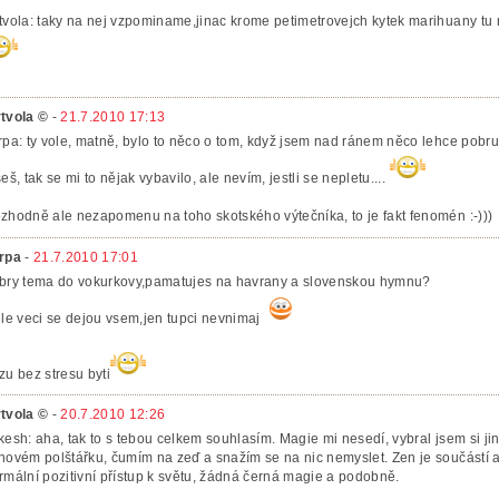
tvola: taky na nej vzpominame,jinac krome petimetrovejch kytek marihuany tu
tvola ©
-
21.7.2010 17:13
rpa: ty vole, matně, bylo to něco o tom, když jsem nad ránem něco lehce pobru
šeš, tak se mi to nějak vybavilo, ale nevím, jestli se nepletu....
zhodně ale nezapomenu na toho skotského výtečníka, to je fakt fenomén :-)))
rpa
-
21.7.2010 17:01
bry tema do vokurkovy,pamatujes na havrany a slovenskou hymnu?
hle veci se dejou vsem,jen tupci nevnimaj
zu bez stresu byti
tvola ©
-
20.7.2010 12:26
kesh: aha, tak to s tebou celkem souhlasím. Magie mi nesedí, vybral jsem si ji
novém polštářku, čumím na zeď a snažím se na nic nemyslet. Zen je součástí 
rmální pozitivní přístup k světu, žádná černá magie a podobně.