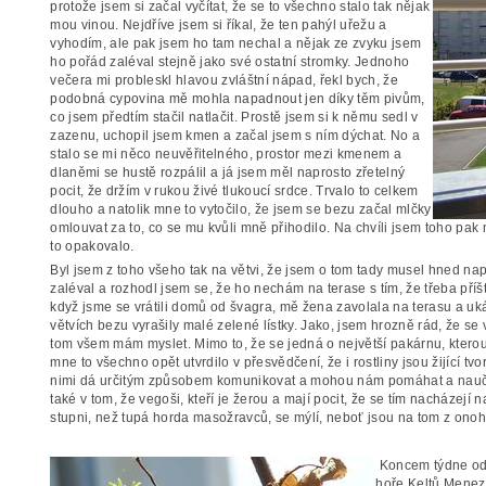
protože jsem si začal vyčítat, že se to všechno stalo tak nějak
mou vinou. Nejdříve jsem si říkal, že ten pahýl uřežu a
vyhodím, ale pak jsem ho tam nechal a nějak ze zvyku jsem
ho pořád zaléval stejně jako své ostatní stromky. Jednoho
večera mi probleskl hlavou zvláštní nápad, řekl bych, že
podobná cypovina mě mohla napadnout jen díky těm pivům,
co jsem předtím stačil natlačit. Prostě jsem si k němu sedl v
zazenu, uchopil jsem kmen a začal jsem s ním dýchat. No a
stalo se mi něco neuvěřitelného, prostor mezi kmenem a
dlaněmi se hustě rozpálil a já jsem měl naprosto zřetelný
pocit, že držím v rukou živé tlukoucí srdce. Trvalo to celkem
dlouho a natolik mne to vytočilo, že jsem se bezu začal mlčky
omlouvat za to, co se mu kvůli mně přihodilo. Na chvíli jsem toho pak 
to opakovalo.
Byl jsem z toho všeho tak na větvi, že jsem o tom tady musel hned na
zaléval a rozhodl jsem se, že ho nechám na terase s tím, že třeba příš
když jsme se vrátili domů od švagra, mě žena zavolala na terasu a u
větvích bezu vyrašily malé zelené lístky. Jako, jsem hrozně rád, že se 
tom všem mám myslet. Mimo to, že se jedná o největší pakárnu, kterou 
mne to všechno opět utvrdilo v přesvědčení, že i rostliny jsou žijící tv
nimi dá určitým způsobem komunikovat a mohou nám pomáhat a nau
také v tom, že vegoši, kteří je žerou a mají pocit, že se tím nacháze
stupni, než tupá horda masožravců, se mýlí, neboť jsou na tom z onoh
Koncem týdne odj
hoře Keltů Menez-