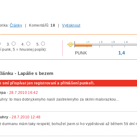
rika:
Články
| Komentářů:
18
|
Vytisknout
3.
4.
5.
í punk, 5 = hnusnej popík):
1,4
PUNK
článku - Lapálie s bezem
 smí přispívat jen registrovaní a přihlášení punkeři.
rpa
-
28.7.2010 16:42
uhry: to mas dobry,kenyho nasli zastrelenyho za skrini malorazkou...
uhry
-
28.7.2010 12:48
, z durmanu mám taky respekt, bohužel jsem si ho vypěstoval až během 5ti dní n