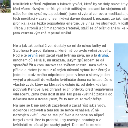
totalitních režimů zajímám o takové ty věci, které by se daly nazvat m
těmi všemi různými a někdy hodně odlišnými cestami ke stejnému cíli (
náboženské systémy a podobně), jsem si vybral zenovou meditaci a j
těch meditací v zazenu jsem kdysi dávno dospěl k poznání, že jak nám
proniká jakási těžko popsatelná energie. Je v nás, ve stromech, v rostl
Třeba u stromů ji cítím naprosto zřetelně, stačí se přiblížit dlaněmi k
jako celkem výrazné tepelné vlnění.
No a jak tak ubíhal život, dostaly se mi do rukou knihy od
Stephena Harrod Buhnera, které mě opravdu velmi oslovily.
Podle té
první
jsem začal vařit bylinná piva, no a ta
druhá
,
mnohem důležitější, mi ukázala, jakým způsobem se dá
společně žít a komunikovat se světem rostlin. Jako svého
přítele a rádce jsem si z různých důvodů vybral bez černý a
jednoho podzimního odpoledne jsem v lese u stavby jeden
vyrýpl a přesadil do velkého květináče doma na terase. Je to
vlastně zvyk, který na Moravě existuje již od doby, kdy tam
pobývali Keltové. Bez chránil jejich příbytky před negativními
vibracemi. Zima byla dost drsná, tak jsem květináč zabalil do
několika dek a doufal jsem, že to bez ve zdraví přežije.
Na jaře se k mé radosti zazelenal a začal růst jak z vody,
dokonce i rozkvetl a terasou se lehce vznášela vůně
bezových květů. Pak se stal průšvih a napadli ho nějací
hmyzí zmrdi. Bez to prohrál, listy uschly a opadaly a v
květináči mi zůstal jen suchý pahýl. Dost mě to mrzelo,