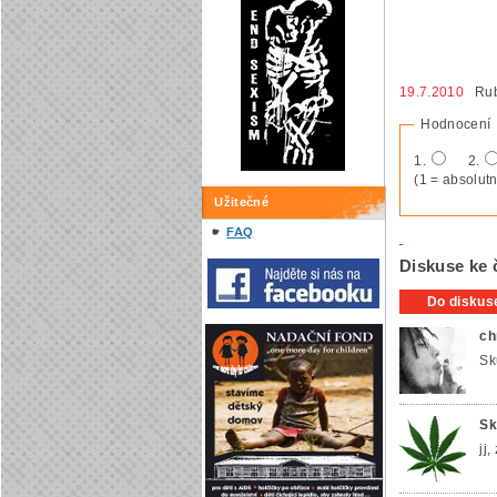
19.7.2010
Rub
Hodnocení
1.
2.
(1 = absolutn
Užitečné
FAQ
Diskuse ke 
Do diskuse
ch
Sk
Sk
jj