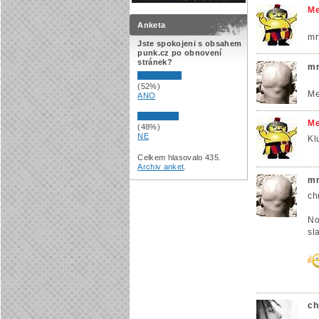
Me
Anketa
mr
Jste spokojeni s obsahem
punk.cz po obnovení
stránek?
mr
(52%)
Me
ANO
Me
(48%)
NE
Klu
Celkem hlasovalo 435.
Archiv anket
.
mr
ch
No
sl
ch