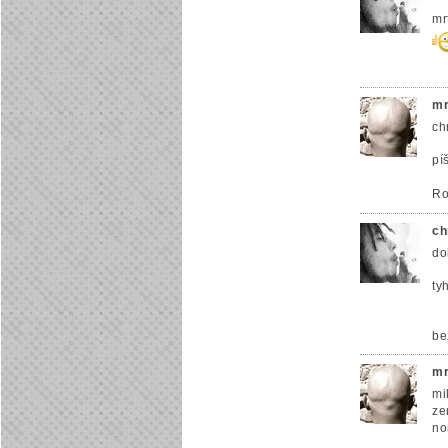
mr
mr
ch
pí
Ro
ch
do
ty
be
mr
mi
ze
no