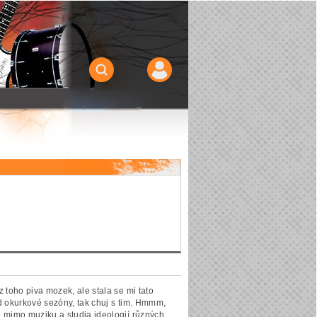
z toho piva mozek, ale stala se mi tato
ed okurkové sezóny, tak chuj s tim. Hmmm,
e mimo muziku a studia ideologií různých