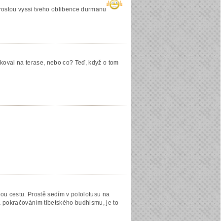
 rostou vyssi tveho oblibence durmanu
koval na terase, nebo co? Teď, když o tom
nou cestu. Prostě sedím v pololotusu na
a pokračováním tibetského budhismu, je to