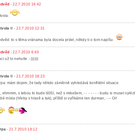
dvěd
-
22.7.2010 16:42
tvola:
tvola ©
-
22.7.2010 12:31
dvěd: to s těma vránama byla docela prdel, někdy ti o tom napíšu
dvěd
-
22.7.2010 6:40
ci už to nehulte :-))))))
tvola ©
-
21.7.2010 18:23
rpa: mám dojem, že tady někdo záměrně vyhledává konfliktní situace.
, ehmmm, s tebou to bude těžší, než s mikešem, - - - - - - - budu si muset vyléz
abé místa (hřeby v hlavě a tak), příště si vyříkáme ten durman, - -- Oi!
rpa
-
21.7.2010 18:12