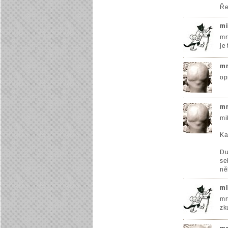
Ře
mi
mr
je
mr
op
mr
mi
Ka
Du
se
ně
mi
mr
zk