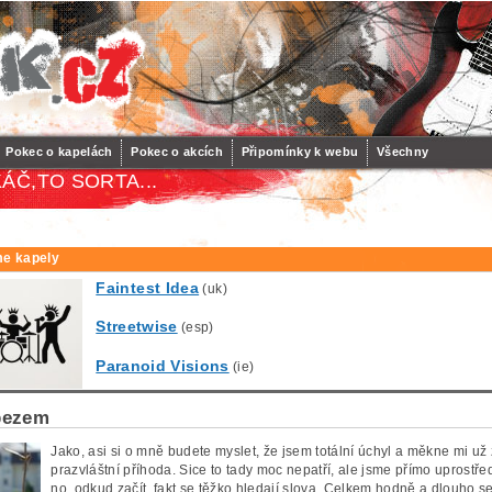
Pokec o kapelách
Pokec o akcích
Připomínky k webu
Všechny
ÁČ,TO SORTA...
e kapely
Faintest Idea
(uk)
Streetwise
(esp)
Paranoid Visions
(ie)
 bezem
Jako, asi si o mně budete myslet, že jsem totální úchyl a měkne mi už 
prazvláštní příhoda. Sice to tady moc nepatří, ale jsme přímo uprostř
no, odkud začít, fakt se těžko hledají slova. Celkem hodně a dlouho s