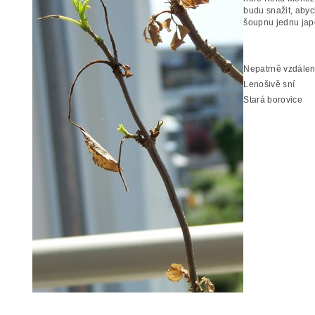
budu snažit, abych
šoupnu jednu jap
Nepatrně vzdálen
Lenošivě sní
Stará borovice