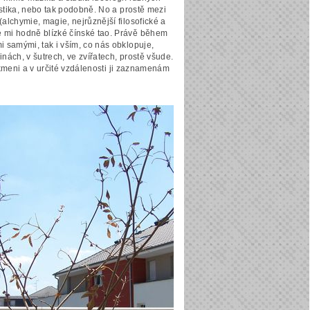
ystika, nebo tak podobně. No a prostě mezi
alchymie, magie, nejrůznější filosofické a
e mi hodně blízké čínské tao. Právě během
i samými, tak i vším, co nás obklopuje,
inách, v šutrech, ve zvířatech, prostě všude.
e kmeni a v určité vzdálenosti ji zaznamenám