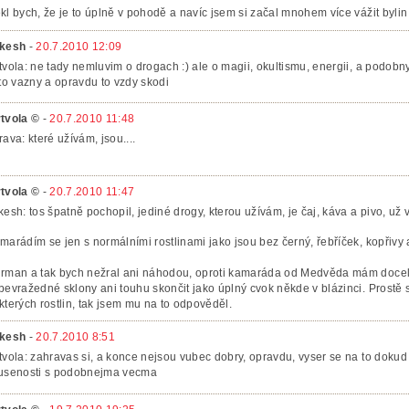
kl bych, že je to úplně v pohodě a navíc jsem si začal mnohem více vážit bylin
kesh
-
20.7.2010 12:09
tvola: ne tady nemluvim o drogach :) ale o magii, okultismu, energii, a podob
 to vazny a opravdu to vzdy skodi
tvola ©
-
20.7.2010 11:48
rava: které užívám, jsou....
tvola ©
-
20.7.2010 11:47
kesh: tos špatně pochopil, jediné drogy, kterou užívám, je čaj, káva a pivo, už ví
marádím se jen s normálními rostlinami jako jsou bez černý, řebříček, kopřiv
rman a tak bych nežral ani náhodou, oproti kamaráda od Medvěda mám docela 
bevražedné sklony ani touhu skončit jako úplný cvok někde v blázinci. Prostě se
kterých rostlin, tak jsem mu na to odpověděl.
kesh
-
20.7.2010 8:51
tvola: zahravas si, a konce nejsou vubec dobry, opravdu, vyser se na to dokud m
usenosti s podobnejma vecma