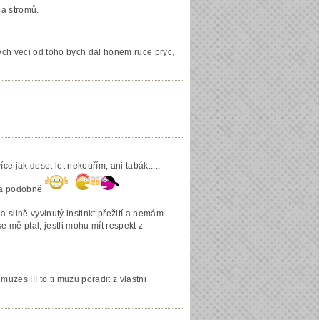
 a stromů.
nych veci od toho bych dal honem ruce pryc,
ce jak deset let nekouřím, ani tabák.....
y a podobně
silně vyvinutý instinkt přežití a nemám
 mě ptal, jestli mohu mít respekt z
uzes !!! to ti muzu poradit z vlastni