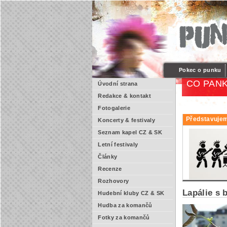
Pokec o punku
CO PANK
Úvodní strana
Redakce & kontakt
Fotogalerie
Představujem
Koncerty & festivaly
Seznam kapel CZ & SK
Letní festivaly
Články
Recenze
Rozhovory
Lapálie s
Hudební kluby CZ & SK
Hudba za komančů
Fotky za komančů