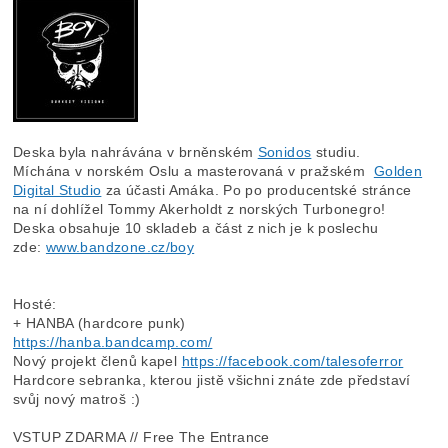
Deska byla nahrávána v brněnském
Sonidos
studiu.
Míchána v norském Oslu a masterovaná v pražském
Golden
Digital Studio
za účasti Amáka. Po po producentské stránce
na ní dohlížel Tommy Akerholdt z norských Turbonegro!
Deska obsahuje 10 skladeb a část z nich je k poslechu
zde:
www.bandzone.cz/boy
Hosté:
+ HANBA (hardcore punk)
https://hanba.bandcamp.com/
Nový projekt členů kapel
https://facebook.com/talesoferror
Hardcore sebranka, kterou jistě všichni znáte zde představí
svůj nový matroš :)
VSTUP ZDARMA // Free The Entrance