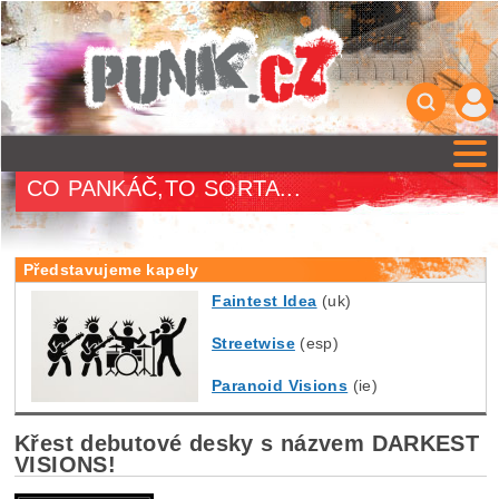
CO PANKÁČ,TO SORTA...
Představujeme kapely
Faintest Idea
(uk)
Streetwise
(esp)
Paranoid Visions
(ie)
Křest debutové desky s názvem DARKEST
VISIONS!