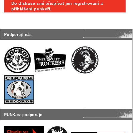
Do diskuse smí přispívat jen registrovaní a
přihlášení punkeři.
Podporují nás
PUNK.cz podporuje