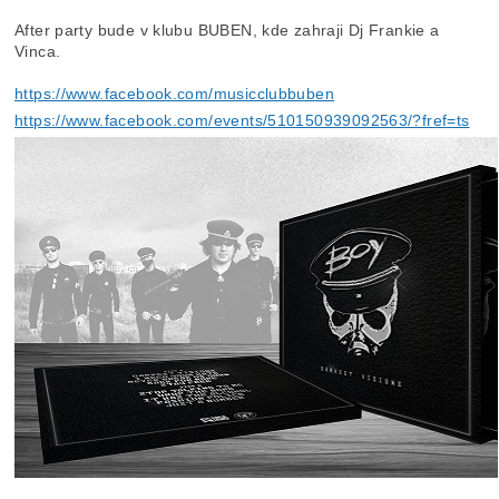
After party bude v klubu BUBEN, kde zahraji Dj Frankie a
Vinca.
https://www.facebook.com/musicclubbuben
https://www.facebook.com/events/510150939092563/?fref=ts