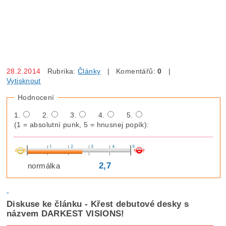
28.2.2014
Rubrika:
Články
| Komentářů:
0
|
Vytisknout
Hodnocení
1.
2.
3.
4.
5.
(1 = absolutní punk, 5 = hnusnej popík):
2,7
normálka
Diskuse ke článku - Křest debutové desky s
názvem DARKEST VISIONS!