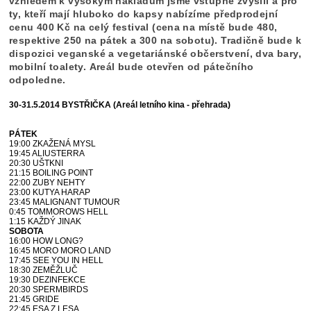
vzhledem k vysokým nákladům jsme vstupné zvýšili a pro
ty, kteří mají hluboko do kapsy nabízíme předprodejní
cenu 400 Kč na celý festival (cena na místě bude 480,
respektive 250 na pátek a 300 na sobotu). Tradičně bude k
dispozici veganské a vegetariánské občerstvení, dva bary,
mobilní toalety.
Areál bude otevřen od pátečního
odpoledne.
30-31.5.2014
BYSTŘIČKA (Areál letního kina - přehrada)
PÁTEK
19:00 ZKAŽENÁ MYSL
19:45 ALIUSTERRA
20:30 UŠTKNI
21:15 BOILING POINT
22:00 ZUBY NEHTY
23:00 KUTYA HARAP
23:45 MALIGNANT TUMOUR
0:45 TOMMOROWS HELL
1:15 KAŽDÝ JINAK
SOBOTA
16:00 HOW LONG?
16:45 MORO MORO LAND
17:45 SEE YOU IN HELL
18:30 ZEMĚŽLUČ
19:30 DEZINFEKCE
20:30 SPERMBIRDS
21:45 GRIDE
22:45 ESA Z LESA