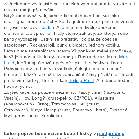
zážitek bude zcela jistě na hranicích vnímání, a o to v extrémní
muzice má jít především.
Když jsme uvažovali, koho z lokálních band pozvat jako
sparingpartnera pro Zuby Nehty, jednou z nejlepších možností
se jevili rožnovští
Uštkni
. A to nejenom kvůli ženskému
elementu, ale spíše roli hrály stejné základy, ze kterých obě
bandy vycházejí. Uštkni se představí po pauze opět se
saxofonem. Rockandroll, punk a bigbít v jednom kotlíku.
Letos bude zahraničních účastníků poněkud méně (proč taky,
když je u nás tolik dobrých kapel) z Ruska dorazí
Moro Moro
Land
, kteří mají čersvě upečené split LP s českými Drom.
Pohybují se v podobných vodách, čekejte temno, nic než
temno. Z blízké, ale už taky zahraniční Žiliny přivítáme Thrash
punkové mladíky, kteří si říkají
Boiling Point
. A to bude hodně,
hodně rychlé.
Zbytek kapel už pouze v seznamu: Každý Jinak (rap-punk,
Vsetín), How Long? (crust-peklo, CZ/POL), Aliusterra
(anarcho-punk, Brno), Tommorows Hell (crust,
Otrokovice), Kutya Harap (crust, Francova Lhota), Zkažená
Mysl (crust-punk, Karolinka).
Letos poprvé bude možno koupit lístky v
předprodeji
,