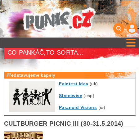
CO PANKÁČ,TO SORTA...
Představujeme kapely
Faintest Idea
(uk)
Streetwise
(esp)
Paranoid Visions
(ie)
CULTBURGER PICNIC III (30-31.5.2014)