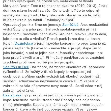
přinesly vystoupení na prestižním metalovém festivalu
Maryland Death Fest a to dokonce dvakrát (2010, 2013). Jinak
definice názvu hovoří za vše: Co to tedy je? Je to odporný
vysoký skřípavý zvuk, který jste často slyšeli ve škole, když
křída zavrzala po tabuli - "tabulový skřípot".
Opravdový punk z Brna se jmenuje
Zeměžluč
. Ano, neskutečná
výdrž Šotyho a jeho proměnlivých spolubojovníků přináší
nejednomu řadovému fanouškovi kroucení hlavou. Jak to dělá,
kde bere tu sílu a vitalitu? Prostě punk is not dead a basta.
Kolem
Dezinfekce
a jejich nového koncertního programu je už
pěkná šeptanda (takové to - nenechte si je ujít, šlape jim to
jako hovado) a ani to jejich skalní fanoušky nepřekvapí - oni
jsou prostě skvělí a zrají. Přímočarý punk/hardcore, znatelné
zrychlení proti rané tvorbě jim jen prospělo.
See You In Hell
- hardcore, hardcore! Jihomoravští pardálové
(všimněte si, že každý z členů kapely je naprosto jiná
osobnoost a přitom spolu vydrželi tak dlouho) podpoří naši
sešlost. Jednoznačně nejznámnější česká D.I.Y. kapela v
zahraničí začala připravovat nový materiál. Jestli něco z něj
zahrají, toť otázka.
Esa z Lesa
byli překvapivě jednou z prvních propagovaných
kapel letošního ročníku trenčínské Pohody, což nejednoho
(mile) překvapilo. Kapela je známá svým intenzivním pojetím
koncertů, které aktuálně podporuje vizuály. Všesmyslový