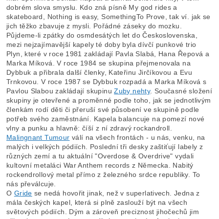
dobrém slova smyslu. Kdo zná písně My god rides a
skateboard, Nothing is easy, SomethingTo Prove, tak ví. jak se
jich těžko zbavuje z mysli. Pořádné záseky do mozku.
Půjdeme-li zpátky do osmdesátých let do Československa,
mezi nejzajímavější kapely té doby byla dívčí punkové trio
Plyn, které v roce 1981 zakládají Pavla Slabá, Hana Řepová a
Marka Míková. V roce 1984 se skupina přejmenovala na
Dybbuk a přibrala další členky, Kateřinu Jirčíkovou a Evu
Trnkovou. V roce 1987 se Dybbuk rozpadá a Marka Míková s
Pavlou Slabou zakládají skupinu
Zuby nehty
. Současné složení
skupiny je otevřené a proměnné podle toho, jak se jednotlivým
členkám rodí děti či přeruší své působení ve skupině podle
potřeb svého zaměstnání. Kapela balancuje na pomezí nové
vlny a punku a hlavně: číší z ní zdravý rockandroll.
Malingnant Tumour
válí na všech frontách - u nás, venku, na
malých i velkých pódiích. Poslední tři desky zaštiťují labely z
různých zemí a tu aktuální "Overdose & Overdrive" vydali
kultovní metaláci War Anthem records z Německa. Nabitý
rockendrollový metal přímo z železného srdce republiky. To
nás převálcuje.
O
Gride
se nedá hovořit jinak, než v superlativech. Jedna z
mála českých kapel, která si plně zaslouží být na všech
světových pódiích. Dým a zároveň preciznost jihočechů jim