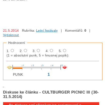
21.5.2014
Rubrika:
Letní festivaly
| Komentářů:
0
|
Vytisknout
Hodnocení
1.
2.
3.
4.
5.
(1 = absolutní punk, 5 = hnusnej popík):
1
PUNK
Diskuse ke článku - CULTBURGER PICNIC III (30-
31.5.2014)
Do diskuse smí přispívat jen registrovaní a