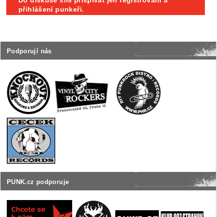
přihlášení punkeři.
Podporují nás
PUNK.cz podporuje