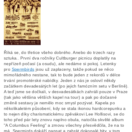
Říká se, do třetice všeho dobrého. Anebo do trzech razy
sztuka.. První dva ročníky Cultburger picnicu doplatily na
nepřízeň počasí (a osudu), ale nedáme si pokoj. Letenky
pro
Spermbirds
jsou už zaplaceny, takže pokud se něco
mimořádného nestane, tak to bude jeden z rekordů v délce
trvání promotérské nabídky. Jeden z nás je oslovil někdy
začátkem devadesátých let (po jejich famózním setu v Berlíně).
A teď jsme se dočkali, v desvadesátkách zahráli pouze v Praze
(tak jako většina větších kapel na tour) a pak po dočasné
změně sestavy je nemělo moc smysl pozývat. Kapela po
několikaletém působení, kdy se stala ikonou hardcorepunku a
to nejen díky charismatickému zpěvákovi Lee Hollisovi, se do
toho před pár lety znovu naplno obula, natočila skvělé album
"A Columbus Feeling" a zmovu všechny přesvědčila, že na to
má. Spermirds dokáží napsat a zahrát dokonalé hity, v tom