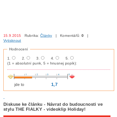
15.9.2015
Rubrika:
Články
| Komentářů:
0
|
Vytisknout
Hodnocení
1.
2.
3.
4.
5.
(1 = absolutní punk, 5 = hnusnej popík):
1,7
jde to
Diskuse ke článku - Návrat do budoucnosti ve
stylu THE FIALKY - videoklip Holiday!