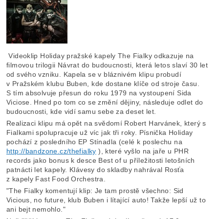
Videoklip Holiday pražské kapely The Fialky odkazuje na
filmovou trilogii Návrat do budoucnosti, která letos slaví 30 let
od svého vzniku. Kapela se v bláznivém klipu probudí
v Pražském klubu Buben, kde dostane klíče od stroje času.
S tím absolvuje přesun do roku 1979 na vystoupení Sida
Viciose. Hned po tom co se změní dějiny, následuje odlet do
budoucnosti, kde vidí samu sebe za deset let.
Realizaci klipu má opět na svědomí Robert Harvánek, který s
Fialkami spolupracuje už víc jak tři roky. Písnička Holiday
pochází z posledního EP Stínadla (celé k poslechu na
http://bandzone.cz/thefialky
), které vyšlo na jaře u PHR
records jako bonus k desce Best of u příležitosti letošních
patnácti let kapely. Klávesy do skladby nahrával Rosťa
z kapely Fast Food Orchestra.
"The Fialky komentují klip: Je tam prostě všechno: Sid
Vicious, no future, klub Buben i lítající auto! Takže lepší už to
ani bejt nemohlo."