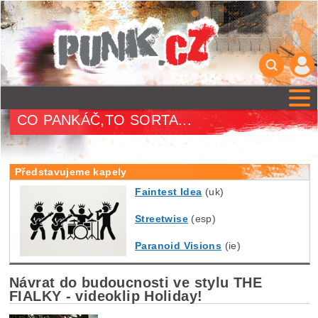
CO PANKÁČ,TO SORTA...
Představujeme kapely
Faintest Idea
(uk)
Streetwise
(esp)
Paranoid Visions
(ie)
Návrat do budoucnosti ve stylu THE
FIALKY - videoklip Holiday!