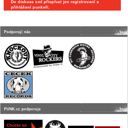
Do diskuse smí přispívat jen registrovaní a
přihlášení punkeři.
Podporují nás
PUNK.cz podporuje