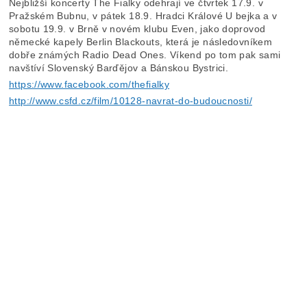
Nejbližší koncerty The Fialky odehrají ve čtvrtek 17.9. v
Pražském Bubnu, v pátek 18.9. Hradci Králové U bejka a v
sobotu 19.9. v Brně v novém klubu Even, jako doprovod
německé kapely Berlin Blackouts, která je následovníkem
dobře známých Radio Dead Ones. Víkend po tom pak sami
navštíví Slovenský Barďějov a Bánskou Bystrici.
https://www.facebook.com/thefialky
http://www.csfd.cz/film/10128-navrat-do-budoucnosti/