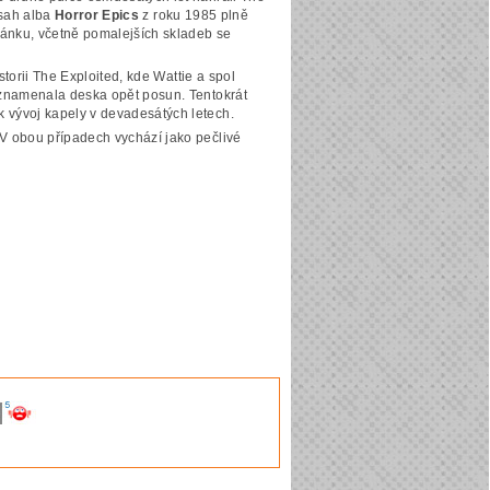
bsah alba
Horror Epics
z roku 1985 plně
tránku, včetně pomalejších skladeb se
torii The Exploited, kde Wattie a spol
ě znamenala deska opět posun. Tentokrát
 vývoj kapely v devadesátých letech.
 V obou případech vychází jako pečlivé