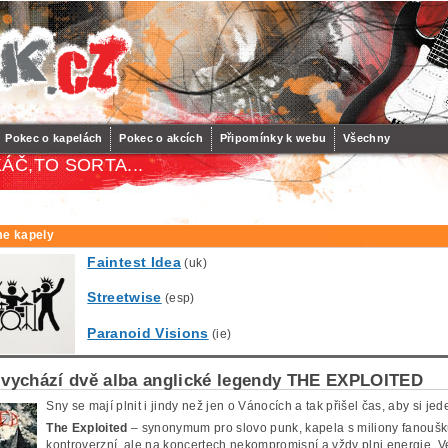
Pokec o kapelách
Pokec o akcích
Připomínky k webu
Všechny
ÁČ,TO SORTA...
e kapely
Faintest Idea
(uk)
Streetwise
(esp)
Paranoid Visions
(ie)
 vychází dvě alba anglické legendy THE EXPLOITED
Sny se mají plnit i jindy než jen o Vánocích a tak přišel čas, aby si je
The Exploited
– synonymum pro slovo punk, kapela s miliony fanoušk
kontroverzní, ale na koncertech nekompromisní a vždy plni energie. V