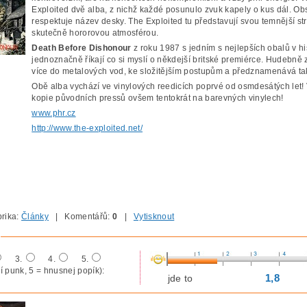
Exploited dvě alba, z nichž každé posunulo zvuk kapely o kus dál. O
respektuje název desky. The Exploited tu představují svou temnější s
skutečně hororovou atmosférou.
Death Before Dishonour
z roku 1987 s jedním s nejlepších obalů v his
jednoznačně říkají co si myslí o někdejší britské premiérce. Hudebn
více do metalových vod, ke složitějším postupům a předznamenává tak
Obě alba vychází ve vinylových reedicích poprvé od osmdesátých let!
kopie původních pressů ovšem tentokrát na barevných vinylech!
www.phr.cz
http://www.the-exploited.net/
rika:
Články
| Komentářů:
0
|
Vytisknout
3.
4.
5.
í punk, 5 = hnusnej popík):
1,8
jde to