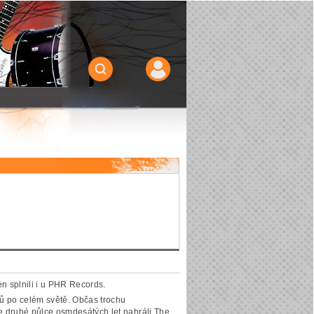
den splnili i u PHR Records.
ů po celém světě. Občas trochu
e druhé půlce osmdesátých let nahráli The