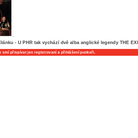
článku - U PHR tak vychází dvě alba anglické legendy THE 
 smí přispívat jen registrovaní a přihlášení punkeři.