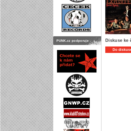
Diskuse ke 
PUNK.cz podporuje
Do diskuse