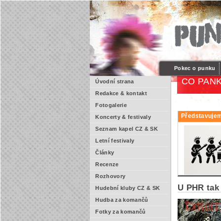
Pokec o punku
CO PANK
Úvodní strana
Redakce & kontakt
Fotogalerie
Představujem
Koncerty & festivaly
Seznam kapel CZ & SK
Letní festivaly
Články
Recenze
Rozhovory
U PHR tak
Hudební kluby CZ & SK
Hudba za komančů
Fotky za komančů