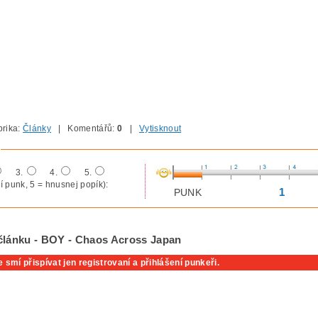
rika:
Články
| Komentářů:
0
|
Vytisknout
3.
4.
5.
í punk, 5 = hnusnej popík):
1
PUNK
článku - BOY - Chaos Across Japan
 smí přispívat jen registrovaní a přihlášení punkeři.