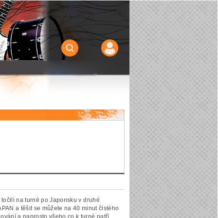
 točili na turné po Japonsku v druhé
N a těšit se můžete na 40 minut čistého
vání a naprosto všeho co k turné patří.