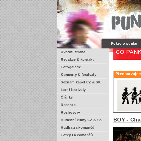
Pokec o punku
CO PANK
Úvodní strana
Redakce & kontakt
Fotogalerie
Představujem
Koncerty & festivaly
Seznam kapel CZ & SK
Letní festivaly
Články
Recenze
Rozhovory
BOY - Cha
Hudební kluby CZ & SK
Hudba za komančů
Fotky za komančů