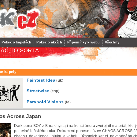
Pokec o kapelách
Pokec o akcích
Připomínky k webu
Všechny
ÁČ,TO SORTA...
e kapely
Faintest Idea
(uk)
Streetwise
(esp)
Paranoid Visions
(ie)
os Across Japan
Dark punx BOY z Brna chystají na konci února zveřejnit materiál, který
polovině loňského roku. Dokument ponese název CHAOS ACROSS JAPA
chaosu, dekadence , hluku, alkoholu, úžasných kapel, nevhodného cho