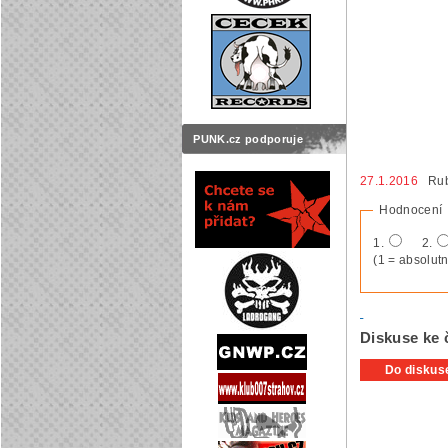
PUNK.cz podporuje
27.1.2016
Rub
Hodnocení
1.
2.
(1 = absolutn
Diskuse ke 
Do diskuse