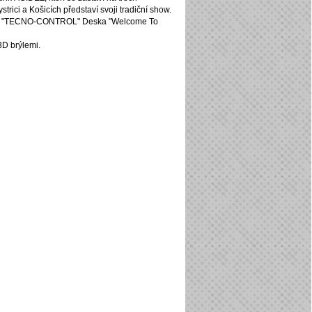
trici a Košicích představí svoji
tradiční show.
ec "TECNO-CONTROL" Deska "Welcome To
 3D
brýlemi.