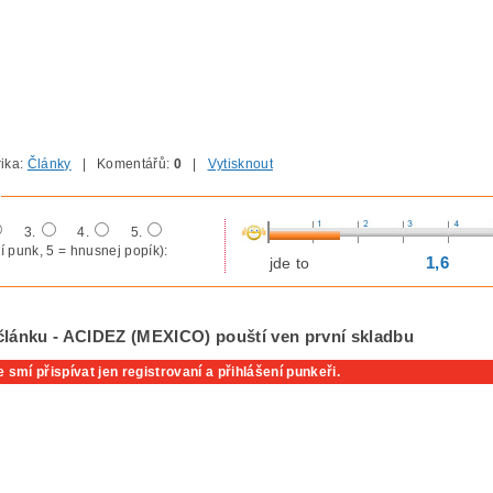
ika:
Články
| Komentářů:
0
|
Vytisknout
3.
4.
5.
í punk, 5 = hnusnej popík):
1,6
jde to
článku - ACIDEZ (MEXICO) pouští ven první skladbu
 smí přispívat jen registrovaní a přihlášení punkeři.