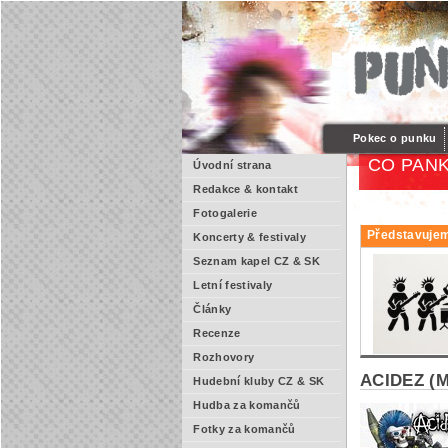
Pokec o punku
CO PANK
Úvodní strana
Redakce & kontakt
Fotogalerie
Představujem
Koncerty & festivaly
Seznam kapel CZ & SK
Letní festivaly
Články
Recenze
Rozhovory
ACIDEZ (M
Hudební kluby CZ & SK
Hudba za komančů
Fotky za komančů