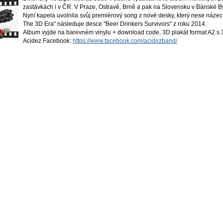
zastávkách i v ČR. V Praze, Ostravě,
Brně a pak na Slovensku v Bánské Bys
Nyní kapela uvolnila svůj premiérový song z nové desky,
který nese náz
The 3D Era" následuje
desce "Beer Drinkers Survivors" z roku 2014.
Album vyjde na barevném vinylu + download code, 3D plakát format A2 s
Acidez Facebook:
https://www.facebook.com/acidezband/