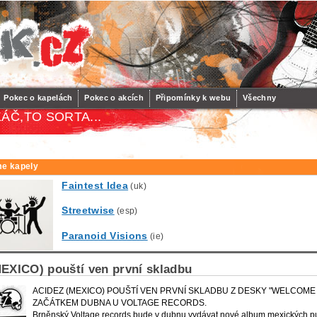
Pokec o kapelách
Pokec o akcích
Připomínky k webu
Všechny
ÁČ,TO SORTA...
e kapely
Faintest Idea
(uk)
Streetwise
(esp)
Paranoid Visions
(ie)
EXICO) pouští ven první skladbu
ACIDEZ (MEXICO) POUŠTÍ VEN PRVNÍ SKLADBU Z DESKY "WELCOME
ZAČÁTKEM DUBNA U VOLTAGE RECORDS.
Brněnský Voltage records bude v dubnu vydávat nové album mexických p