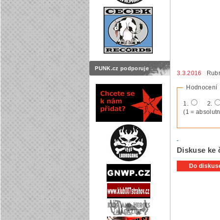
PUNK.cz podporuje
3.3.2016
Rubr
Hodnocení
1.
2.
(1 = absolutn
Diskuse ke 
Do diskuse