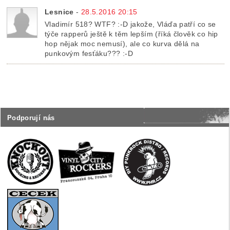
Lesnice
-
28.5.2016 20:15
Vladimír 518? WTF? :-D jakože, Vláďa patří co se
týče rapperů ještě k těm lepším (říká člověk co hip
hop nějak moc nemusí), ale co kurva dělá na
punkovým fesťáku??? :-D
Podporují nás