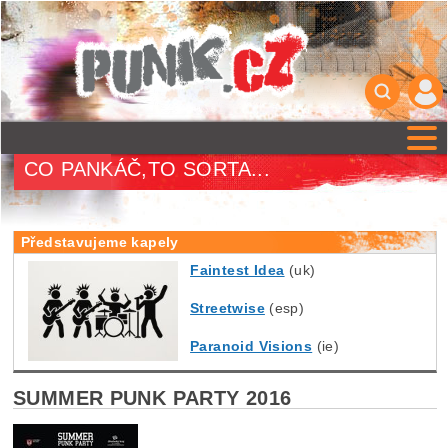
CO PANKÁČ,TO SORTA...
Představujeme kapely
Faintest Idea
(uk)
Streetwise
(esp)
Paranoid Visions
(ie)
SUMMER PUNK PARTY 2016