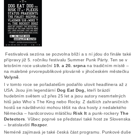
Festivalová sezóna se pozvolna blíží a s ní jdou do finále také
přípravy již 5. ročníku festivalu Summer Punk Párty. Ten se v
letošním roce uskuteční
19. a
20. srpna
na tradičním místě –
na malebné prvorepublikové plovárně v jihočeském městečku
Volyně
.
I v tomto roce se pořadatelům podařilo ulovit headlinera až z
USA. Jsou jím legendární
Dog Eat Dog,
kteří brázdí
hudebním světem už přes 25 let a jsou autory nesmrtelných
hitů jako Who´s The King nebo Rocky. Z dalších zahraničních
hostů se návštěvníci mohou těšit na dva hosty z nedalekého
Německa – hardcorovou mlátičku
Risk It
a punk-rockery
The
Detectors
. Vůbec poprvé se představí také host ze Slovenska
– bratislavští
Rozpor
.
Neméně zajímavá je také česká část programu. Punkové duše