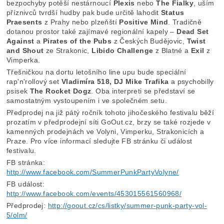
bezpochyby potěší nestárnoucí
Plexis
nebo
The Fialky
, uším
příznivců tvrdší hudby pak bude určitě lahodit
Status
Praesents
z Prahy nebo plzeňští
Positive Mind
. Tradičně
dotanou prostor také zajímavé regionální kapely –
Dead Set
Against
a
Pirates of the Pubs
z Českých Budějovic,
Twist
and Shout
ze Strakonic,
Libido Challenge
z Blatné a
Exil
z
Vimperka.
Třešničkou na dortu letošního line upu bude speciální
rap'n'rollový set
Vladimíra 518, DJ Mike Trafika
a psychobilly
psisek
The Rocket Dogz
. Oba interpreti se představí se
samostatným vystoupením i ve společném setu.
Předprodej na již pátý ročník tohoto jihočeského festivalu běží
prozatím v předprodejní síti GoOut.cz, brzy se také rozjede v
kamenných prodejnách ve Volyni, Vimperku, Strakonicích a
Praze. Pro více informací sledujte FB stránku či událost
festivalu.
FB stránka:
http://www.facebook.com/SummerPunkPartyVolyne/
FB událost:
http://www.facebook.com/events/453015561560968/
Předprodej:
http://goout.cz/cs/listky/summer-punk-party-vol-
5/olm/