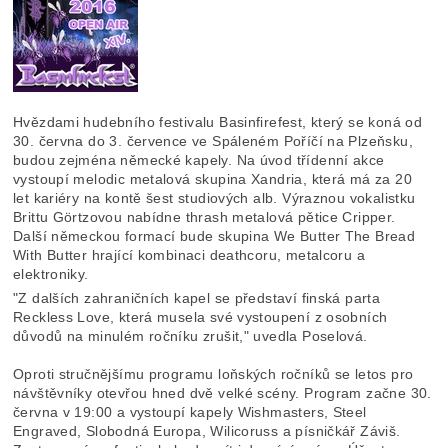
Hvězdami hudebního festivalu Basinfirefest, který se koná od
30. června do 3. července ve Spáleném Poříčí na Plzeňsku,
budou zejména německé kapely. Na úvod třídenní akce
vystoupí melodic metalová skupina Xandria, která má za 20
let kariéry na kontě šest studiových alb. Výraznou vokalistku
Brittu Görtzovou nabídne thrash metalová pětice Cripper.
Další německou formací bude skupina We Butter The Bread
With Butter hrající kombinaci deathcoru, metalcoru a
elektroniky.
"Z dalších zahraničních kapel se představí finská parta
Reckless Love, která musela své vystoupení z osobních
důvodů na minulém ročníku zrušit," uvedla Poselová.
Oproti stručnějšímu programu loňských ročníků se letos pro
návštěvníky otevřou hned dvě velké scény. Program začne 30.
června v 19:00 a vystoupí kapely Wishmasters, Steel
Engraved, Slobodná Europa, Wilicoruss a písničkář Záviš.