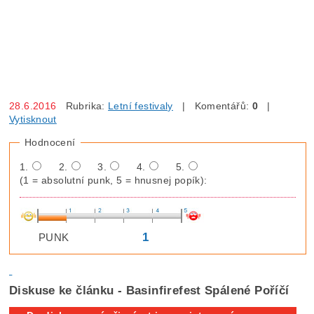
28.6.2016
Rubrika:
Letní festivaly
| Komentářů:
0
|
Vytisknout
Hodnocení
1.
2.
3.
4.
5.
(1 = absolutní punk, 5 = hnusnej popík):
1
PUNK
Diskuse ke článku - Basinfirefest Spálené Poříčí