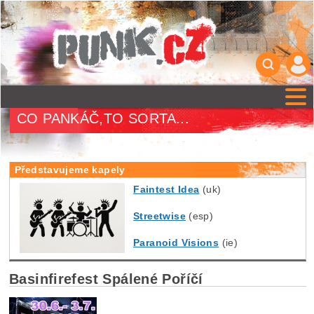
CO PANKÁČ,TO SORTA...
Představujeme kapely
Faintest Idea
(uk)
Streetwise
(esp)
Paranoid Visions
(ie)
Basinfirefest Spálené Poříčí