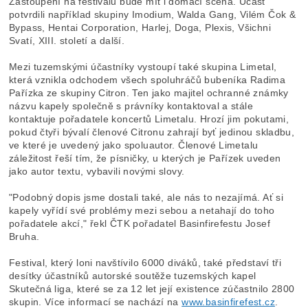
Zastoupení na festivalu bude mít i domácí scéna. Účast
potvrdili například skupiny Imodium, Walda Gang, Vilém Čok &
Bypass, Hentai Corporation, Harlej, Doga, Plexis, Všichni
Svatí, XIII. století a další.
Mezi tuzemskými účastníky vystoupí také skupina Limetal,
která vznikla odchodem všech spoluhráčů bubeníka Radima
Pařízka ze skupiny Citron. Ten jako majitel ochranné známky
názvu kapely společně s právníky kontaktoval a stále
kontaktuje pořadatele koncertů Limetalu. Hrozí jim pokutami,
pokud čtyři bývalí členové Citronu zahrají byť jedinou skladbu,
ve které je uvedený jako spoluautor. Členové Limetalu
záležitost řeší tím, že písničky, u kterých je Pařízek uveden
jako autor textu, vybavili novými slovy.
"Podobný dopis jsme dostali také, ale nás to nezajímá. Ať si
kapely vyřídí své problémy mezi sebou a netahají do toho
pořadatele akcí," řekl ČTK pořadatel Basinfirefestu Josef
Bruha.
Festival, který loni navštívilo 6000 diváků, také představí tři
desítky účastníků autorské soutěže tuzemských kapel
Skutečná liga, které se za 12 let její existence zúčastnilo 2800
skupin. Více informací se nachází na
www.basinfirefest.cz
.