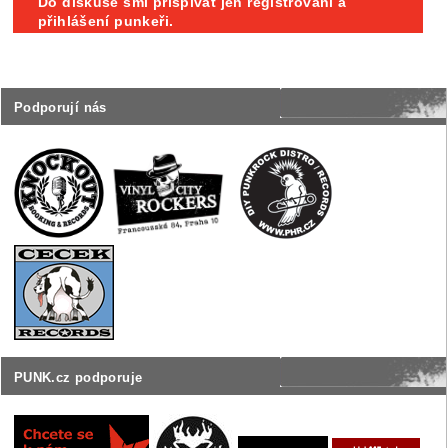
Do diskuse smí přispívat jen registrovaní a
přihlášení punkeři.
Podporují nás
PUNK.cz podporuje