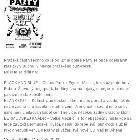
Pražská část Všechno co je od „B“ je dobré Párty se bude odehrávat
klasicky v Bubnu, v Mecce pražského punkrocku.
Můžete se těšit na:
BLACK AND BLUE – Chaos Punx z Frýdku-Místku, letos už podruhé v
Bubnu. Štavnatý pogopunk, bodliny-číra-nábojáky, energie, melodické
pasáže střídá zběsilé tempo..
BLANK OUT – Kolínští punkrockeři, kteří hrajou pořád a všude, takhle
nezní žádná jiná kapelam v téhle zemi. A originální sound je to co by
jsme měli u mladých kapel cenit nejvíce, nečekej žádný prázdný klon!
BERMUDSKÉJ KVÁDR – Velké Meziříčí je to nebezpečný místo kde na
tebe zautočí Bermudskéj Kvádr, napálí do tebe svůj punkrock a už tě
nikdy nepustí ven. Do Prahy přivážejí své nové CD Našim Dětem!
Vstup: 100Kč /Začátek 20:00