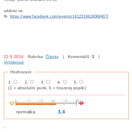
událost na
fb:
https://www.facebook.com/events/1412319619069407/
22.9.2016
Rubrika:
Články
| Komentářů:
1
|
Vytisknout
Hodnocení
1.
2.
3.
4.
5.
(1 = absolutní punk, 5 = hnusnej popík):
3,4
normálka