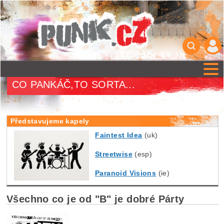
CO PANKÁČ,TO SORTA...
Představujeme kapely
Faintest Idea
(uk)
Streetwise
(esp)
Paranoid Visions
(ie)
Všechno co je od "B" je dobré Párty