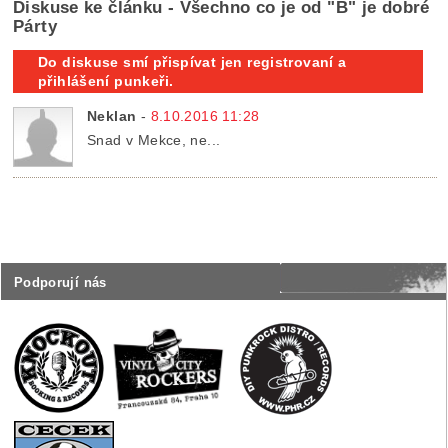
Diskuse ke článku - Všechno co je od "B" je dobré
Párty
Do diskuse smí přispívat jen registrovaní a
přihlášení punkeři.
Neklan
-
8.10.2016 11:28
Snad v Mekce, ne...
Podporují nás