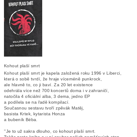
Kohout plaší smrt
Kohout plaší smrt je kapela založená roku 1996 v Liberci,
která o sobě tvrdí, že hraje víceméně punkrock,
ale hlavně to, co ji baví. Za 20 let existence
odehrála více než 700 koncertů doma i v zahraničí,
natočila 4 oficiální alba, 3 dema, jedno EP
a podílela se na řadě kompilací.
Současnou sestavu tvoří zpěvák Matěj,
basista Krtek, kytarista Honza
a bubeník Béba.
''Je to už sakra dlouho, co kohout plaší smrt.
Takže proto kniha a v ní soubor našich paměťových stop,