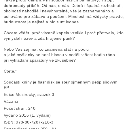
dohromady příběh. Od nás, o nás. Dobrá i špatná rozhodnutí,
okolnosti nahodilé i nevyhnutelné, vše je zaznamenáno a
uchováno pro zábavu a poučení. Minulost má vždycky pravdu,
budoucnost je nejistá a hic sunt leones.
Chcete vědět, proč vlastně kapela vznikla i proč přetrvala, kdo
vymyslel název a zda hrajeme punk?
Nebo Vás zajímá, co znamená stát na pódiu
a jaké myšlenky se honí hlavou v neděli v šest hodin ráno
při vykládání aparatury ve zkušebně?
Čtěte.''
Součástí knihy je flashdisk se stejnojmenným pětipísňovým
EP.
Edice Mezirocky, svazek 3
Vázaná
Počet stran: 240
Vydáno 2016 (1. vydání)
ISBN: 978-80-7287-218-3
Doporučená cena: 250,- Kč