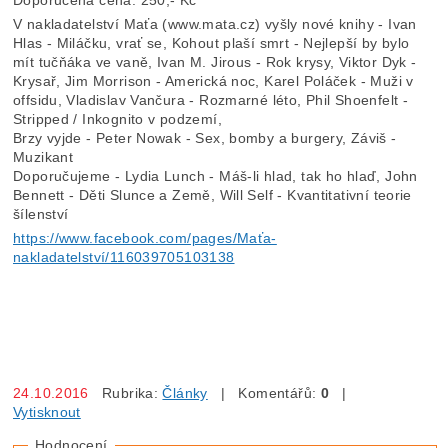
V nakladatelství Maťa (www.mata.cz) vyšly nové knihy - Ivan
Hlas - Miláčku, vrať se, Kohout plaší smrt - Nejlepší by bylo
mít tučňáka ve vaně, Ivan M. Jirous - Rok krysy, Viktor Dyk -
Krysař, Jim Morrison - Americká noc, Karel Poláček - Muži v
offsidu, Vladislav Vančura - Rozmarné léto, Phil Shoenfelt -
Stripped / Inkognito v podzemí,
Brzy vyjde - Peter Nowak - Sex, bomby a burgery, Záviš -
Muzikant
Doporučujeme - Lydia Lunch - Máš-li hlad, tak ho hlaď, John
Bennett - Děti Slunce a Země, Will Self - Kvantitativní teorie
šílenství
https://www.facebook.com/pages/Maťa-
nakladatelství/116039705103138
24.10.2016
Rubrika:
Články
| Komentářů:
0
|
Vytisknout
Hodnocení