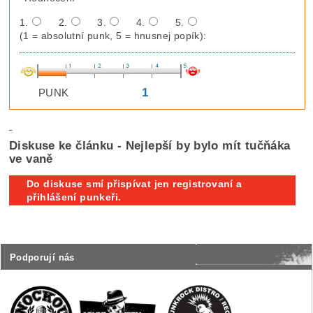
1.
2.
3.
4.
5.
(1 = absolutní punk, 5 = hnusnej popík):
1
PUNK
Diskuse ke článku - Nejlepší by bylo mít tučňáka
ve vaně
Do diskuse smí přispívat jen registrovaní a
přihlášení punkeři.
Podporují nás