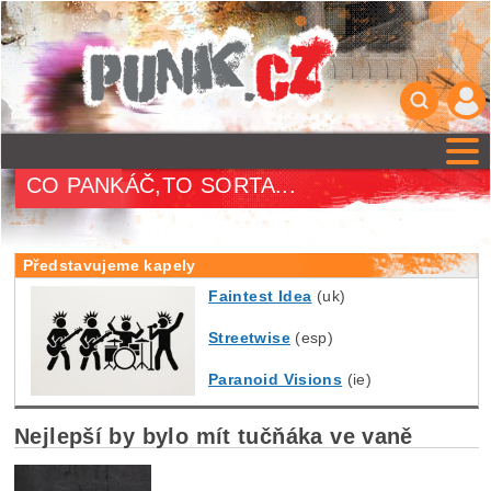
CO PANKÁČ,TO SORTA...
Představujeme kapely
Faintest Idea
(uk)
Streetwise
(esp)
Paranoid Visions
(ie)
Nejlepší by bylo mít tučňáka ve vaně