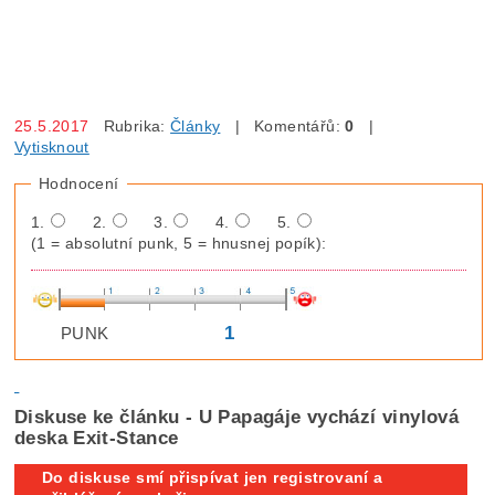
25.5.2017
Rubrika:
Články
| Komentářů:
0
|
Vytisknout
Hodnocení
1.
2.
3.
4.
5.
(1 = absolutní punk, 5 = hnusnej popík):
1
PUNK
Diskuse ke článku - U Papagáje vychází vinylová
deska Exit-Stance
Do diskuse smí přispívat jen registrovaní a