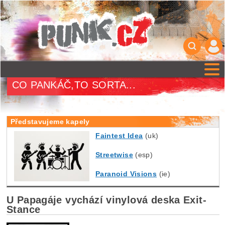
CO PANKÁČ,TO SORTA...
Představujeme kapely
Faintest Idea
(uk)
Streetwise
(esp)
Paranoid Visions
(ie)
U Papagáje vychází vinylová deska Exit-
Stance