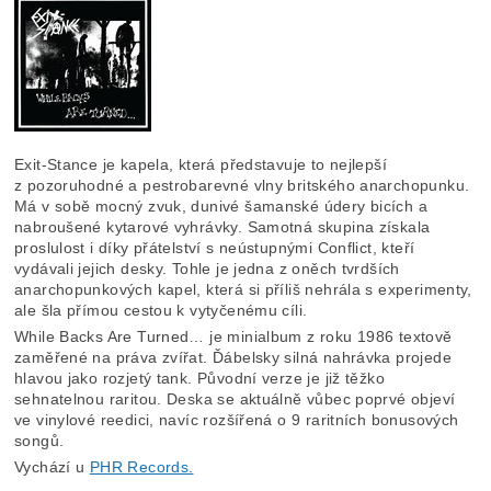
Exit-Stance je kapela, která představuje to nejlepší
z pozoruhodné a pestrobarevné vlny britského anarchopunku.
Má v sobě mocný zvuk, dunivé šamanské údery bicích a
nabroušené kytarové vyhrávky. Samotná skupina získala
proslulost i díky přátelství s neústupnými Conflict, kteří
vydávali jejich desky. Tohle je jedna z oněch tvrdších
anarchopunkových kapel, která si příliš nehrála s experimenty,
ale šla přímou cestou k vytyčenému cíli.
While Backs Are Turned… je minialbum z roku 1986 textově
zaměřené na práva zvířat. Ďábelsky silná nahrávka projede
hlavou jako rozjetý tank. Původní verze je již těžko
sehnatelnou raritou. Deska se aktuálně vůbec poprvé objeví
ve vinylové reedici, navíc rozšířená o 9 raritních bonusových
songů.
Vychází u
PHR Records.