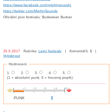
https://www.facebook.com/mightysounds
https://twitter.com/MightySounds
Oficiální pivo festivalu: Budweiser Budvar
25.5.2017
Rubrika:
Letní festivaly
| Komentářů:
1
|
Vytisknout
Hodnocení
1.
2.
3.
4.
5.
(1 = absolutní punk, 5 = hnusnej popík):
1
PUNK