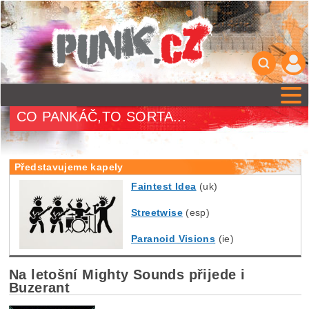
CO PANKÁČ,TO SORTA...
Představujeme kapely
Faintest Idea
(uk)
Streetwise
(esp)
Paranoid Visions
(ie)
Na letošní Mighty Sounds přijede i
Buzerant