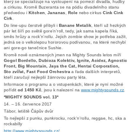
který se specializuje na vystoupení na pomezí divadla, hudby
a cirkusu. Kromě Buzeranta se na pódiu divadelního stanu
předvedou i
Kitchen
,
Jananas
,
Role
nebo cirkus
Cink Cink
Cirk
.
Do line-upu čerstvě přibyli i
Banane Metalik
, kteří už hezkých
pár let šíří po světě gore’n’roll, tedy, jak sama kapela říká,
směs hrůzy a rock’n’rollu. Jejich zombie show je potřeba zažít,
jedná se o velkolepou hororovou podívanou, na které nechybí
ani gore-go tanečnice Sushie.
Kromě nově oznámených jmen na Mighty Sounds letos míří
Gogol Bordello, Dubioza Kolektiv, Ignite, Acidez, Agnostic
Front, Big Mountain, Jaya the Cat, Hentai Corporation,
Sto zvířat, Fast Food Orchestra
a řada dalších interpretů,
kteří zaručují nejlepší žánrovou party léta.
Informace o programu a o vstupenkách, které je nyní možné
pořídit
od 1450 Kč
, jsou k nalezení na
www.mightysounds.cz
.
*MIGHTY SOUNDS vol. 13*
14. – 16. července 2017
Tábor, letiště Čápův dvůr
To nejlepší z punku, punkrocku, rock‘n’rollu, reggae, hc, ska a
rockabilly
http://www.mightysounds.cz/