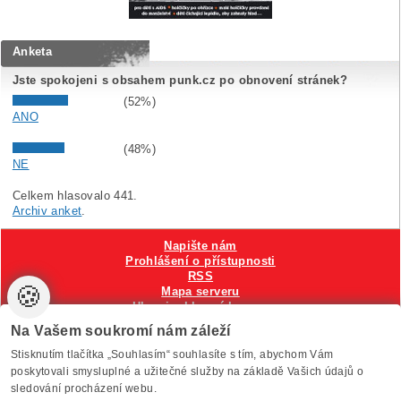
Anketa
Jste spokojeni s obsahem punk.cz po obnovení stránek?
(52%)
ANO
(48%)
NE
Celkem hlasovalo 441.
Archiv anket
.
Napište nám
Prohlášení o přístupnosti
RSS
🍪
Mapa serveru
Hlavni reklamní banner
Nastavení cookies
Na Vašem soukromí nám záleží
Stisknutím tlačítka „Souhlasím“ souhlasíte s tím, abychom Vám
Vytvořilo
Anawe
, provozuje Anawe a Špína
poskytovali smysluplné a užitečné služby na základě Vašich údajů o
sledování procházení webu.