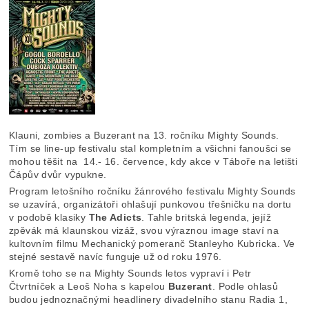
Klauni, zombies a Buzerant na 13. ročníku Mighty Sounds.
Tím se line-up festivalu stal kompletním a všichni fanoušci se
mohou těšit na 14.- 16. července, kdy akce v Táboře na letišti
Čápův dvůr vypukne.
Program letošního ročníku žánrového festivalu Mighty Sounds
se uzavírá, organizátoři ohlašují punkovou třešničku na dortu
v podobě klasiky
The Adicts
. Tahle britská legenda, jejíž
zpěvák má klaunskou vizáž, svou výraznou image staví na
kultovním filmu Mechanický pomeranč Stanleyho Kubricka. Ve
stejné sestavě navíc funguje už od roku 1976.
Kromě toho se na Mighty Sounds letos vypraví i Petr
Čtvrtníček a Leoš Noha s kapelou
Buzerant
. Podle ohlasů
budou jednoznačnými headlinery divadelního stanu Radia 1,