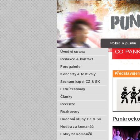
Pokec o punku
CO PANK
Úvodní strana
Redakce & kontakt
Fotogalerie
Představujem
Koncerty & festivaly
Seznam kapel CZ & SK
Letní festivaly
Články
Recenze
Rozhovory
Punkrocko
Hudební kluby CZ & SK
Hudba za komančů
Fotky za komančů