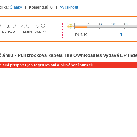
rika:
Články
| Komentářů:
0
|
Vytisknout
3.
4.
5.
í punk, 5 = hnusnej popík):
1
PUNK
článku - Punkrocková kapela The OwnRoadies vydává EP Inde
 smí přispívat jen registrovaní a přihlášení punkeři.