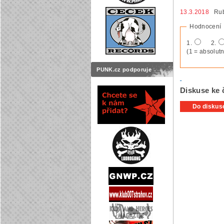
13.3.2018
Rub
Hodnocení
1.
2.
(1 = absolutn
PUNK.cz podporuje
Diskuse ke 
Do diskuse