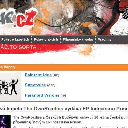
Pokec o kapelách
Pokec o akcích
Připomínky k webu
Všechny
ÁČ,TO SORTA...
e kapely
Faintest Idea
(uk)
Streetwise
(esp)
Paranoid Visions
(ie)
vá kapela The OwnRoadies vydává EP Indecision Pris
The OwnRoadies z Českých Budějovic oslavují 10 let na české punk
připomínají novým EP Indecision Prison.