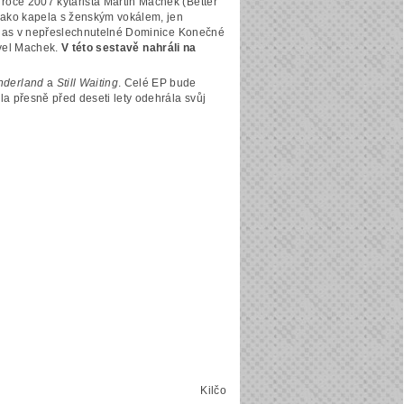
oce 2007 kytarista Martin Machek (Better
jako kapela s ženským vokálem, jen
 hlas v nepřeslechnutelné Dominice Konečné
avel Machek.
V této sestavě nahráli na
.
nderland
a
Still Waiting
. Celé EP bude
a přesně před deseti lety odehrála svůj
Kilčo