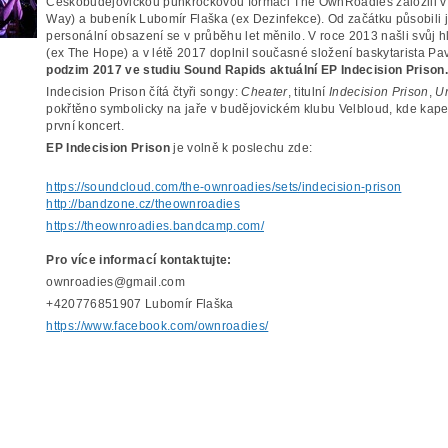
Českobudějovickou punkrockovou formaci The OwnRoadies založili v r
Way) a bubeník Lubomír Flaška (ex Dezinfekce). Od začátku působili 
personální obsazení se v průběhu let měnilo. V roce 2013 našli svůj
(ex The Hope) a v létě 2017 doplnil současné složení baskytarista P
podzim 2017 ve studiu Sound Rapids aktuální EP Indecision Prison
Indecision Prison čítá čtyři songy:
Cheater
, titulní
Indecision Prison
,
U
pokřtěno symbolicky na jaře v budějovickém klubu Velbloud, kde kapel
první koncert.
EP Indecision Prison
je volně k poslechu zde:
https://soundcloud.com/the-ownroadies/sets/indecision-prison
http://bandzone.cz/theownroadies
https://theownroadies.bandcamp.com/
Pro více informací kontaktujte:
ownroadies@gmail.com
+420776851907 Lubomír Flaška
https://www.facebook.com/ownroadies/