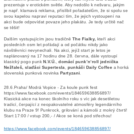
prezentuje v erotickém světle. Aby nedošlo k nešvaru, jakým
je např. klamavá reklama, přislíbil pořadatelům, že si spolu se
svou kapelou napraví reputaci tím, že jejich vystoupení na
akci bude odpovídat povaze jeho plakátu. Je tedy určitě nač
se těšit!
Dalším vystupujícím jsou tradičně
The Fialky
,
kteří akci
posledních osm let pořádají a od počátku nikdy jako
návštěvníci nevynechali. Na akci, jejíž start je letos je
naplánovaný na 17 hodinu dne 28. června, dále vystoupí
klasický pogo punk
N.V.Ú.
,
domácí punk’n‘roll jednička
Nežfaleš,
slaďáci
Supertesla
,
punkáči
Daily Coffee
a horká
slovenská punková novinka
Partyzani
.
28.6.Praha/ Modrá Vopice - Za koule punk fest
https://www.facebook.com/events/184659638856897/
Klasická akce na konec školního roku s víc jak desetiletou
tradicí, čerpající z neopakovatelné atmosféry legendárního
klubu na Praze 9! Punkrock, grilování a kámoši z mokrý čtvrti!
Start 17:00 / vstup 200,- / Akce se koná pod střechou!
https://www.facebook.com/events/184659638856897/