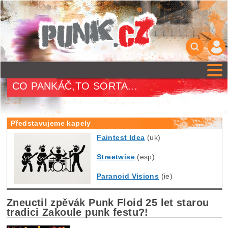
CO PANKÁČ,TO SORTA...
Představujeme kapely
Faintest Idea
(uk)
Streetwise
(esp)
Paranoid Visions
(ie)
Zneuctil zpěvák Punk Floid 25 let starou
tradici Zakoule punk festu?!