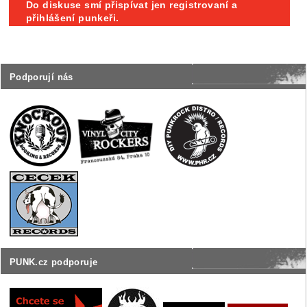
Do diskuse smí přispívat jen registrovaní a
přihlášení punkeři.
Podporují nás
PUNK.cz podporuje