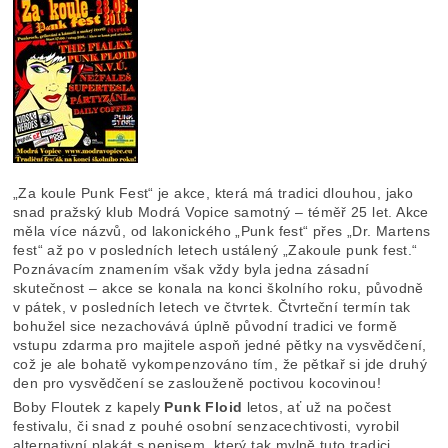
„Za koule Punk Fest“ je akce, která má tradici dlouhou, jako
snad pražský klub Modrá Vopice samotný – téměř 25 let. Akce
měla více názvů, od lakonického „Punk fest“ přes „Dr. Martens
fest“ až po v posledních letech ustálený „Zakoule punk fest.“
Poznávacím znamením však vždy byla jedna zásadní
skutečnost – akce se konala na konci školního roku, původně
v pátek, v posledních letech ve čtvrtek. Čtvrteční termín tak
bohužel sice nezachovává úplně původní tradici ve formě
vstupu zdarma pro majitele aspoň jedné pětky na vysvědčení,
což je ale bohatě vykompenzováno tím, že pětkař si jde druhý
den pro vysvědčení se zaslouženě poctivou kocovinou!
Boby Floutek z kapely
Punk Floid
letos, ať už na počest
festivalu, či snad z pouhé osobní senzacechtivosti, vyrobil
alternativní plakát s penisem, který tak mylně tuto tradici