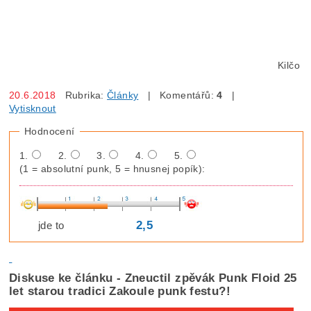
Kilčo
20.6.2018
Rubrika:
Články
| Komentářů:
4
|
Vytisknout
Hodnocení
1.
2.
3.
4.
5.
(1 = absolutní punk, 5 = hnusnej popík):
2,5
jde to
Diskuse ke článku - Zneuctil zpěvák Punk Floid 25
let starou tradici Zakoule punk festu?!