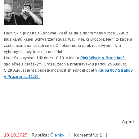
Hard Skin je parta z Londýna, která se dala dohromady v roce 1996 z
muzikantů kapel Schwartzeneggar, Wat Tyler, či Brocolli. Není to kapela
zcela neznámá. Jejich směs Oi! okořeněná punk rockovými riffy a
výbornými texty je zcela unikátní.
Hard Skin vystoupí již dnes 10.10. v klubu
Pink Whale v Bratislavě
,
společně s pražskými CrossCzech a bratislavskou partou 29.August.
S 29.August je též budete možnost shlédnout opět v
Klubu 007 Strahov
v Praze zítra 11.10.
Agent
10.10.2025
Rubrika:
Články
| Komentářů:
1
|