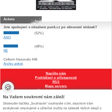
Anketa
Jste spokojeni s obsahem punk.cz po obnovení stránek?
(52%)
ANO
(48%)
NE
Celkem hlasovalo 446.
Archiv anket
.
Napište nám
Prohlášení o přístupnosti
RSS
🍪
Mapa serveru
Hlavni reklamní banner
Nastavení cookies
Na Vašem soukromí nám záleží
Stisknutím tlačítka „Souhlasím“ souhlasíte s tím, abychom Vám
Vytvořilo
Anawe
, provozuje Anawe a Špína
poskytovali smysluplné a užitečné služby na základě Vašich údajů o