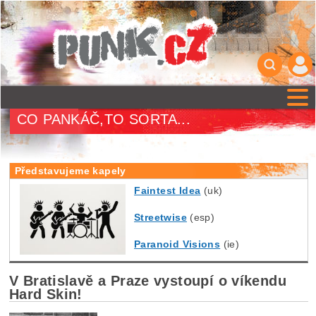
CO PANKÁČ,TO SORTA...
Představujeme kapely
Faintest Idea
(uk)
Streetwise
(esp)
Paranoid Visions
(ie)
V Bratislavě a Praze vystoupí o víkendu
Hard Skin!