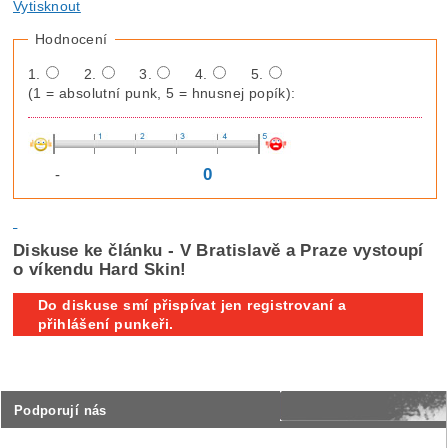
Vytisknout
Hodnocení
1.
2.
3.
4.
5.
(1 = absolutní punk, 5 = hnusnej popík):
0
-
Diskuse ke článku - V Bratislavě a Praze vystoupí
o víkendu Hard Skin!
Do diskuse smí přispívat jen registrovaní a
přihlášení punkeři.
Podporují nás