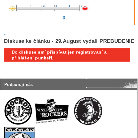
0
-
Diskuse ke článku - 29.August vydali PREBUDENIE
Do diskuse smí přispívat jen registrovaní a
přihlášení punkeři.
Podporují nás