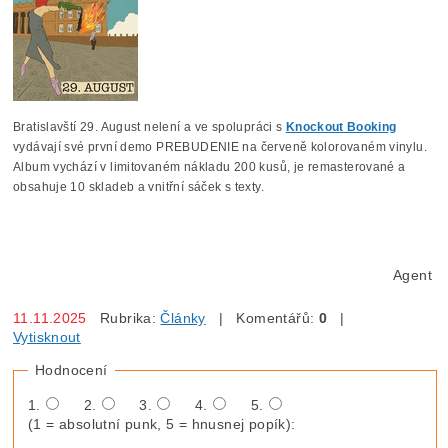
Bratislavští 29. August nelení a ve spolupráci s
Knockout Booking
vydávají své první demo PREBUDENIE na červeně kolorovaném vinylu.
Album vychází v limitovaném nákladu 200 kusů, je remasterované a
obsahuje 10 skladeb a vnitřní sáček s texty.
Agent
11.11.2025
Rubrika:
Články
| Komentářů:
0
|
Vytisknout
Hodnocení
1.
2.
3.
4.
5.
(1 = absolutní punk, 5 = hnusnej popík):