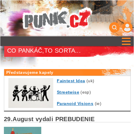
CO PANKÁČ,TO SORTA...
Představujeme kapely
Faintest Idea
(uk)
Streetwise
(esp)
Paranoid Visions
(ie)
29.August vydali PREBUDENIE