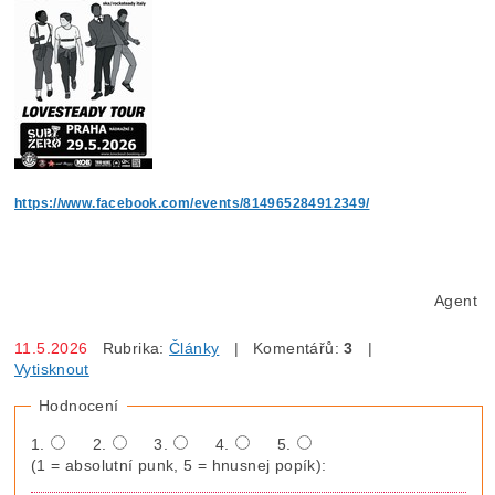
https://www.facebook.com/events/814965284912349/
Agent
11.5.2026
Rubrika:
Články
| Komentářů:
3
|
Vytisknout
Hodnocení
1.
2.
3.
4.
5.
(1 = absolutní punk, 5 = hnusnej popík):