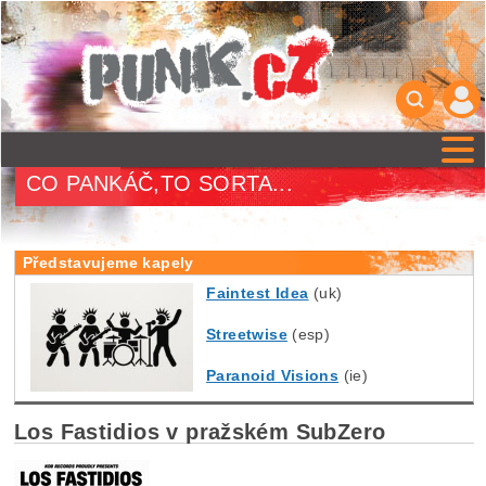
CO PANKÁČ,TO SORTA...
Představujeme kapely
Faintest Idea
(uk)
Streetwise
(esp)
Paranoid Visions
(ie)
Los Fastidios v pražském SubZero