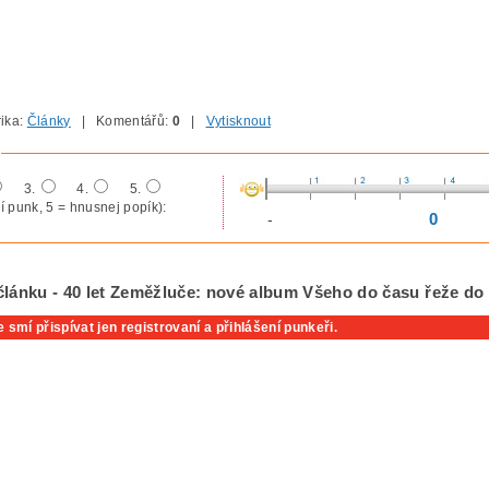
ika:
Články
| Komentářů:
0
|
Vytisknout
3.
4.
5.
í punk, 5 = hnusnej popík):
0
-
článku - 40 let Zeměžluče: nové album Všeho do času řeže do r
 smí přispívat jen registrovaní a přihlášení punkeři.