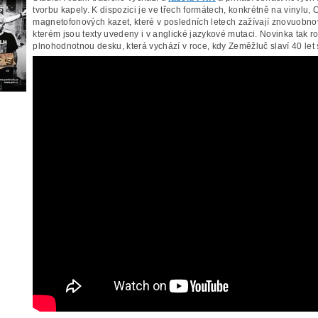
tvorbu kapely. K dispozici je ve třech formátech, konkrétně na vinylu, 
magnetofonových kazet, které v posledních letech zažívají znovuobnov
kterém jsou texty uvedeny i v anglické jazykové mutaci. Novinka tak roz
plnohodnotnou desku, která vychází v roce, kdy Zeměžluč slaví 40 let 