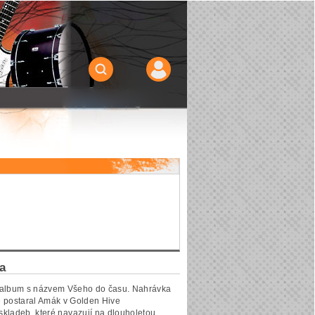
ta
 album s názvem Všeho do času. Nahrávka
se postaral Amák v Golden Hive
 skladeb, které navazují na dlouholetou