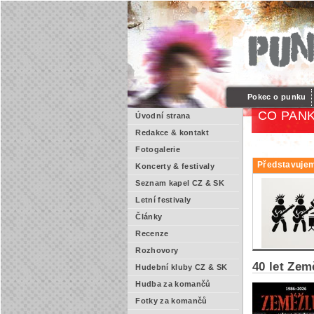
Pokec o punku
CO PANK
Úvodní strana
Redakce & kontakt
Fotogalerie
Představujem
Koncerty & festivaly
Seznam kapel CZ & SK
Letní festivaly
Články
Recenze
Rozhovory
40 let Zem
Hudební kluby CZ & SK
Hudba za komančů
Fotky za komančů