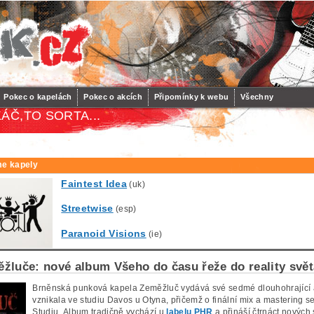
Pokec o kapelách
Pokec o akcích
Připomínky k webu
Všechny
ÁČ,TO SORTA...
e kapely
Faintest Idea
(uk)
Streetwise
(esp)
Paranoid Visions
(ie)
ěžluče: nové album Všeho do času řeže do reality svě
Brněnská punková kapela Zeměžluč vydává své sedmé dlouhohrající
vznikala ve studiu Davos u Otyna, přičemž o finální mix a mastering 
Studiu.
Album tradičně vychází u
labelu PHR
a přináší čtrnáct nových