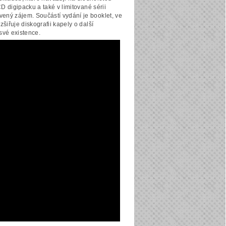
CD digipacku a také v limitované sérii
ený zájem. Součástí vydání je booklet, ve
šiřuje diskografii kapely o další
své existence.