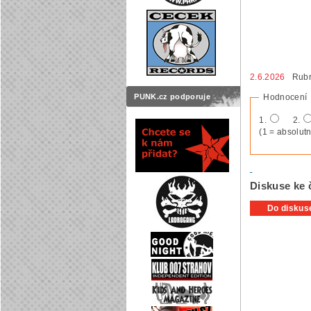
2.6.2026
Rubr
Hodnocení
PUNK.cz podporuje
1.
2.
(1 = absolutn
Diskuse ke 
Do diskuse