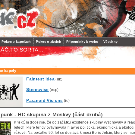
Pokec o kapelách
Pokec o akcích
Připomínky k webu
Všechny
ÁČ,TO SORTA...
e kapely
Faintest Idea
(uk)
Streetwise
(esp)
Paranoid Visions
(ie)
punk - HC skupina z Moskvy (část druhá)
K textům dodejme, že od začátku existence skupiny vystihovaly a rea
letech, které tehdy ovlivňovala hlavně politická, ekonomická a ekologi
růžově. Na počátku 90. let se dostává k moci Boris Jelcin, který se mu