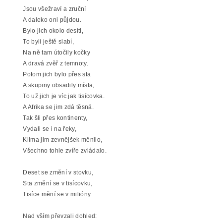
Jsou všežraví a zruční
A daleko oni půjdou.
Bylo jich okolo desíti,
To byli ještě slabí,
Na ně tam útočily kočky
A dravá zvěř z temnoty.
Potom jich bylo přes sta
A skupiny obsadily místa,
To už jich je víc jak tisícovka.
A Afrika se jim zdá těsná.
Tak šli přes kontinenty,
Vydali se i na řeky,
Klima jim zevnějšek měnilo,
Všechno tohle zvíře zvládalo.
Deset se změní v stovku,
Sta změní se v tisícovku,
Tisíce mění se v milióny.
Nad vším převzali dohled: