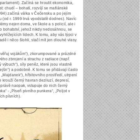
(parlament). Začíná se hroutit ekonomika,
: chudí – bohatí, rozvíjí se mafiánské
1994) začíná válka v Čečensku a po jejím
u (od r. 1999 trvá vpodstatě dodnes). Navíc
my nejen doma, ve škole a s policií, ale i
ny o bohatství, jehož nikdy nedosáhnou, se
yhlížejících lidech. K tomu, aby vás týpci v
ě i něco šlohli, stačí mít jen dlouhé vlasy.
edůvěřuj vojákům“), zkorumpované a prázdné
mového zbrojení a strachu z radiace (např.
 výbuch“), síly peněz, které jsou vlastně
dejšn“) a podobně. K tomu se přidávají často
 „Majdanek“), hřbitovního prostředí, utrpení
 krouží černý havran deziluzí, depresí,
, právě naopak, vstupuje do nich černý
“ - „Píseň pivního punkera“, „Poljot v
ích písních).