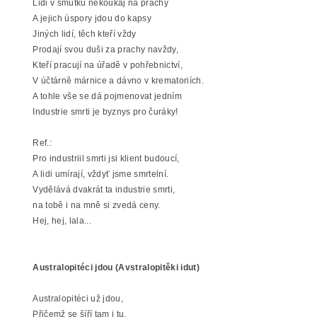
Lidi v smutku nekoukaj na prachy
A jejich úspory jdou do kapsy
Jiných lidí, těch kteří vždy
Prodají svou duši za prachy navždy,
Kteří pracují na úřadě v pohřebnictví,
V účtárně márnice a dávno v krematoriích.
A tohle vše se dá pojmenovat jedním
Industrie smrti je byznys pro čuráky!
Ref.:
Pro industriil smrti jsi klient budoucí,
A lidi umírají, vždyť jsme smrtelní.
Vydělává dvakrát ta industrie smrti,
na tobě i na mně si zvedá ceny.
Hej, hej, lala...
Australopitéci jdou (Avstralopitěki idut)
Australopitéci už jdou,
Přičemž se šíří tam i tu,