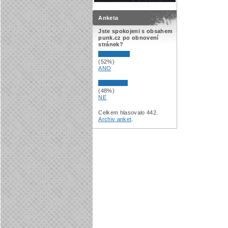
Anketa
Jste spokojeni s obsahem
punk.cz po obnovení
stránek?
(52%)
ANO
(48%)
NE
Celkem hlasovalo 442.
Archiv anket
.