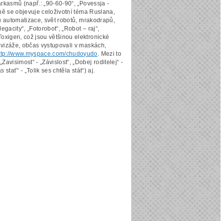
sarkasmů (např.: „90-60-90“, „Povessja -
avně se objevuje celoživotní téma Ruslana,
sou automatizace, svět robotů, mrakodrapů,
gacity“, „Fotorobot“, „Robot – raj“,
oxigen, což jsou většinou elektronické
h vizáže, občas vystupovali v maskách,
ttp://www.myspace.com/chudoyudo
. Mezi to
visimost“ - „Závislost“, „Dobej roditelej“ -
stať“ - „Tolik ses chtěla stát“) aj.