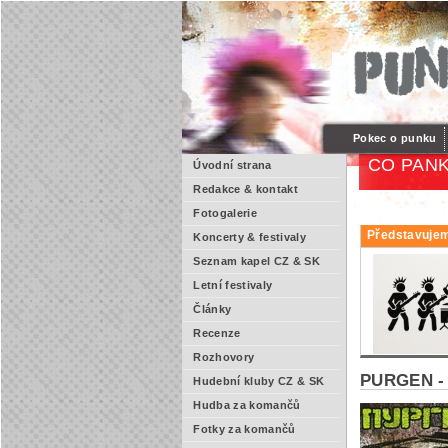
Pokec o punku
CO PANK
Úvodní strana
Redakce & kontakt
Fotogalerie
Představujem
Koncerty & festivaly
Seznam kapel CZ & SK
Letní festivaly
Články
Recenze
Rozhovory
PURGEN - 
Hudební kluby CZ & SK
Hudba za komančů
Fotky za komančů