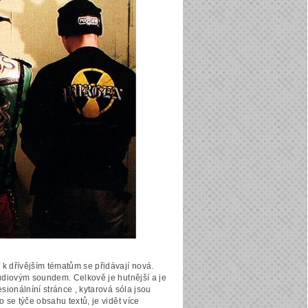
 k dřívějším tématům se přidávají nová.
studiovým soundem. Celkově je hutnější a je
esionálníní stránce , kytarová sóla jsou
o se týče obsahu textů, je vidět více