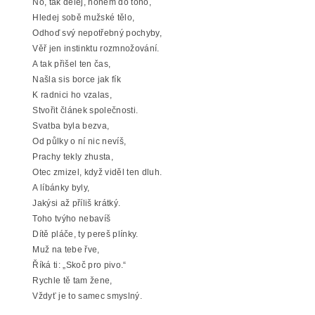
No, tak dělej, honem do toho,
Hledej sobě mužské tělo,
Odhoď svý nepotřebný pochyby,
Věř jen instinktu rozmnožování.
A tak přišel ten čas,
Našla sis borce jak fík
K radnici ho vzalas,
Stvořit článek společnosti.
Svatba byla bezva,
Od půlky o ní nic nevíš,
Prachy tekly zhusta,
Otec zmizel, když viděl ten dluh.
A líbánky byly,
Jakýsi až příliš krátký.
Toho tvýho nebavíš
Dítě pláče, ty pereš plínky.
Muž na tebe řve,
Říká ti: „Skoč pro pivo.“
Rychle tě tam žene,
Vždyť je to samec smyslný.