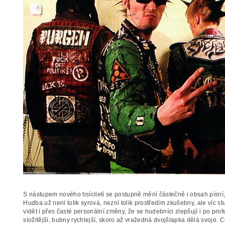
S nástupem nového tisíciletí se postupně mění částečně i obsah písní,
Hudba už není tolik syrová, nezní tolik prostředím zkušebny, ale víc 
vidět i přes časté personální změny, že se hudebníci zlepšují i po prof
složitější, bubny rychlejší, skoro až vražedná dvojšlapka dělá svoje. C