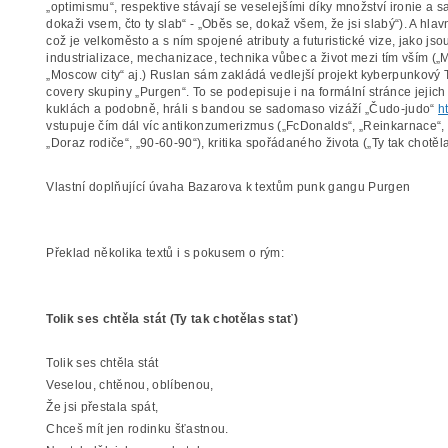
„optimismu“, respektive stávají se veselejšími díky množství ironie a 
dokaži vsem, čto ty slab“ - „Oběs se, dokaž všem, že jsi slabý“). A hl
což je velkoměsto a s ním spojené atributy a futuristické vize, jako j
industrializace, mechanizace, technika vůbec a život mezi tím vším („Me
„Moscow city“ aj.) Ruslan sám zakládá vedlejší projekt kyberpunkový T
covery skupiny „Purgen“. To se podepisuje i na formální stránce jejic
kuklách a podobně, hráli s bandou se sadomaso vizáží „Čudo-judo“
h
vstupuje čím dál víc antikonzumerizmus („FcDonalds“, „Reinkarnace“, „Za
„Doraz rodiče“, „90-60-90“), kritika spořádaného života („Ty tak chotělas 
Vlastní doplňující úvaha Bazarova k textům punk gangu Purgen
Překlad několika textů i s pokusem o rým:
Tolik ses chtěla stát (Ty tak chotělas stať)
Tolik ses chtěla stát
Veselou, chtěnou, oblíbenou,
Že jsi přestala spát,
Chceš mít jen rodinku šťastnou.