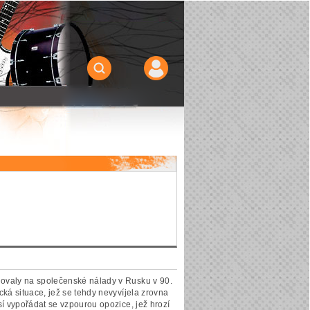
govaly na společenské nálady v Rusku v 90.
cká situace, jež se tehdy nevyvíjela zrovna
sí vypořádat se vzpourou opozice, jež hrozí