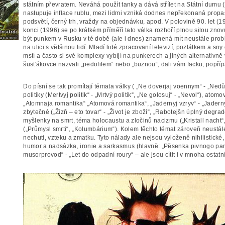
státním převratem. Neváhá použít tanky a dává střílet na Státní dumu 
nastupuje inflace rublu, mezi lidmi vzniká dodnes nepřekonaná propast
podsvětí, černý trh, vraždy na objednávku, apod. V polovině 90. let (
konci (1996) se po krátkém příměří tato válka rozhoří plnou silou znov
být punkem v Rusku v té době (ale i dnes) znamená mít neustále problé
na ulici s většinou lidí. Mladí lidé zpracovaní televizí, pozlátkem a s
mstí a často si své komplexy vybíjí na punkerech a jiných alternativně v
šusťákovce nazvali „pedofilem“ nebo „buznou“, dali vám facku, popřípad
Do písní se tak promítají témata války ( „Ne doverjaj voennym“ - „N
politiky (Mertvyj politik“ - „Mrtvý politik“, „Ne golosuj“ - „Nevol“), ato
„Atomnaja romantika“ „Atomová romantika“, „Jadernyj vzryv“ - „Jaderný
zbytečné („Žizň – eto tovar“ - „Život je zboží“, „Rabotejšn úplný degra
myšlenky na smrt, téma holocaustu a zločinů nacizmu („Kristall nacht“,
(„Průmysl smrti“, „Kolumbárium“). Kolem těchto témat zároveň neustále
nechuti, vzteku a zmatku. Tyto nálady ale nejsou vyloženě nihilistické
humor a nadsázka, ironie a sarkasmus (hlavně: „Pěsenka pivnogo panka
musorprovod“ - „Let do odpadní roury“ – ale jsou cítit i v mnoha ostatn