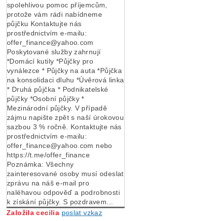
spolehlivou pomoc příjemcům,
protože vám rádi nabídneme
půjčku Kontaktujte nás
prostřednictvím e-mailu:
offer_finance@yahoo.com
Poskytované služby zahrnují
*Domácí kutily *Půjčky pro
vynálezce * Půjčky na auta *Půjčka
na konsolidaci dluhu *Úvěrová linka
* Druhá půjčka * Podnikatelské
půjčky *Osobní půjčky *
Mezinárodní půjčky. V případě
zájmu napište zpět s naší úrokovou
sazbou 3 % ročně. Kontaktujte nás
prostřednictvím e-mailu:
offer_finance@yahoo.com nebo
https://t.me/offer_finance
Poznámka: Všechny
zainteresované osoby musí odeslat
zprávu na náš e-mail pro
naléhavou odpověď a podrobnosti
k získání půjčky. S pozdravem...
Založila cecilia
poslat vzkaz