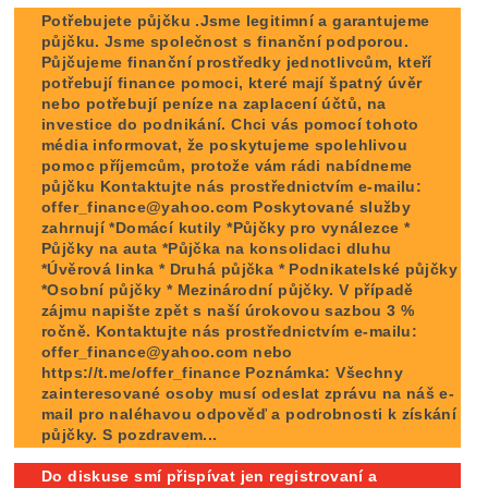
Potřebujete půjčku .Jsme legitimní a garantujeme
půjčku. Jsme společnost s finanční podporou.
Půjčujeme finanční prostředky jednotlivcům, kteří
potřebují finance pomoci, které mají špatný úvěr
nebo potřebují peníze na zaplacení účtů, na
investice do podnikání. Chci vás pomocí tohoto
média informovat, že poskytujeme spolehlivou
pomoc příjemcům, protože vám rádi nabídneme
půjčku Kontaktujte nás prostřednictvím e-mailu:
offer_finance@yahoo.com Poskytované služby
zahrnují *Domácí kutily *Půjčky pro vynálezce *
Půjčky na auta *Půjčka na konsolidaci dluhu
*Úvěrová linka * Druhá půjčka * Podnikatelské půjčky
*Osobní půjčky * Mezinárodní půjčky. V případě
zájmu napište zpět s naší úrokovou sazbou 3 %
ročně. Kontaktujte nás prostřednictvím e-mailu:
offer_finance@yahoo.com nebo
https://t.me/offer_finance Poznámka: Všechny
zainteresované osoby musí odeslat zprávu na náš e-
mail pro naléhavou odpověď a podrobnosti k získání
půjčky. S pozdravem...
Do diskuse smí přispívat jen registrovaní a