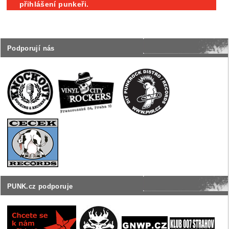
přihlášení punkeři.
Podporují nás
PUNK.cz podporuje