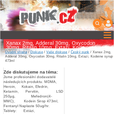
Xanax 2mg, Adderal 30mg, Oxycodon
30mg, Ritalin 10mg, Extazi, Kodeine
syrup 473ml
Úvodní strana
/
Diskuse
/
Vaše diskuse
/
Český punk
/ Xanax 2mg,
Adderal 30mg, Oxycodon 30mg, Ritalin 10mg, Extazi, Kodeine syrup
473ml
Zde diskutujeme na téma:
Jsme profesionální dodavatelé
následujících produktu. MDMA,
Heroin, Kokain, Efedrin,
Ketamín, Pervitin, LSD
250µg, Mefedron(4-
MMC), Kodein Sirop 473ml,
Fentanyl Naplaste 50ug/hr.
Tablety: Extázi,