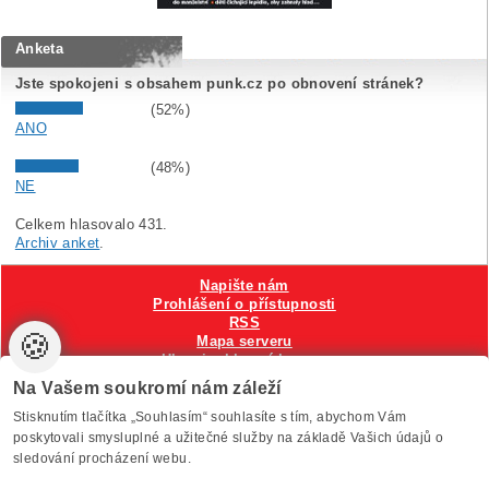
Anketa
Jste spokojeni s obsahem punk.cz po obnovení stránek?
(52%)
ANO
(48%)
NE
Celkem hlasovalo 431.
Archiv anket
.
Napište nám
Prohlášení o přístupnosti
RSS
🍪
Mapa serveru
Hlavni reklamní banner
Nastavení cookies
Na Vašem soukromí nám záleží
Stisknutím tlačítka „Souhlasím“ souhlasíte s tím, abychom Vám
Vytvořilo
Anawe
, provozuje Anawe a Špína
poskytovali smysluplné a užitečné služby na základě Vašich údajů o
sledování procházení webu.