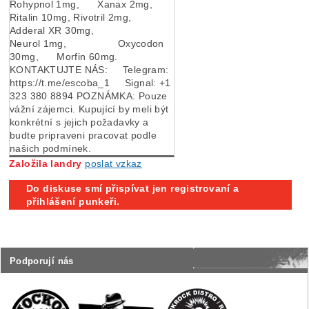
Rohypnol 1mg, Xanax 2mg,
Ritalin 10mg, Rivotril 2mg,
Adderal XR 30mg,
Neurol 1mg, Oxycodon
30mg, Morfin 60mg.
KONTAKTUJTE NÁS: Telegram:
https://t.me/escoba_1 Signal: +1
323 380 8894 POZNÁMKA: Pouze
vážní zájemci. Kupující by meli být
konkrétní s jejich požadavky a
budte pripraveni pracovat podle
našich podmínek.
Založila landry
poslat vzkaz
Do diskuse smí přispívat jen registrovaní a
přihlášení punkeři.
Podporují nás